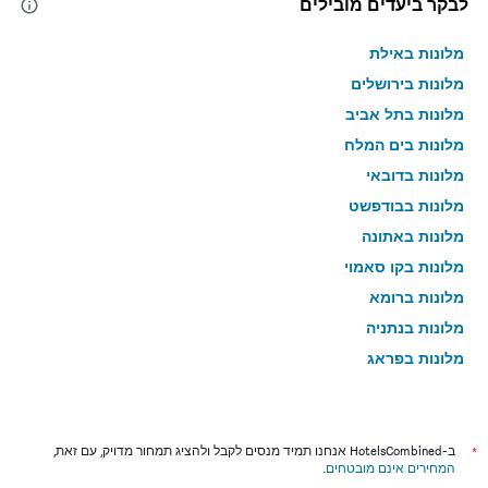
לבקר ביעדים מובילים
מלונות באילת
מלונות בירושלים
מלונות בתל אביב
מלונות בים המלח
מלונות בדובאי
מלונות בבודפשט
מלונות באתונה
מלונות בקו סאמוי
מלונות ברומא
מלונות בנתניה
מלונות בפראג
מלונות בטבריה
מלונות בטוקיו
מלונות בניו יורק
*
ב-HotelsCombined אנחנו תמיד מנסים לקבל ולהציג תמחור מדויק, עם זאת,
המחירים אינם מובטחים
.
מלונות בבנגקוק