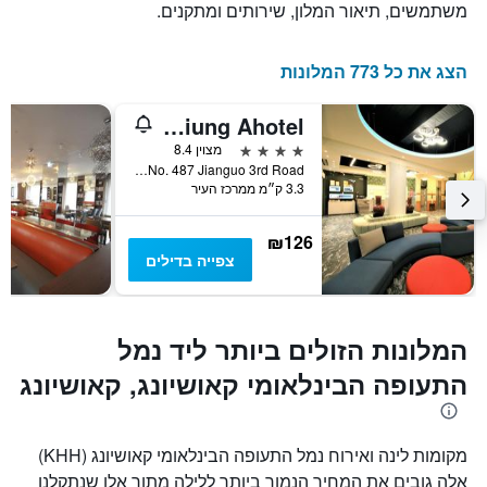
למועד
משתמשים, תיאור המלון, שירותים ומתקנים.
השהות
התרשים
כולל
הצג את כל 773 המלונות
1
ציר
Kaohsiung Ahotel
Y
המציג
4 כוכבים
מצוין 8.4
את
No. 487 Jianguo 3rd Road, קאושיונג, טייוואן
3.3 ק״מ ממרכז העיר
מחיר
הממוצע
של
₪126
חדר
צפייה בדילים
המלונות הזולים ביותר ליד נמל
התעופה הבינלאומי קאושיונג, קאושיונג
מקומות לינה ואירוח נמל התעופה הבינלאומי קאושיונג (KHH)
אלה גובים את המחיר הנמוך ביותר ללילה מתוך אלו שנתקלנו