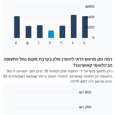
התרשים
₪600
כולל
1
Bar
Chart
graphic.
ציר
chart
₪400
with
X
7
המציגים
₪200
bars.
חודשים.
התרשים
0
התרשים
כולל
'
'
'
'
'
'
ש
'
א
ה
ד
ב
ג
ו
הבא
End
1
of
מציג
ציר
interactive
את
chart
Y
מחיר
כמה זמן מראש כדאי להזמין מלון בקרבת מקום נמל התעופה
המציגים
הממוצע
הבינלאומי קאושיונג?
את
של
המחיר
ניתן לחסוך כסף על ידי הזמנת מלון לפחות 35 ימים לפני הנסיעה ל נמל
חדר
הממוצע
התעופה הבינלאומי קאושיונג. המחיר הנמוך ביותר שנמצא כשמזמינים 35
לכל
של
ימים מראש היה ₪57 ללילה.
יום
חדר
בשבוע
₪1,800
התרשים
כולל
Line
Chart
graphic.
1
chart
with
₪1,200
ציר
90
X
data