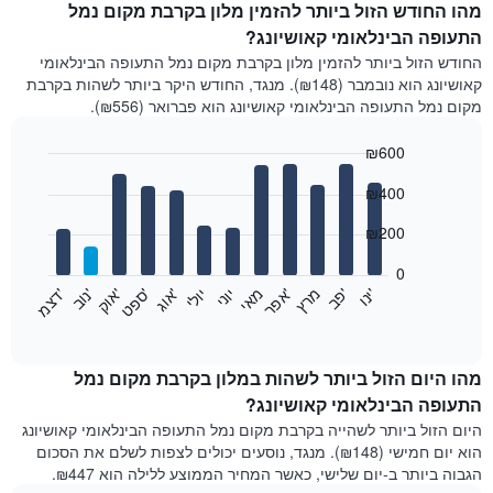
מהו החודש הזול ביותר להזמין מלון בקרבת מקום נמל
התעופה הבינלאומי קאושיונג?
החודש הזול ביותר להזמין מלון בקרבת מקום נמל התעופה הבינלאומי
קאושיונג הוא נובמבר (₪148). מנגד, החודש היקר ביותר לשהות בקרבת
מקום נמל התעופה הבינלאומי קאושיונג הוא פברואר (₪556).
₪600
Bar
Chart
₪400
graphic.
chart
with
12
₪200
bars.
0
התרשים
'
'
מרץ
'
מאי
יוני
יולי
'
'
'
'
'
י
נ
ו
פ
ב​​​​​​​
א
פ
ר
א
ו
ג
ס
פ
ט
א
ו
ק
נ
ו
ב
ד
צ
מ
הבא
End
of
מציג
interactive
את
chart
מחיר
מהו היום הזול ביותר לשהות במלון בקרבת מקום נמל
הממוצע
התעופה הבינלאומי קאושיונג?
של
היום הזול ביותר לשהייה בקרבת מקום נמל התעופה הבינלאומי קאושיונג
חדר
הוא יום חמישי (₪148). מנגד, נוסעים יכולים לצפות לשלם את הסכום
בכל
הגבוה ביותר ב-יום שלישי, כאשר המחיר הממוצע ללילה הוא ₪447.
חודש