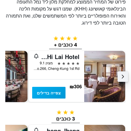
פירוט של המחיר הממוצע למחלקת מלון ליד נמל התעופה
הבינלאומי קאושיונג (KHH). שמנו דגש על מקומות הלינה
והאירוח הפופולריים ביותר לפי המשתמשים שלנו, ואת התמורה
הטובה ביותר לפי דירוג.
4 כוכבים
4 כוכבים +
Grand Hi Lai Hotel
5 כוכבים
מצוין 9.1
No.266, Cheng-Kung 1st Rd., קאושיונג, טייוואן
₪306
צפייה בדילים
3 כוכבים
3 כוכבים
Kindness Hotel - Jhong Jheng