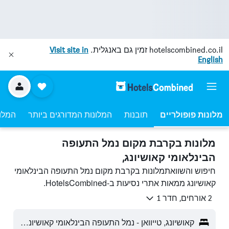
hotelscombined.co.il
זמין גם באנגלית.
Visit site in
English
מלונות פופולריים
תובנות
המלונות המדורגים ביותר
המלונ
מלונות בקרבת מקום נמל התעופה
הבינלאומי קאושיונג,
חיפוש והשוואתמלונות בקרבת מקום נמל התעופה הבינלאומי
קאושיונג ממאות אתרי נסיעות ב-HotelsCombined.
2 אורחים, חדר 1
קאושיונג, טייוואן - נמל התעופה הבינלאומי קאושיונג (KHH)