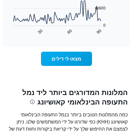
המציגים
points.
את
₪600
ימי
התרשים
השבוע.
הבא
התרשים
0
מציג
כולל
30
60
90
כיצד
End
1
of
משתנה
interactive
ציר
מחיר
chart
Y
החדר
המציג
ככל
מצאו לי דילים
את
שמתקרב
מחיר
מועד
הממוצע
השהות
של
התרשים
חדר
כולל1
ציר
המלונות המדורגים ביותר ליד נמל
X
התעופה הבינלאומי קאושיונג
המציגים
את
מספר
כמה מהמלונות הטובים ביותר בנמל התעופה הבינלאומי
הימים
קאושיונג (KHH) כפי שדורגו על ידי המשתמשים שלנו. ניתן
שנותרו
לצמצם את החיפוש שלך על ידי קריאת ביקורות וחוות דעת של
עד