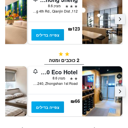
3 כוכבים
מצוין 8.6
112, Zhongzheng 4th Rd., Qianjin Dist., קאושיונג, טייוואן
₪123
צפייה בדילים
2 כוכבים
2 כוכבים ומטה
R10 Eco Hotel
2 כוכבים
מצוין 8.6
11f, No.240, Zhongshan 1st Road, קאושיונג, טייוואן
₪66
צפייה בדילים