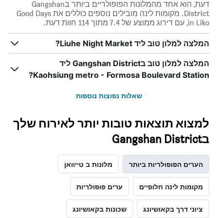
השבוע.
דעת, הוא אחד מהמלונות הפופולריים ביותר בGangshan
התרשים
District. מקומות לינה מובילים נוספים כוללים את Good Days
כולל
in Liko, עם דירוג ממוצע של 7.4 מתוך 114 חוות דעת.
1
ציר
המלצה למלון טוב ליד Liuhe Night Market?
Y
המציג
המלצה למלון טוב בGangshan District ליד
את
מחיר
Kaohsiung metro - Formosa Boulevard Station?
הממוצע
של
שאלות נפוצות נוספות
חדר
למצוא תוצאות טובות יותר לאירוח שלך
בGangshan District
הערים הפופולריות ביותר
מלונות ב טייוואן
מקומות לינה חלופיים
ערים פופולריות
ציוני דרך בקאושיונג
שכונות בקאושיונג