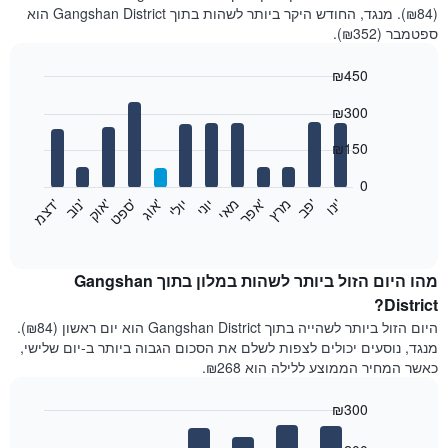
(₪84). מנגד, החודש היקר ביותר לשהות בתוך Gangshan District הוא
ספטמבר (₪352).
₪450
Bar
Chart
₪300
graphic.
chart
with
12
₪150
bars.
0
התרשים
'
'
מרץ
'
מאי
יוני
יולי
'
'
'
'
'
י
נ
ו
פ
ב​​​​​​​
א
פ
ר
א
ו
ג
ס
פ
ט
א
ו
ק
נ
ו
ב
ד
צ
מ
הבא
End
of
מציג
interactive
את
chart
מחיר
מהו היום הזול ביותר לשהות במלון בתוך Gangshan
הממוצע
District?
של
היום הזול ביותר לשהייה בתוך Gangshan District הוא יום ראשון (₪84).
חדר
מנגד, נוסעים יכולים לצפות לשלם את הסכום הגבוה ביותר ב-יום שלישי,
בכל
כאשר המחיר הממוצע ללילה הוא ₪268.
חודש
התרשים
₪300
כולל
1
Bar
Chart
graphic.
chart