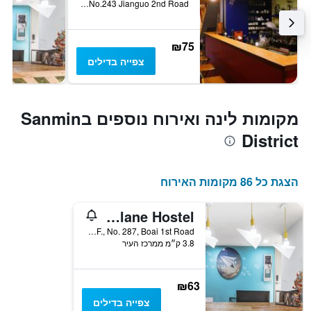
No.243 Jianguo 2nd Road, קאושיונג, טייוואן
₪75
צפייה בדילים
מקומות לינה ואירוח נוספים בSanmin
District
הצגת כל 86 מקומות האירוח
Paper Plane Hostel
10F., No. 287, Boai 1st Road, קאושיונג, טייוואן
3.8 ק״מ ממרכז העיר
₪63
צפייה בדילים