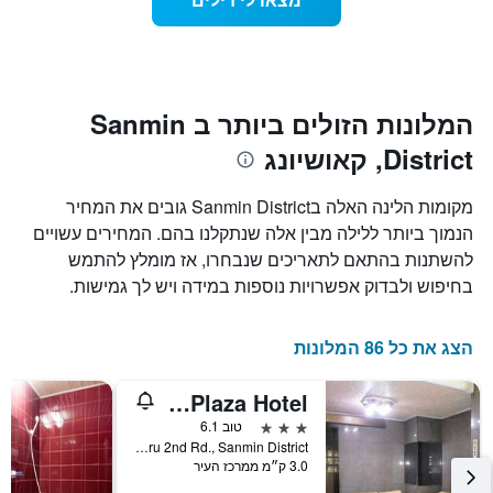
כולל
שמתקרב
1
מועד
ציר
השהות
Y
התרשים
כולל1
המציגים
את
ציר
המלונות הזולים ביותר ב Sanmin
X
המחיר
District, קאושיונג
הממוצע
המציגים
של
את
חדר
מספר
מקומות הלינה האלה בSanmin District גובים את המחיר
הימים
במהלך
הנמוך ביותר ללילה מבין אלה שנתקלנו בהם. המחירים עשויים
סוף
שנותרו
להשתנות בהתאם לתאריכים שנבחרו, אז מומלץ להתמש
עד
השבוע
זה
למועד
בחיפוש ולבדוק אפשרויות נוספות במידה ויש לך גמישות.
השהות
שנמצא
בימים
התרשים
כולל
האחרונים
הצג את כל 86 המלונות
1
ציר
Modern Plaza Hotel
Y
המציג
3 כוכבים
טוב 6.1
את
No.332, Jiuru 2nd Rd., Sanmin District, קאושיונג, טייוואן
3.0 ק״מ ממרכז העיר
מחיר
הממוצע