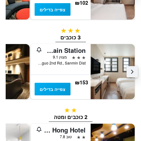
₪102
צפייה בדילים
3 כוכבים
3 כוכבים
Kindness Hotel - Kaohsiung Main Station
3 כוכבים
מצוין 9.1
No. 295, Jianguo 2nd Rd., Sanmin Dist., קאושיונג, טייוואן
₪153
צפייה בדילים
2 כוכבים
2 כוכבים ומטה
Hwa Hong Hotel
2 כוכבים
טוב 7.8