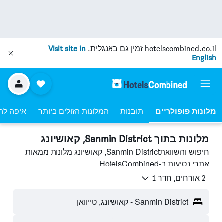
hotelscombined.co.il
זמין גם באנגלית.
Visit site in
English
מלונות פופולריים
תובנות
המלונות הזולים ביותר
איפה לה
מלונות בתוך Sanmin District, קאושיונג
חיפוש והשוואתSanmin District, קאושיונג מלונות ממאות
אתרי נסיעות ב-HotelsCombined.
2 אורחים, חדר 1
Sanmin District - קאושיונג, טייוואן