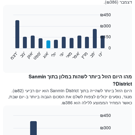
דצמבר (₪386).
₪450
Bar
Chart
₪300
graphic.
chart
with
12
₪150
bars.
0
התרשים
'
'
מרץ
'
מאי
יוני
יולי
'
'
'
'
'
י
נ
ו
פ
ב​​​​​​​
א
פ
ר
א
ו
ג
ס
פ
ט
א
ו
ק
נ
ו
ב
ד
צ
מ
הבא
End
of
מציג
interactive
את
chart
מחיר
מהו היום הזול ביותר לשהות במלון בתוך Sanmin
הממוצע
District?
של
היום הזול ביותר לשהייה בתוך Sanmin District הוא יום רביעי (₪82).
חדר
מנגד, נוסעים יכולים לצפות לשלם את הסכום הגבוה ביותר ב-יום שבת,
בכל
כאשר המחיר הממוצע ללילה הוא ₪386.
חודש
התרשים
₪450
כולל
1
Bar
Chart
graphic.
ציר
chart
₪300
with
X