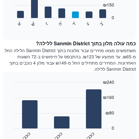
7
המציגים
₪150
bars.
חודשים.
התרשים
0
התרשים
כולל
'
'
'
'
'
'
ש
'
א
ה
ד
ב
ג
ו
הבא
End
1
of
מציג
ציר
interactive
את
chart
Y
מחיר
כמה עולה מלון בתוך Sanmin District ללילה?
המציגים
הממוצע
משתמשים מצאו מחירים עבור מלונות בתוך Sanmin District הלילה החל
את
של
מ-₪65, עד ממוצע של ₪123, בהתבסס על חיפושים ב-72 השעות
המחיר
חדר
הממוצע
האחרונות. המחירים מתחילים החל מ-₪149 עבור מלון 4 כוכבים בתוך
לכל
של
Sanmin District ללילה.
יום
חדר
בשבוע
₪240
התרשים
Bar
כולל
Chart
graphic.
chart
1
₪160
with
ציר
3
X
bars.
₪80
המציגים
את
התרשים
ימי
הבא
0
השבוע.
מציג
כ
ם
כ
ם
כ
ם
התרשים
את