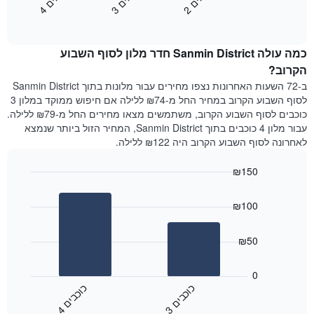
2
ו
כ
ב
י
3
ו
כ
ב
י
4
ו
כ
ב
י
כולל
End
מחיר
1
of
הממוצע
interactive
ציר
של
chart
Y
כמה עולה Sanmin District חדר מלון לסוף השבוע
חדר
המציג
הלילה
הקרוב?
את
שנמצא
ב-72 השעות האחרונות נצפו מחירים עבור מלונות בתוך Sanmin District
מחיר
היום
לסוף השבוע הקרוב במחיר החל מ-₪74 ללילה אם חיפוש ממוקד במלון 3
הממוצע
בימים
כוכבים לסוף השבוע הקרוב, משתמשים מצאו מחירים החל מ-₪79 ללילה.
של
האחרונים
עבור מלון 4 כוכבים בתוך Sanmin District, המחיר הזול ביותר שנמצא
חדר
השלושה,
לאחרונה לסוף השבוע הקרוב היה ₪122 ללילה.
מקובץ
לפי
₪150
דירוג
הכוכבים
Bar
Chart
graphic.
chart
התרשים
₪100
with
מציג
2
1
bars.
ציר
₪50
X
התרשים
המציג
הבא
0
קטגוריות
מציג
כ
ם
כ
ם
מלונות
את
לפי
3
ו
כ
ב
י
4
ו
כ
ב
י
End
המחיר