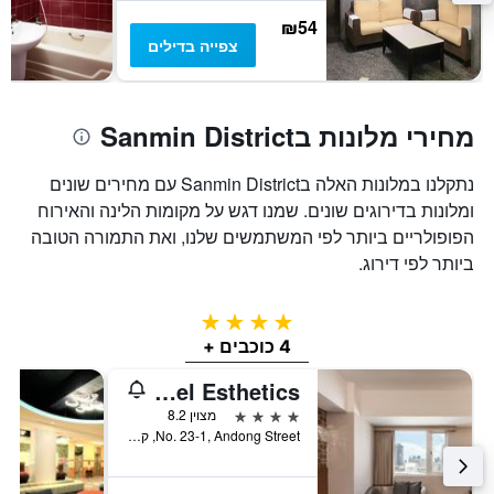
של
₪54
חדר
צפייה בדילים
מחירי מלונות בSanmin District
נתקלנו במלונות האלה בSanmin District עם מחירים שונים
ומלונות בדירוגים שונים. שמנו דגש על מקומות הלינה והאירוח
הפופולריים ביותר לפי המשתמשים שלנו, ואת התמורה הטובה
ביותר לפי דירוג.
4 כוכבים
4 כוכבים +
The Riverside Hotel Esthetics
4 כוכבים
מצוין 8.2
No. 23-1, Andong Street, קאושיונג, טייוואן