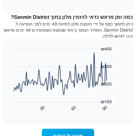
מדרגות
of
הממוצע
interactive
כוכבים.
לחדר
chart
התרשים
כמה זמן מראש כדאי להזמין מלון בתוך Sanmin District?
ללילה
כולל
הנוכחי,
ניתן לחסוך כסף על ידי הזמנת מלון לפחות 49 ימים לפני הנסיעה ל
1
כפי
Sanmin District. המחיר הנמוך ביותר שנמצא כשמזמינים 49 ימים מראש
ציר
שנמצא
היה ₪141 ללילה.
Y
בשלושת
המציגים
הימים
את
₪400
האחרונים,
מחיר
Line
Chart
לפי
החדר
graphic.
chart
דירוג
with
הממוצע
₪300
כוכבים
90
להלילה
התרשים
data
שנמצא
points.
כולל1
בשלושת
₪200
ציר
הימים
X
התרשים
האחרונים
הבא
המציגים
₪100
מציג
קטגוריות
30
60
90
כיצד
מלונות
End
of
לפי
משתנה
interactive
דירוג
מחיר
chart
החדר
כוכבים.
ככל
התרשים
מצאו לי דילים