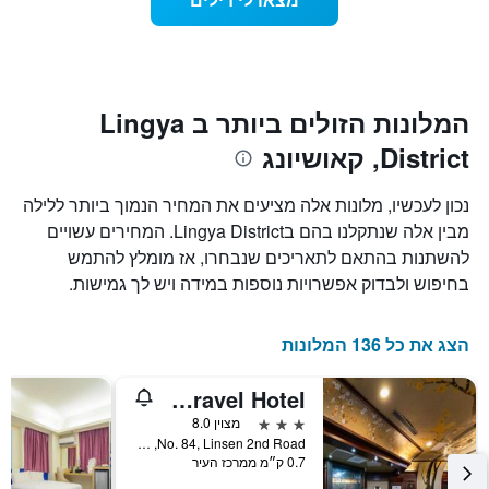
כולל
שמתקרב
1
מועד
ציר
השהות
Y
התרשים
כולל1
המציגים
את
ציר
המלונות הזולים ביותר ב Lingya
X
המחיר
District, קאושיונג
הממוצע
המציגים
של
את
חדר
מספר
נכון לעכשיו, מלונות אלה מציעים את המחיר הנמוך ביותר ללילה
הימים
במהלך
מבין אלה שנתקלנו בהם בLingya District. המחירים עשויים
סוף
שנותרו
להשתנות בהתאם לתאריכים שנבחרו, אז מומלץ להתמש
עד
השבוע
זה
למועד
בחיפוש ולבדוק אפשרויות נוספות במידה ויש לך גמישות.
השהות
שנמצא
בימים
התרשים
כולל
האחרונים
הצג את כל 136 המלונות
1
ציר
Ihi Sanduo Travel Hotel
Y
המציג
3 כוכבים
מצוין 8.0
את
No. 84, Linsen 2nd Road, קאושיונג, טייוואן
0.7 ק״מ ממרכז העיר
מחיר
הממוצע