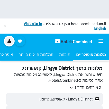
hotelscombined.co.il
זמין גם באנגלית.
Visit site in
English
מלונות פופולריים
תובנות
המלונות הזולים ביותר
איפה לה
מלונות בתוך Lingya District, קאושיונג
חיפוש והשוואתLingya District, קאושיונג מלונות ממאות
אתרי נסיעות ב-HotelsCombined.
2 אורחים, חדר 1
Lingya District - קאושיונג, טייוואן