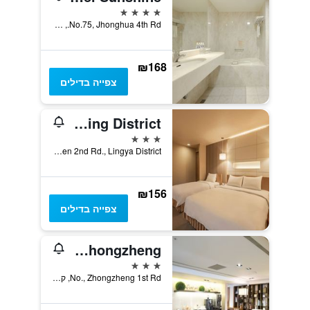
4 כוכבים
No.75, Jhonghua 4th Rd., קאושיונג, טייוואן
₪168
צפייה בדילים
Kindness Hotel Sanduo Shopping District
3 כוכבים
No.10, Linsen 2nd Rd., Lingya District, קאושיונג, טייוואן
₪156
צפייה בדילים
Just Sleep Kaohsiung Zhongzheng
3 כוכבים
No., Zhongzheng 1st Rd, קאושיונג, טייוואן