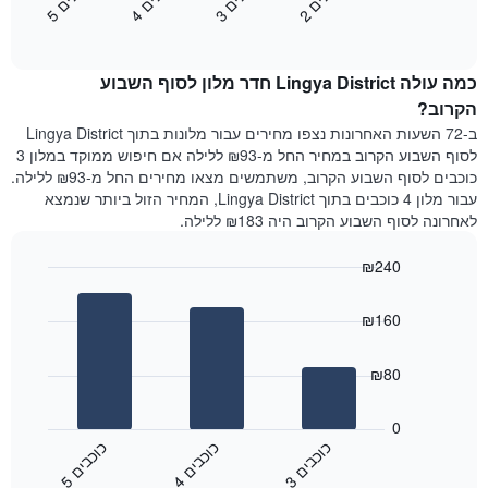
2
ו
כ
ב
י
3
ו
כ
ב
י
4
ו
כ
ב
י
5
ו
כ
ב
י
כולל
End
מחיר
1
of
הממוצע
interactive
ציר
של
chart
Y
כמה עולה Lingya District חדר מלון לסוף השבוע
חדר
המציג
הלילה
הקרוב?
את
שנמצא
ב-72 השעות האחרונות נצפו מחירים עבור מלונות בתוך Lingya District
מחיר
היום
לסוף השבוע הקרוב במחיר החל מ-₪93 ללילה אם חיפוש ממוקד במלון 3
הממוצע
בימים
כוכבים לסוף השבוע הקרוב, משתמשים מצאו מחירים החל מ-₪93 ללילה.
של
האחרונים
עבור מלון 4 כוכבים בתוך Lingya District, המחיר הזול ביותר שנמצא
חדר
השלושה,
לאחרונה לסוף השבוע הקרוב היה ₪183 ללילה.
מקובץ
לפי
₪240
דירוג
הכוכבים
Bar
Chart
graphic.
chart
התרשים
₪160
with
מציג
3
1
bars.
ציר
₪80
X
התרשים
המציג
הבא
0
קטגוריות
מציג
כ
ם
כ
ם
כ
ם
מלונות
את
לפי
3
ו
כ
ב
י
4
ו
כ
ב
י
5
ו
כ
ב
י
End
המחיר