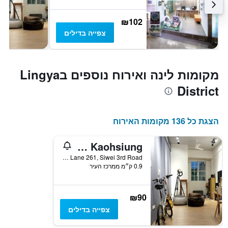
₪102
צפייה בדילים
מקומות לינה ואירוח נוספים בLingya
District
הצגת כל 136 מקומות האירוח
Backpacker 41 Hostel - Kaohsiung
No. 39, Lane 261, Siwei 3rd Road, קאושיונג, טייוואן
0.9 ק״מ ממרכז העיר
₪90
צפייה בדילים