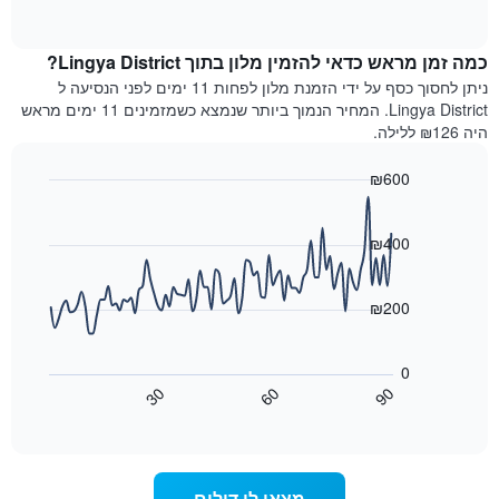
מדרגות
of
הממוצע
interactive
כוכבים.
לחדר
chart
התרשים
כמה זמן מראש כדאי להזמין מלון בתוך Lingya District?
ללילה
כולל
הנוכחי,
ניתן לחסוך כסף על ידי הזמנת מלון לפחות 11 ימים לפני הנסיעה ל
1
כפי
Lingya District. המחיר הנמוך ביותר שנמצא כשמזמינים 11 ימים מראש
ציר
שנמצא
היה ₪126 ללילה.
Y
בשלושת
המציגים
הימים
את
₪600
האחרונים,
מחיר
Line
Chart
לפי
החדר
graphic.
chart
דירוג
with
הממוצע
₪400
כוכבים
90
להלילה
התרשים
data
שנמצא
points.
כולל1
בשלושת
₪200
ציר
הימים
X
התרשים
האחרונים
הבא
המציגים
0
מציג
קטגוריות
30
60
90
כיצד
מלונות
End
of
לפי
משתנה
interactive
דירוג
מחיר
chart
החדר
כוכבים.
ככל
התרשים
מצאו לי דילים