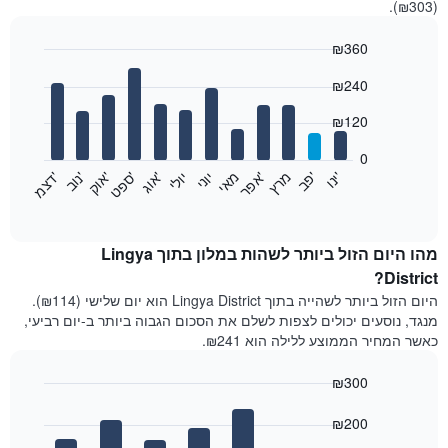
(₪303).
₪360
Bar
Chart
₪240
graphic.
chart
with
12
₪120
bars.
0
התרשים
'
'
מרץ
'
מאי
יוני
יולי
'
'
'
'
'
י
נ
ו
פ
ב​​​​​​​
א
פ
ר
א
ו
ג
ס
פ
ט
א
ו
ק
נ
ו
ב
ד
צ
מ
הבא
End
of
מציג
interactive
את
chart
מחיר
מהו היום הזול ביותר לשהות במלון בתוך Lingya
הממוצע
District?
של
היום הזול ביותר לשהייה בתוך Lingya District הוא יום שלישי (₪114).
חדר
מנגד, נוסעים יכולים לצפות לשלם את הסכום הגבוה ביותר ב-יום רביעי,
בכל
כאשר המחיר הממוצע ללילה הוא ₪241.
חודש
התרשים
₪300
כולל
1
Bar
Chart
graphic.
ציר
chart
₪200
with
X