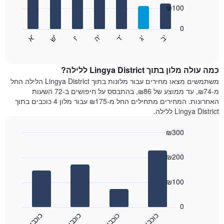
7
המציגים
₪100
bars.
חודשים.
התרשים
0
התרשים
כולל
'
'
'
'
'
'
ש
'
א
ה
ד
ב
ג
ו
הבא
End
1
of
מציג
ציר
interactive
את
chart
Y
מחיר
כמה עולה מלון בתוך Lingya District ללילה?
המציגים
הממוצע
משתמשים מצאו מחירים עבור מלונות בתוך Lingya District הלילה החל
את
של
מ-₪74, עד ממוצע של ₪86, בהתבסס על חיפושים ב-72 השעות
המחיר
חדר
הממוצע
האחרונות. המחירים מתחילים החל מ-₪175 עבור מלון 4 כוכבים בתוך
לכל
של
Lingya District ללילה.
יום
חדר
בשבוע
₪300
התרשים
Bar
כולל
Chart
graphic.
chart
1
₪200
with
ציר
4
X
bars.
₪100
המציגים
את
התרשים
ימי
הבא
0
השבוע.
מציג
כ
ם
כ
ם
כ
ם
כ
ם
התרשים
את