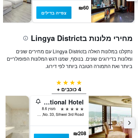
של
₪60
חדר
צפייה בדילים
מחירי מלונות בLingya District
נתקלנו במלונות האלה בLingya District עם מחירים שונים
ומלונות בדירוגים שונים. בנוסף, שמנו דגש המלונות הפופולריים
ביותר ואת התמורה הטובה ביותר לפי דירוג.
4 כוכבים
4 כוכבים +
Han Hsien International Hotel
5 כוכבים
מצוין 8.6
No. 33, Sihwei 3rd Road, קאושיונג, טייוואן
₪208