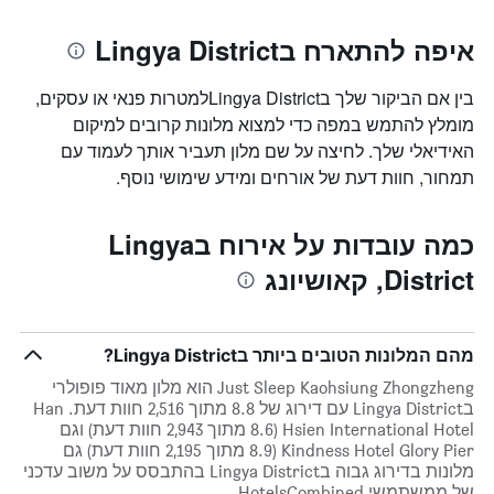
איפה להתארח בLingya District
בין אם הביקור שלך בLingya Districtלמטרות פנאי או עסקים,
מומלץ להתמש במפה כדי למצוא מלונות קרובים למיקום
האידיאלי שלך. לחיצה על שם מלון תעביר אותך לעמוד עם
תמחור, חוות דעת של אורחים ומידע שימושי נוסף.
כמה עובדות על אירוח בLingya
District, קאושיונג
מהם המלונות הטובים ביותר בLingya District?
Just Sleep Kaohsiung Zhongzheng הוא מלון מאוד פופולרי
בLingya District עם דירוג של 8.8 מתוך 2,516 חוות דעת. Han
Hsien International Hotel (8.6 מתוך 2,943 חוות דעת) וגם
Kindness Hotel Glory Pier (8.9 מתוך 2,195 חוות דעת) גם
מלונות בדירוג גבוה בLingya District בהתבסס על משוב עדכני
של ממשתמשי HotelsCombined.