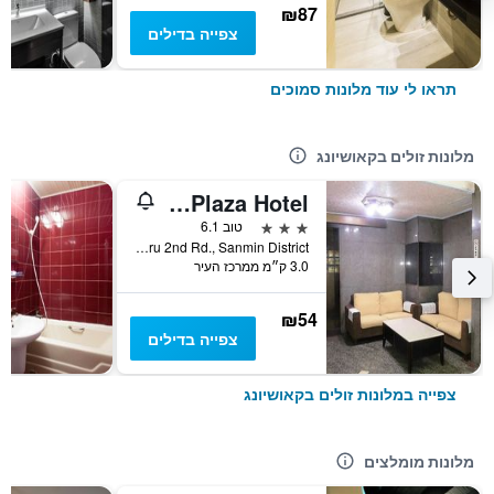
₪87
צפייה בדילים
תראו לי עוד מלונות סמוכים
מלונות זולים בקאושיונג
Modern Plaza Hotel
3 כוכבים
טוב 6.1
No.332, Jiuru 2nd Rd., Sanmin District, קאושיונג, טייוואן
3.0 ק״מ ממרכז העיר
₪54
צפייה בדילים
צפייה במלונות זולים בקאושיונג
מלונות מומלצים