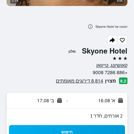
אחר
1/14
לו
תמונה של Skyone Hotel
Skyone Hotel
מלון
3 כוכבים
קאושיונג, טייוואן
+886 7286 9008
מצוין
8,814 דירוגים מאומתים
8.2
א' 16.08
-
ב' 17.08
2 אורחים, חדר 1
חיפוש