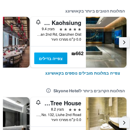
המלונות הטובים ביותר בקאושיונג
THE AMNIS, a Luxury Collection Hotel, Kaohsiung
5 כוכבים
מצוין 9.4
No.199, Zhongshan 2nd Rd, Qianzhen Dist., קאושיונג, טייוואן
0.0 ק״מ ממרכז העיר
₪662
צפייה בדילים
צפייה במלונות מובילים נוספים בקאושיונג
המלונות הקרובים ביותר לSkyone Hotel
The Tree House
3 כוכבים
מצוין 8.2
3F, No. 132, Liuhe 2nd Road, קאושיונג, טייוואן
0.0 ק״מ ממרכז העיר