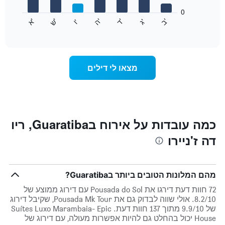
המציגים
חודשים.
0
התרשים
התרשים
'
'
'
'
'
'
ש
'
א
ה
ד
ב
ג
ו
הבא
End
כולל
of
מציג
interactive
1
את
chart
ציר
מחיר
Y
הממוצע
מצאו לי דילים
המציגים
של
את
חדר
המחיר
לכל
הממוצע
יום
של
בשבוע
חדר
התרשים
כמה עובדות על אירוח בGuaratiba, ריו
כולל
דה ז'ניירו
1
ציר
X
המציגים
מהם המלונות הטובים ביותר בGuaratiba?
את
ימי
72 חוות דעת דירגו את Pousada do Sol עם דירוג ממוצע של
השבוע.
8.2/10. אולי שווה לבדוק גם את Pousada Mk Tour, שקיבל דירוג
התרשים
של 9.9/10 מתוך 137 חוות דעת. Suítes Luxo Marambaia- Epic
כולל
House יכול בהחלט גם להיות אפשרות מעולה, עם דירוג של
1