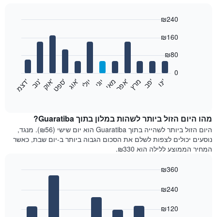
₪240
Bar
Chart
₪160
graphic.
chart
with
12
₪80
bars.
0
התרשים
'
'
מרץ
'
מאי
יוני
יולי
'
'
'
'
'
י
נ
ו
פ
ב​​​​​​​
א
פ
ר
א
ו
ג
ס
פ
ט
א
ו
ק
נ
ו
ב
ד
צ
מ
הבא
End
of
מציג
interactive
את
chart
מחיר
מהו היום הזול ביותר לשהות במלון בתוך Guaratiba?
הממוצע
היום הזול ביותר לשהייה בתוך Guaratiba הוא יום שישי (₪56). מנגד,
של
נוסעים יכולים לצפות לשלם את הסכום הגבוה ביותר ב-יום שבת, כאשר
חדר
המחיר הממוצע ללילה הוא ₪330.
בכל
חודש
₪360
התרשים
Bar
כולל
Chart
graphic.
chart
₪240
1
with
ציר
7
₪120
X
bars.