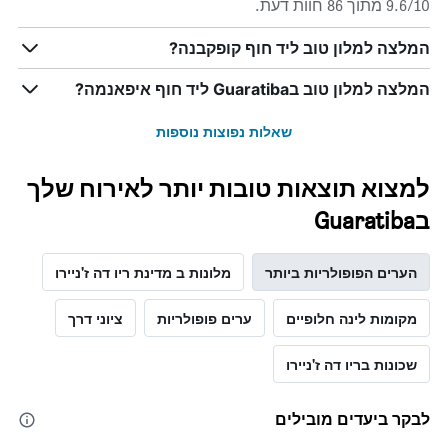
9.6/10 מתוך 86 חוות דעת.
ציר
Y
המלצה למלון טוב ליד חוף קופקבנה?
המציג
את
המלצה למלון טוב בGuaratiba ליד חוף איפאנמה?
מחיר
הממוצע
של
שאלות נפוצות נוספות
חדר
למצוא תוצאות טובות יותר לאירוח שלך
בGuaratiba
הערים הפופולריות ביותר
מלונות ב מדינת ריו דה ז'ניירו
מקומות לינה חלופיים
ערים פופולריות
ציוני דרך
שכונות בריו דה ז'ניירו
לבקר ביעדים מובילים