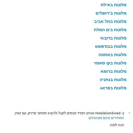
מלונות באילת
מלונות בירושלים
מלונות בתל אביב
מלונות בים המלח
מלונות בדובאי
מלונות בבודפשט
מלונות באתונה
מלונות בקו סאמוי
מלונות ברומא
מלונות בנתניה
מלונות בפראג
מלונות בטבריה
מלונות בטוקיו
מלונות בניו יורק
*
ב-HotelsCombined אנחנו תמיד מנסים לקבל ולהציג תמחור מדויק, עם זאת,
המחירים אינם מובטחים
.
מלונות בבנגקוק
הנה למה:
מלונות בלונדון