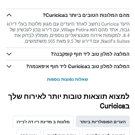
X
המציגים
מהם המלונות הטובים ביותר בCuricica?
את
ימי
היעד Curicica נחשב לאחד היעדים עם מגוון מלונות בעלי דירוג
השבוע.
גבוה, אחד מהם הוא Village Potira, עם דירוג (נכון לעכשיו) של
התרשים
8.4. למקומות אירוח פוטנציאליים נוספים, מומלץ לבדוק את
כולל
Nacif's Suites, עם דירוג של 9.5 מאת 105 משתמשים.
1
ציר
המלצה למלון טוב ליד חוף קופקבנה?
Y
המציג
המלצה למלון טוב בCuricica ליד חוף איפאנמה?
את
מחיר
הממוצע
שאלות נפוצות נוספות
של
חדר
למצוא תוצאות טובות יותר לאירוח שלך
בCuricica
הערים הפופולריות ביותר
מלונות ב מדינת ריו דה ז'ניירו