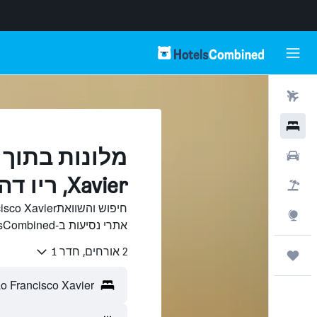
טיסות
מלונות
רכבים
Xavier, ריו דה ז'ניירו
חבילות
Explore
אתרי נסיעות ב-HotelsCombined.
2 אורחים, חדר 1
טיולים ונסיעות