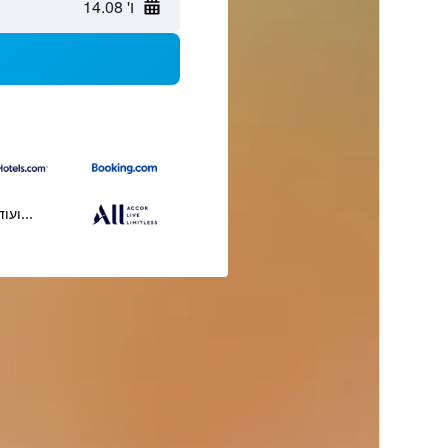
ו' 14.08
...ועוד