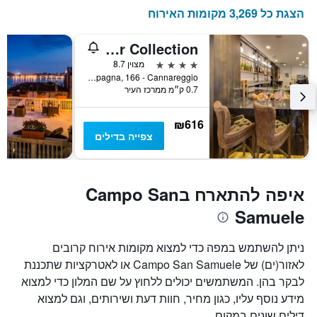
הצגת כל 3,269 מקומות האירוח
CHC Continental, BW Premier Collection
4 כוכבים
מצוין 8.7
Lista di Spagna, 166 - Cannareggio, ונציה, ונטו, איטליה
0.7 ק״מ ממרכז העיר
₪616
צפייה בדילים
איפה להתארח בCampo San
Samuele
ניתן להשתמש במפה כדי למצוא מקומות אירוח קרובים
לאזור(ים) של Campo San Samuele או לאטרקציות שתכננת
לבקר בהן. המשתמשים יכולים ללחוץ על שם המלון כדי למצוא
מידע נוסף עליו, כגון מחיר, חוות דעת ושירותים, וגם למצוא
דילים שונים במקום.