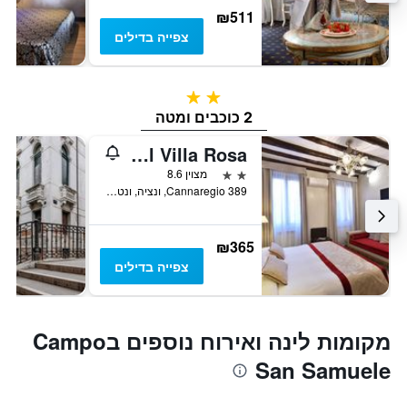
₪511
צפייה בדילים
2 כוכבים
2 כוכבים ומטה
Hotel Villa Rosa
2 כוכבים
מצוין 8.6
Cannaregio 389, ונציה, ונטו, איטליה
₪365
צפייה בדילים
מקומות לינה ואירוח נוספים בCampo
San Samuele