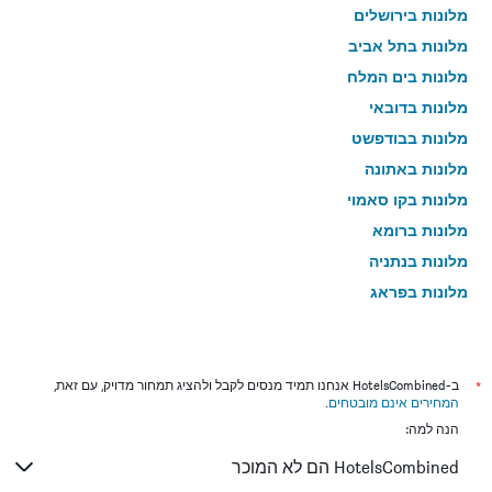
מלונות בירושלים
מלונות בתל אביב
מלונות בים המלח
מלונות בדובאי
מלונות בבודפשט
מלונות באתונה
מלונות בקו סאמוי
מלונות ברומא
מלונות בנתניה
מלונות בפראג
מלונות בטבריה
מלונות בטוקיו
מלונות בניו יורק
*
ב-HotelsCombined אנחנו תמיד מנסים לקבל ולהציג תמחור מדויק, עם זאת,
המחירים אינם מובטחים
.
מלונות בבנגקוק
הנה למה:
מלונות בלונדון
HotelsCombined הם לא המוכר
מלונות בבוקרשט