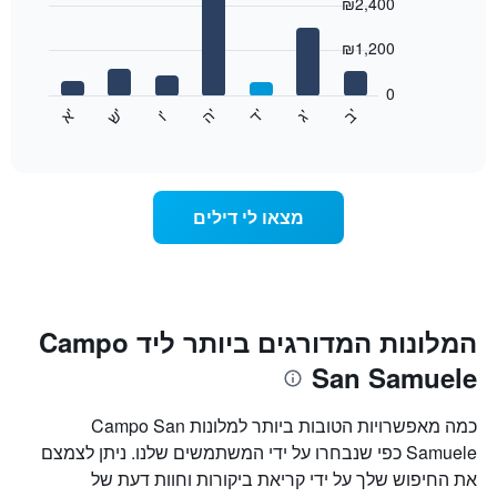
ציר
chart
₪2,400
with
X
7
המציגים
₪1,200
bars.
חודשים.
התרשים
0
התרשים
כולל
'
'
'
'
'
'
ש
'
א
ה
ב
ד
ג
ו
הבא
End
1
of
מציג
ציר
interactive
את
chart
Y
מחיר
המציגים
הממוצע
את
מצאו לי דילים
של
המחיר
חדר
הממוצע
לכל
של
יום
חדר
בשבוע
התרשים
המלונות המדורגים ביותר ליד Campo
כולל
San Samuele
1
ציר
X
כמה מאפשרויות הטובות ביותר למלונות Campo San
המציגים
Samuele כפי שנבחרו על ידי המשתמשים שלנו. ניתן לצמצם
את
את החיפוש שלך על ידי קריאת ביקורות וחוות דעת של
ימי