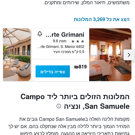
השבוע.
משתמשים, תיאור המלון, שירותים ומתקנים.
התרשים
כולל
1
הצג את כל 3,269 המלונות
ציר
Y
Residence Corte Grimani
המציג
את
3 כוכבים
מצוין 9.6
מחיר
Corte Grimani, S. Marco 4402, ונציה, ונטו, איטליה
0.5 ק״מ ממרכז העיר
הממוצע
של
חדר
₪819
צפייה בדילים
המלונות הזולים ביותר ליד Campo
San Samuele, ונציה
מקומות הלינה האלה בCampo San Samuele גובים את
המחיר הנמוך ביותר ללילה מבין אלה שנתקלנו בהם. אם יש לך
גמישות בתאריכי היציאה או ההגעה, מומלץ לבצע חיפוש