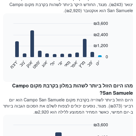
ינואר (₪243). מנגד, החודש היקר ביותר לשהות בקרבת מקום Campo
San Samuele הוא אוקטובר (₪2,920).
₪3,600
Bar
Chart
₪2,400
graphic.
chart
with
12
₪1,200
bars.
0
התרשים
'
'
מרץ
'
מאי
יוני
יולי
'
'
'
'
'
י
נ
ו
פ
ב​​​​​​​
א
פ
ר
א
ו
ג
ס
פ
ט
א
ו
ק
נ
ו
ב
ד
צ
מ
הבא
End
of
מציג
interactive
את
chart
מחיר
מהו היום הזול ביותר לשהות במלון בקרבת מקום Campo
הממוצע
San Samuele?
של
היום הזול ביותר לשהייה בקרבת מקום Campo San Samuele הוא יום
חדר
רביעי (₪373). מנגד, נוסעים יכולים לצפות לשלם את הסכום הגבוה ביותר
בכל
ב-יום חמישי, כאשר המחיר הממוצע ללילה הוא ₪2,920.
חודש
התרשים
₪3,600
כולל
1
Bar
Chart
graphic.