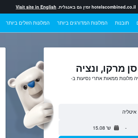
hotelscombined.co.il
זמין גם באנגלית.
Visit site in English
תובנות
המלונות המדורגים ביותר
המלונות הזולים ביותר
ן מרקו, ונציה
יה מלונות ממאות אתרי נסיעות ב-
-
ש' 15.08