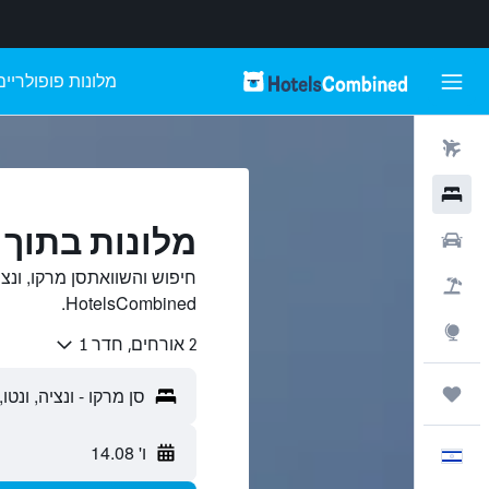
מלונות פופולריים
טיסות
מלונות
מלונות בתוך ס
רכבים
חיפוש והשוואתסן מרקו, ונצ
חבילות
HotelsCombined.
Explore
2 אורחים, חדר 1
טיולים ונסיעות
ו' 14.08
עִבְרִית