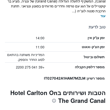
Canal), המשקיף לתעלה הגדולה (Grand Canal) של ונציה, מציע בר
קוקטיילים על הגג עם טרסה וחדרים מרווחים בסגנון ונציאני. תחנת
הרכבת סנטה לוצ'יה (...
עוד
טוב לדעת
14:00
זמן צ\'ק אין
11:00
זמן הצ'ק-אאוט
המדיניות משתנה בהתאם
תשלום וביטול
לסוג החדר והספק.
+39 041 275 2200
מספר דלפק הקבלה
מספר רשיון: IT027042A1HAM7MZLM
הטבות ושירותים בHotel Carlton On
The Grand Canal