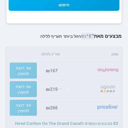
חיפוש
מבצעים מאת
₪167
/
הזול ביותר תעריף ללילה
ספק
סה"כ ללילה
אני רוצה
₪167
להזמין
אני רוצה
₪219
להזמין
אני רוצה
₪266
להזמין
82 מבצעים נוספים לHotel Carlton On The Grand Canal