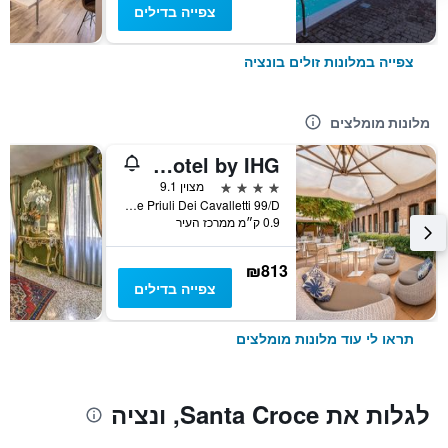
צפייה בדילים
צפייה במלונות זולים בונציה
מלונות מומלצים
Vignette Collection The Venice Times Hotel by IHG
4 כוכבים
מצוין 9.1
Calle Priuli Dei Cavalletti 99/D, ונציה, ונטו, איטליה
0.9 ק״מ ממרכז העיר
₪813
צפייה בדילים
תראו לי עוד מלונות מומלצים
לגלות את Santa Croce, ונציה