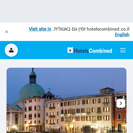
hotelscombined.co.il
זמין גם באנגלית.
Visit site in
English