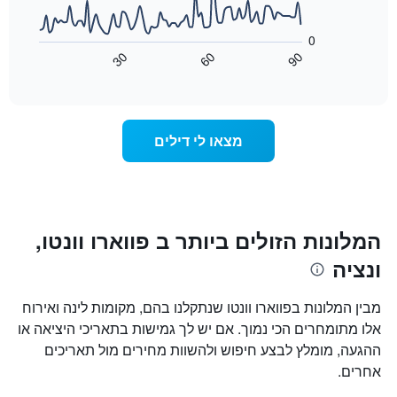
בשלושת
X
התרשים
הימים
הבא
המציגים
0
האחרונים
מציג
קטגוריות
30
60
90
כיצד
מלונות
End
of
לפי
משתנה
interactive
דירוג
מחיר
chart
החדר
כוכבים.
ככל
התרשים
מצאו לי דילים
כולל
שמתקרב
1
מועד
ציר
השהות
Y
התרשים
כולל1
המציגים
את
ציר
המלונות הזולים ביותר ב פווארו וונטו,
X
המחיר
ונציה
הממוצע
המציגים
של
את
חדר
מספר
מבין המלונות בפווארו וונטו שנתקלנו בהם, מקומות לינה ואירוח
הימים
במהלך
אלו מתומחרים הכי נמוך. אם יש לך גמישות בתאריכי היציאה או
סוף
שנותרו
ההגעה, מומלץ לבצע חיפוש ולהשוות מחירים מול תאריכים
עד
השבוע
זה
למועד
אחרים.
השהות
שנמצא