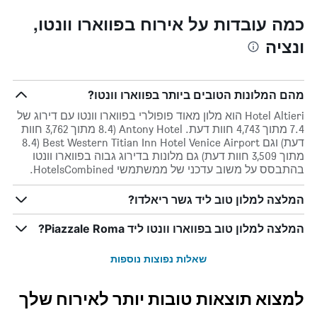
כמה עובדות על אירוח בפווארו וונטו,
ונציה
מהם המלונות הטובים ביותר בפווארו וונטו?
Hotel Altieri הוא מלון מאוד פופולרי בפווארו וונטו עם דירוג של
7.4 מתוך 4,743 חוות דעת. Antony Hotel (8.4 מתוך 3,762 חוות
דעת) וגם Best Western Titian Inn Hotel Venice Airport (8.4
מתוך 3,509 חוות דעת) גם מלונות בדירוג גבוה בפווארו וונטו
בהתבסס על משוב עדכני של ממשתמשי HotelsCombined.
המלצה למלון טוב ליד גשר ריאלדו?
המלצה למלון טוב בפווארו וונטו ליד Piazzale Roma?
שאלות נפוצות נוספות
למצוא תוצאות טובות יותר לאירוח שלך