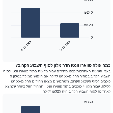
התרשים
Bar
כולל
Chart
graphic.
chart
1
₪240
with
ציר
2
X
bars.
₪120
המציגים
את
התרשים
ימי
הבא
0
השבוע.
מציג
כ
ם
כ
ם
התרשים
את
3
ו
כ
ב
י
4
ו
כ
ב
י
כולל
End
מחיר
1
of
הממוצע
interactive
ציר
של
chart
Y
כמה עולה פווארו וונטו חדר מלון לסוף השבוע הקרוב?
חדר
המציג
הלילה
ב-72 השעות האחרונות נצפו מחירים עבור מלונות בתוך פווארו וונטו לסוף
את
שנמצא
השבוע הקרוב במחיר החל מ-₪155 ללילה אם חיפוש ממוקד במלון 3
מחיר
היום
כוכבים לסוף השבוע הקרוב, משתמשים מצאו מחירים החל מ-₪155
הממוצע
בימים
ללילה. עבור מלון 4 כוכבים בתוך פווארו וונטו, המחיר הזול ביותר שנמצא
של
האחרונים
לאחרונה לסוף השבוע הקרוב היה ₪325 ללילה.
חדר
השלושה,
מקובץ
₪360
לפי
Bar
Chart
דירוג
graphic.
chart