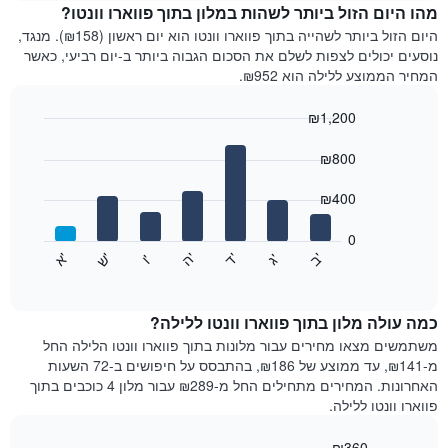
מחיר
מהו היום הזול ביותר לשהות במלון בתוך פווארו וונטו?
הממוצע
היום הזול ביותר לשהייה בתוך פווארו וונטו הוא יום ראשון (₪158). מנגד,
של
נוסעים יכולים לצפות לשלם את הסכום הגבוה ביותר ב-יום רביעי, כאשר
חדר
המחיר הממוצע ללילה הוא ₪952.
בכל
חודש
₪1,200
התרשים
Bar
כולל
Chart
graphic.
chart
₪800
1
with
ציר
7
₪400
X
bars.
המציגים
חודשים.
0
התרשים
התרשים
'
'
'
'
'
'
ש
'
א
ה
ב
ד
ג
ו
הבא
End
כולל
of
מציג
interactive
1
את
chart
ציר
מחיר
כמה עולה מלון בתוך פווארו וונטו ללילה?
Y
הממוצע
משתמשים מצאו מחירים עבור מלונות בתוך פווארו וונטו הלילה החל
המציגים
של
מ-₪141, עד ממוצע של ₪186, בהתבסס על חיפושים ב-72 השעות
את
חדר
האחרונות. המחירים מתחילים החל מ-₪289 עבור מלון 4 כוכבים בתוך
המחיר
לכל
פווארו וונטו ללילה.
הממוצע
יום
של
בשבוע
חדר
₪360