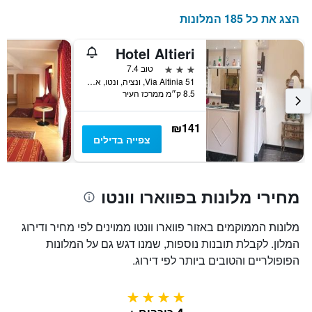
בימים
התרשים
כולל
האחרונים
הצג את כל 185 המלונות
1
ציר
Hotel Altieri
Y
המציג
3 כוכבים
טוב 7.4
את
Via Altinia 51, ונציה, ונטו, איטליה
8.5 ק״מ ממרכז העיר
מחיר
הממוצע
של
₪141
חדר
צפייה בדילים
מחירי מלונות בפווארו וונטו
מלונות הממוקמים באזור פווארו וונטו ממוינים לפי מחיר ודירוג
המלון. לקבלת תובנות נוספות, שמנו דגש גם על המלונות
הפופולריים והטובים ביותר לפי דירוג.
4 כוכבים