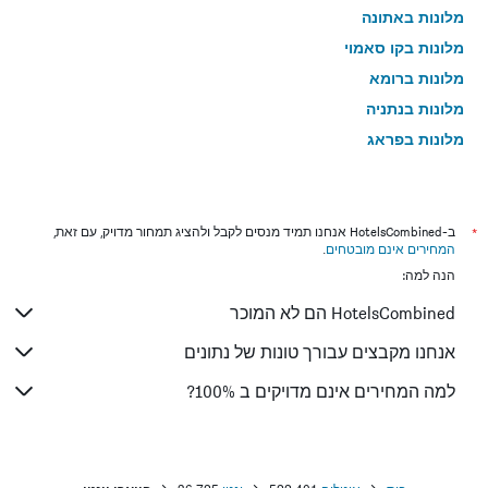
מלונות באתונה
מלונות בקו סאמוי
מלונות ברומא
מלונות בנתניה
מלונות בפראג
מלונות בטבריה
מלונות בטוקיו
מלונות בניו יורק
*
ב-HotelsCombined אנחנו תמיד מנסים לקבל ולהציג תמחור מדויק, עם זאת,
המחירים אינם מובטחים
.
מלונות בבנגקוק
הנה למה:
מלונות בלונדון
HotelsCombined הם לא המוכר
מלונות בבוקרשט
מלונות בפאפוס
אנחנו מקבצים עבורך טונות של נתונים
מלונות בלימסול
למה המחירים אינם מדויקים ב 100%?
מלונות בפאטונג
מלונות בפריז
מלונות בוינה