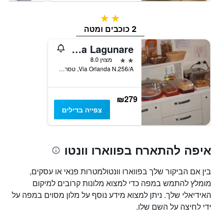
2 כוכבים
2 כוכבים ומטה
Mestre/Hotel Gronda Lagunare
2 כוכבים
מצוין 8.0
Via Orlanda N.256/A, טסרה, ונטו, איטליה
₪279
צפייה בדילים
איפה להתארח בפווארו וונטו
בין אם הביקור שלך בפווארו וונטולמטרות פנאי או עסקים,
מומלץ להתמש במפה כדי למצוא מלונות קרובים למיקום
האידיאלי שלך. ניתן למצוא מידע נוסף על מלון מסוים במפה על
ידי לחיצה על השם שלו.