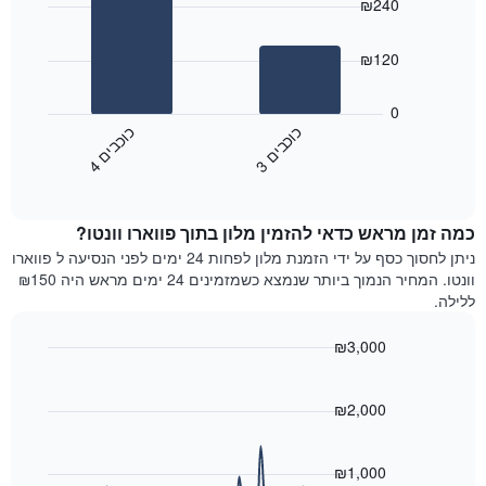
הכוכבים
₪240
with
התרשים
2
מציג
bars.
₪120
1
ציר
התרשים
X
הבא
0
המציג
מציג
כ
ם
כ
ם
קטגוריות
את
3
ו
כ
ב
י
4
ו
כ
ב
י
מלונות
End
המחיר
of
לפי
הממוצע
interactive
מדרגות
לחדר
chart
כוכבים.
כמה זמן מראש כדאי להזמין מלון בתוך פווארו וונטו?
ללילה
התרשים
הנוכחי,
ניתן לחסוך כסף על ידי הזמנת מלון לפחות 24 ימים לפני הנסיעה ל פווארו
כולל
כפי
וונטו. המחיר הנמוך ביותר שנמצא כשמזמינים 24 ימים מראש היה ₪150
1
שנמצא
ללילה.
ציר
בשלושת
Y
הימים
₪3,000
המציגים
האחרונים,
את
Line
Chart
לפי
graphic.
chart
מחיר
דירוג
with
₪2,000
החדר
כוכבים
90
הממוצע
התרשים
data
להלילה
points.
כולל1
₪1,000
שנמצא
ציר