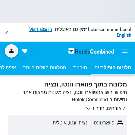
hotelscombined.co.il
זמין גם באנגלית.
Visit site in
English
מלונות פופולריים
תובנות
המלונות הזולים ביותר
איפה לה
מלונות בתוך פווארו וונטו, ונציה
חיפוש והשוואתפווארו וונטו, ונציה מלונות ממאות אתרי
נסיעות ב-HotelsCombined.
2 אורחים, חדר 1
פווארו וונטו - ונציה, ונטו, איטליה