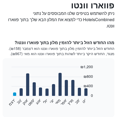
פווארו וונטו
ניתן להשתמש בטיפים שלנו המבוססים על נתוני
HotelsCombined כדי למצוא את המלון הבא שלך בתוך פווארו
וונטו.
מהו החודש הזול ביותר להזמין מלון בתוך פווארו וונטו?
החודש הזול ביותר להזמין מלון בתוך פווארו וונטו הוא דצמבר (₪158).
מנגד, החודש היקר ביותר לשהות בתוך פווארו וונטו הוא מאי (₪967).
₪1,200
Bar
Chart
₪800
graphic.
chart
with
12
₪400
bars.
0
התרשים
'
'
מרץ
'
מאי
יוני
יולי
'
'
'
'
'
י
נ
ו
פ
ב​​​​​​​
א
פ
ר
א
ו
ג
ס
פ
ט
א
ו
ק
נ
ו
ב
ד
צ
מ
הבא
End
of
מציג
interactive
את
chart