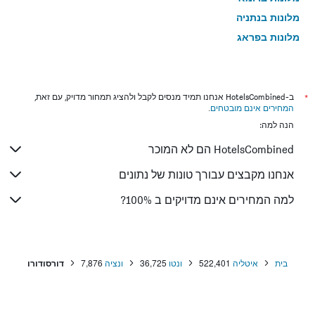
מלונות בנתניה
מלונות בפראג
מלונות בטבריה
מלונות בטוקיו
מלונות בניו יורק
*
ב-HotelsCombined אנחנו תמיד מנסים לקבל ולהציג תמחור מדויק, עם זאת,
המחירים אינם מובטחים
.
מלונות בבנגקוק
הנה למה:
מלונות בלונדון
HotelsCombined הם לא המוכר
מלונות בבוקרשט
מלונות בפאפוס
אנחנו מקבצים עבורך טונות של נתונים
מלונות בלימסול
למה המחירים אינם מדויקים ב 100%?
מלונות בפאטונג
מלונות בפריז
מלונות בוינה
בית
איטליה
522,401
ונטו
36,725
ונציה
7,876
דורסודורו
מלונות בטביליסי
מלונות באיה נאפה
מלונות בבאטומי