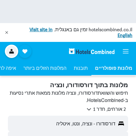
hotelscombined.co.il
זמין גם באנגלית.
Visit site in
English
מלונות פופולריים
תובנות
המלונות הזולים ביותר
איפה לה
מלונות בתוך דורסודורו, ונציה
חיפוש והשוואתדורסודורו, ונציה מלונות ממאות אתרי נסיעות
ב-HotelsCombined.
2 אורחים, חדר 1
דורסודורו - ונציה, ונטו, איטליה