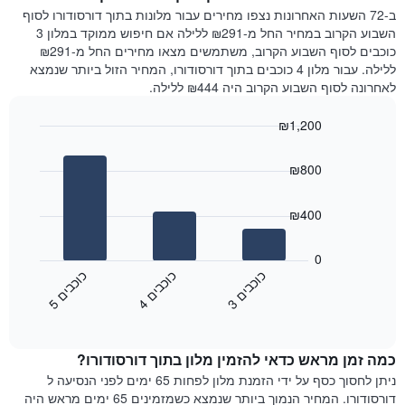
המציג
הלילה
ב-72 השעות האחרונות נצפו מחירים עבור מלונות בתוך דורסודורו לסוף
את
שנמצא
השבוע הקרוב במחיר החל מ-₪291 ללילה אם חיפוש ממוקד במלון 3
מחיר
היום
כוכבים לסוף השבוע הקרוב, משתמשים מצאו מחירים החל מ-₪291
הממוצע
בימים
ללילה. עבור מלון 4 כוכבים בתוך דורסודורו, המחיר הזול ביותר שנמצא
של
האחרונים
לאחרונה לסוף השבוע הקרוב היה ₪444 ללילה.
חדר
השלושה,
מקובץ
₪1,200
לפי
Bar
Chart
דירוג
graphic.
chart
הכוכבים
₪800
with
התרשים
3
מציג
bars.
₪400
1
ציר
התרשים
X
הבא
0
המציג
מציג
כ
ם
כ
ם
כ
ם
קטגוריות
את
3
ו
כ
ב
י
4
ו
כ
ב
י
5
ו
כ
ב
י
מלונות
End
המחיר
of
לפי
הממוצע
interactive
מדרגות
לחדר
chart
כוכבים.
כמה זמן מראש כדאי להזמין מלון בתוך דורסודורו?
ללילה
התרשים
הנוכחי,
ניתן לחסוך כסף על ידי הזמנת מלון לפחות 65 ימים לפני הנסיעה ל
כולל
כפי
דורסודורו. המחיר הנמוך ביותר שנמצא כשמזמינים 65 ימים מראש היה