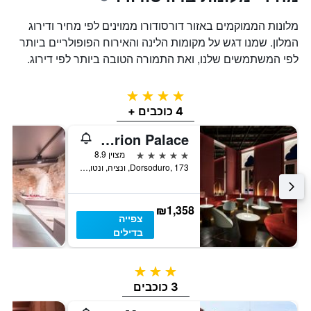
מלונות הממוקמים באזור דורסודורו ממוינים לפי מחיר ודירוג
המלון. שמנו דגש על מקומות הלינה והאירוח הפופולריים ביותר
לפי המשתמשים שלנו, ואת התמורה הטובה ביותר לפי דירוג.
4 כוכבים
4 כוכבים +
Sina Centurion Palace
5 כוכבים
מצוין 8.9
Dorsoduro, 173, ונציה, ונטו, איטליה
₪1,358
צפייה
בדילים
3 כוכבים
3 כוכבים