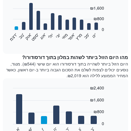
Bar
Chart
₪1,600
graphic.
chart
with
12
₪800
bars.
0
התרשים
'
'
מרץ
'
מאי
יוני
יולי
'
'
'
'
'
י
נ
ו
פ
ב​​​​​​​
א
פ
ר
א
ו
ג
ס
פ
ט
א
ו
ק
נ
ו
ב
ד
צ
מ
הבא
End
of
מציג
interactive
את
chart
מחיר
מהו היום הזול ביותר לשהות במלון בתוך דורסודורו?
הממוצע
היום הזול ביותר לשהייה בתוך דורסודורו הוא יום שישי (₪544). מנגד,
של
נוסעים יכולים לצפות לשלם את הסכום הגבוה ביותר ב-יום ראשון, כאשר
חדר
המחיר הממוצע ללילה הוא ₪2,019.
בכל
חודש
₪2,400
התרשים
Bar
כולל
Chart
graphic.
chart
₪1,600
1
with
ציר
7
₪800
X
bars.
המציגים
חודשים.
0
התרשים
התרשים
'
'
'
'
'
'
ש
'
א
ה
ב
ד
ג
ו
הבא
End