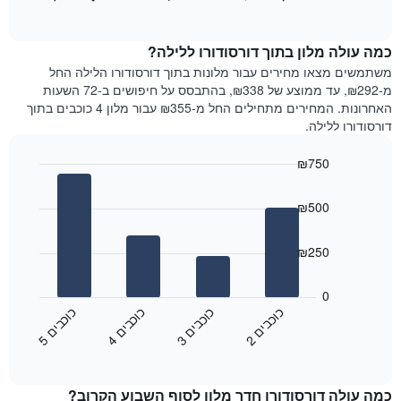
כולל
of
מציג
interactive
1
את
chart
ציר
מחיר
כמה עולה מלון בתוך דורסודורו ללילה?
Y
הממוצע
משתמשים מצאו מחירים עבור מלונות בתוך דורסודורו הלילה החל
המציגים
של
מ-₪292, עד ממוצע של ₪338, בהתבסס על חיפושים ב-72 השעות
את
חדר
האחרונות. המחירים מתחילים החל מ-₪355 עבור מלון 4 כוכבים בתוך
המחיר
לכל
דורסודורו ללילה.
הממוצע
יום
של
בשבוע
חדר
₪750
התרשים
Bar
כולל
Chart
graphic.
chart
1
₪500
with
ציר
4
X
bars.
₪250
המציגים
את
התרשים
ימי
הבא
0
השבוע.
מציג
כ
ם
כ
ם
כ
ם
כ
ם
התרשים
את
2
ו
כ
ב
י
3
ו
כ
ב
י
4
ו
כ
ב
י
5
ו
כ
ב
י
כולל
End
מחיר
1
of
הממוצע
interactive
ציר
של
chart
Y
כמה עולה דורסודורו חדר מלון לסוף השבוע הקרוב?
חדר