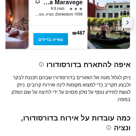
Pensione Accademia - Villa Maravege
3 כוכבים
מצוין 9.3
Dorsoduro 1058, ונציה, ונטו, איטליה
₪487
צפייה בדילים
איפה להתארח בדורסודורו
ניתן לגלול מטה אל האזורים בדורסודורו שבהם תכננת לבקר
ולבצע תקריב כדי למצוא מקומות לינה ואירוח קרובים. ניתן
לגשת למידע נוסף על מלון מסוים על ידי לחיצה על שם המלון
במפה.
כמה עובדות על אירוח בדורסודורו,
ונציה