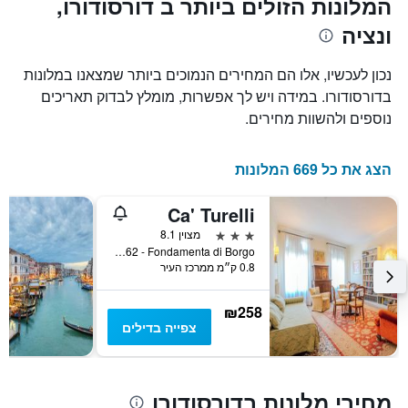
המלונות הזולים ביותר ב דורסודורו,
X
המחיר
ונציה
הממוצע
המציגים
של
את
חדר
מספר
נכון לעכשיו, אלו הם המחירים הנמוכים ביותר שמצאנו במלונות
הימים
במהלך
בדורסודורו. במידה ויש לך אפשרות, מומלץ לבדוק תאריכים
סוף
שנותרו
נוספים ולהשוות מחירים.
עד
השבוע
זה
למועד
השהות
שנמצא
הצג את כל 669 המלונות
בימים
התרשים
כולל
האחרונים
1
Ca' Turelli
ציר
3 כוכבים
מצוין 8.1
Y
Dorsoduro 1162 - Fondamenta di Borgo, ונציה, ונטו, איטליה
המציג
0.8 ק״מ ממרכז העיר
את
מחיר
הממוצע
₪258
של
צפייה בדילים
חדר
מחירי מלונות בדורסודורו