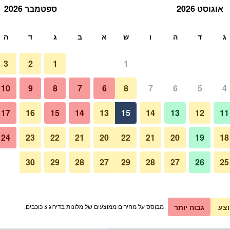
אוגוסט 2026
ספטמבר 2026
ש
ג
ד
ה
ו
ש
א
ב
ג
ד
ה
3
2
1
1
תעריף ללילה
10
9
8
7
6
8
7
6
5
4
חדר שינה
כ ללילה
17
16
15
14
13
15
14
13
12
11
₪68
אני רוצה להזמין
24
23
22
21
20
22
21
20
19
18
30
29
28
27
29
28
27
26
25
תמונה של Santa Chiara Hotel
₪72
אני רוצה להזמין
₪80
אני רוצה להזמין
צע
גבוה יותר
מבוסס על מחירים ממוצעים של מלונות בדירוג 3 כוכבים.