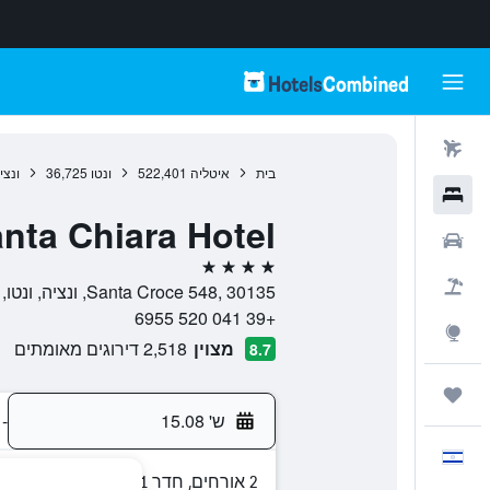
טיסות
בית
איטליה
522,401
ונטו
36,725
ונצי
מלונות
nta Chiara Hotel
רכבים
4 כוכבים
חבילות
Santa Croce 548, 30135, ונציה, ונטו, איטליה
+39 041 520 6955
Explore
מצוין
2,518 דירוגים מאומתים
8.7
טיולים ונסיעות
ש' 15.08
-
עִבְרִית
2 אורחים, חדר 1