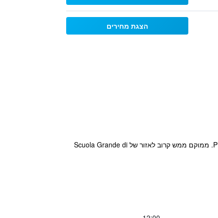
הצגת מחירים
המלון נמצא בעיר ונציה רק חמש דקות הליכה מתחנת תחנת סנטה לוסיה, משקיף אל עבר הנוף היפה של Piazzale Roma. ממוקם ממש קרוב לאזור של Scuola Grande di
12:00