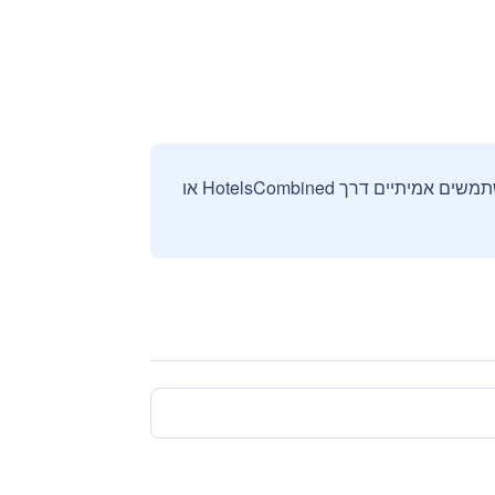
אנחנו אוספים ומציגים ביקורות וחוות דעת רק מהזמנות מאומתות שבוצעו על ידי משתמשים אמיתיים דרך HotelsCombined או