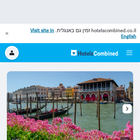
hotelscombined.co.il
זמין גם באנגלית.
Visit site in
English