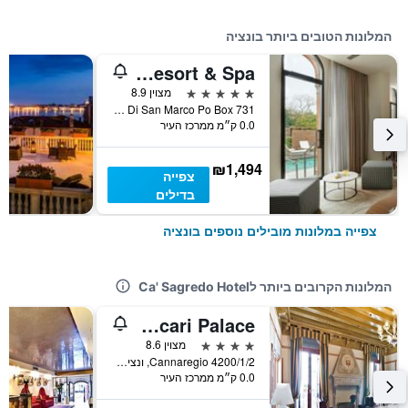
המלונות הטובים ביותר בונציה
JW Marriott Venice Resort & Spa
5 כוכבים
מצוין 8.9
Isola Delle Rose - Laguna Di San Marco Po Box 731, ונציה, ונטו, איטליה
0.0 ק״מ ממרכז העיר
₪1,494
צפייה
בדילים
צפייה במלונות מובילים נוספים בונציה
המלונות הקרובים ביותר לCa' Sagredo Hotel
Foscari Palace
4 כוכבים
מצוין 8.6
Cannaregio 4200/1/2, ונציה, ונטו, איטליה
0.0 ק״מ ממרכז העיר