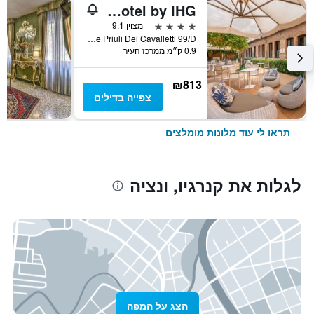
Vignette Collection The Venice Times Hotel by IHG
4 כוכבים
מצוין 9.1
Calle Priuli Dei Cavalletti 99/D, ונציה, ונטו, איטליה
0.9 ק״מ ממרכז העיר
₪813
צפייה בדילים
תראו לי עוד מלונות מומלצים
לגלות את קנרגיו, ונציה
הצג על המפה