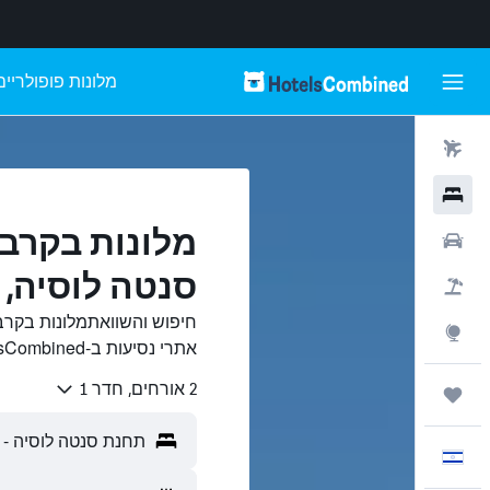
מלונות פופולריים
טיסות
מלונות
מלונות בקרב
רכבים
סנטה לוסיה, 
חבילות
חיפוש והשוואתמלונות בקר
Explore
אתרי נסיעות ב-HotelsCombined.
2 אורחים, חדר 1
טיולים ונסיעות
עִבְרִית