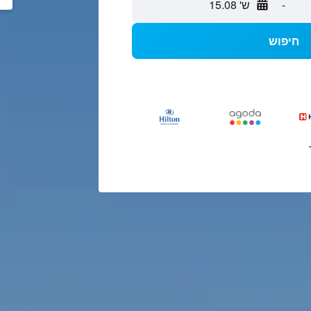
-
ש' 15.08
חיפוש