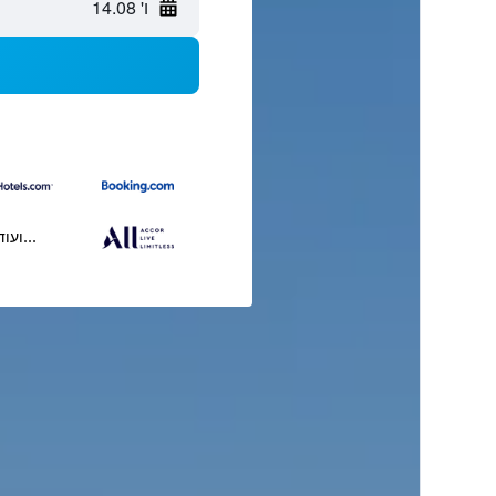
ו' 14.08
...ועוד