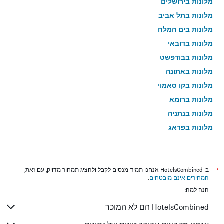
מלונות בירושלים
מלונות בתל אביב
מלונות בים המלח
מלונות בדובאי
מלונות בבודפשט
מלונות באתונה
מלונות בקו סאמוי
מלונות ברומא
מלונות בנתניה
מלונות בפראג
מלונות בטבריה
מלונות בטוקיו
מלונות בניו יורק
*
ב-HotelsCombined אנחנו תמיד מנסים לקבל ולהציג תמחור מדויק, עם זאת,
המחירים אינם מובטחים
.
מלונות בבנגקוק
הנה למה:
מלונות בלונדון
HotelsCombined הם לא המוכר
מלונות בבוקרשט