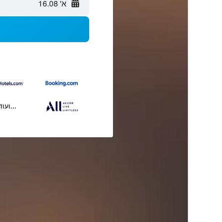
א' 16.08
...ועוד