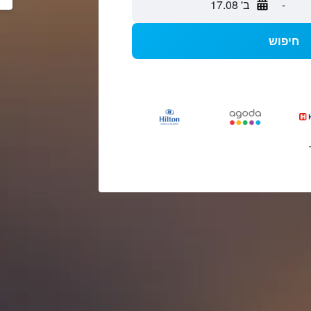
-
ב' 17.08
חיפוש