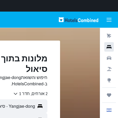
טיסות
מלונות
רכבים
סיאול
חבילות
Explore
ב-HotelsCombined.
2 אורחים, חדר 1
טיולים ונסיעות
עִבְרִית