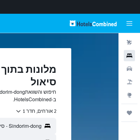
טיסות
מלונות
רכבים
סיאול
חבילות
Explore
ב-HotelsCombined.
2 אורחים, חדר 1
טיולים ונסיעות