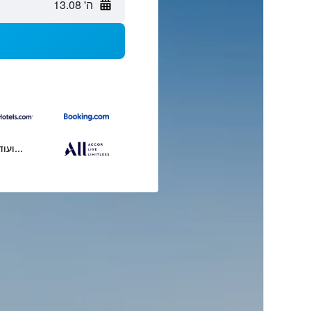
ה' 13.08
...ועוד