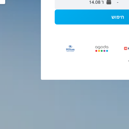
-
ו' 14.08
חיפוש