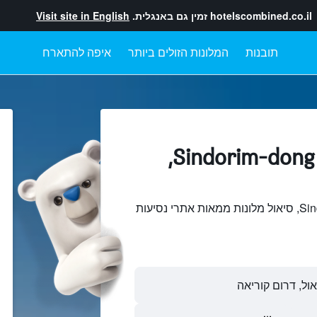
hotelscombined.co.il
זמין גם באנגלית.
Visit site in English
תובנות
המלונות הזולים ביותר
איפה להתארח
מלונות בתוך Sindorim-dong,
חיפוש והשוואתSindorim-dong, סיאול מלונות ממאות אתרי נסיעות