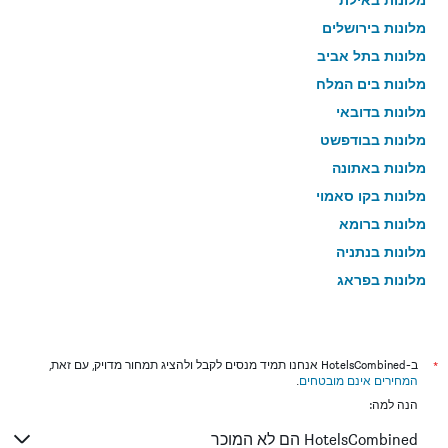
מלונות בירושלים
מלונות בתל אביב
מלונות בים המלח
מלונות בדובאי
מלונות בבודפשט
מלונות באתונה
מלונות בקו סאמוי
מלונות ברומא
מלונות בנתניה
מלונות בפראג
מלונות בטבריה
מלונות בטוקיו
מלונות בניו יורק
*
ב-HotelsCombined אנחנו תמיד מנסים לקבל ולהציג תמחור מדויק, עם זאת,
המחירים אינם מובטחים
.
מלונות בבנגקוק
הנה למה:
מלונות בלונדון
HotelsCombined הם לא המוכר
מלונות בבוקרשט