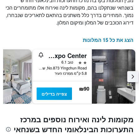
מבין המלונות בקרבת מרכז התערוכות הבינלאומי החדש
בשנחאי שנתקלנו בהם, מקומות לינה ואירוח אלו מתומחרים הכי
נמוך. המחירים בדרך כלל משתנים בהתאם לתאריכים שנבחרו,
דירוג הכוכבים של המלון ומיקום המלון.
הצג את כל 15 המלונות
Home Inn Neo Shanghai Pudong Lianyang New International Expo Center
2 כוכבים
טוב 6.1
No.873 Yingchun Road, שנחאי, סין
5.8 ק״מ ממרכז העיר
₪90
צפייה בדילים
מקומות לינה ואירוח נוספים במרכז
התערוכות הבינלאומי החדש בשנחאי