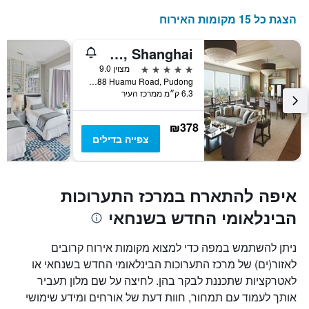
הצגת כל 15 מקומות האירוח
Kerry Hotel Pudong, Shanghai
5 כוכבים
מצוין 9.0
No.1388 Huamu Road, Pudong, שנחאי, סין
6.3 ק״מ ממרכז העיר
₪378
צפייה בדילים
איפה להתארח במרכז התערוכות
הבינלאומי החדש בשנחאי
ניתן להשתמש במפה כדי למצוא מקומות אירוח קרובים
לאזור(ים) של מרכז התערוכות הבינלאומי החדש בשנחאי או
לאטרקציות שתכננת לבקר בהן. לחיצה על שם מלון תעביר
אותך לעמוד עם תמחור, חוות דעת של אורחים ומידע שימושי