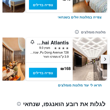
צפייה בדילים
צפייה במלונות זולים בשנחאי
מלונות מומלצים
Novotel Shanghai Atlantis
4 כוכבים
מצוין 9.0
728 Pu Dong Avenue, שנחאי, סין
3.9 ק״מ ממרכז העיר
₪168
צפייה בדילים
תראו לי עוד מלונות מומלצים
לגלות את רובע הואנגפו, שנחאי