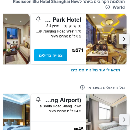
המלונות הקרובים ביותר לRadisson Blu Hotel Shanghai New
World
Jin Jiang Park Hotel
4 כוכבים
מצוין 8.4
170 Nanjing Road West, שנחאי, סין
0.2 ק״מ ממרכז העיר
₪271
צפייה בדילים
תראו לי עוד מלונות סמוכים
מלונות זולים בשנחאי
Pod Inn (Shanghai Pudong Airport)
No. 10 Shuizha South Road, Jiang Town, שנחאי, סין
24.5 ק״מ ממרכז העיר
₪45