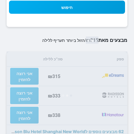
חיפוש
מבצעים מאת
₪315
/
הזול ביותר תעריף ללילה
ספק
סה"כ ללילה
אני רוצה
₪315
להזמין
אני רוצה
₪333
להזמין
אני רוצה
₪338
להזמין
62 מבצעים נוספים לRadisson Blu Hotel Shanghai New World