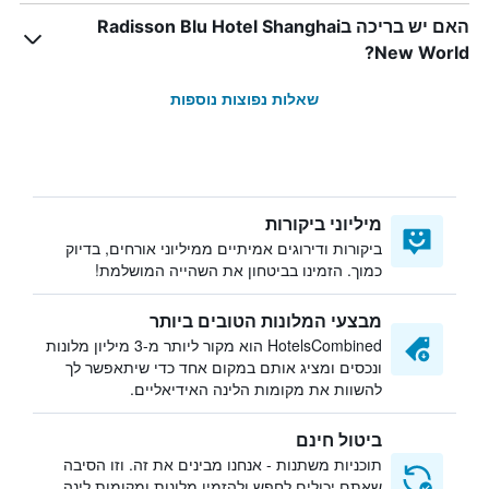
האם יש בריכה בRadisson Blu Hotel Shanghai
New World?
שאלות נפוצות נוספות
מיליוני ביקורות
ביקורות ודירוגים אמיתיים ממיליוני אורחים, בדיוק
כמוך. הזמינו בביטחון את השהייה המושלמת!
מבצעי המלונות הטובים ביותר
HotelsCombined הוא מקור ליותר מ-3 מיליון מלונות
ונכסים ומציג אותם במקום אחד כדי שיתאפשר לך
להשוות את מקומות הלינה האידיאליים.
ביטול חינם
תוכניות משתנות - אנחנו מבינים את זה. וזו הסיבה
שאתם יכולים לחפש ולהזמין מלונות ומקומות לינה