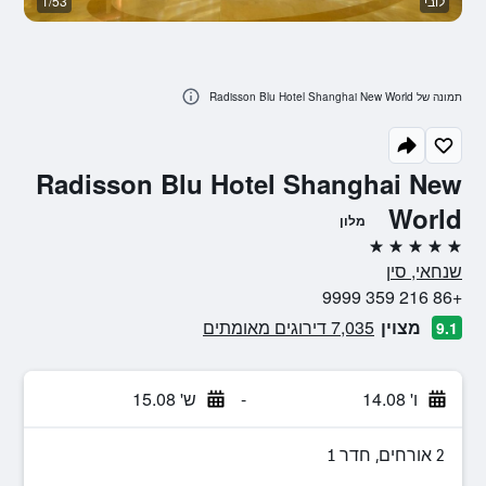
לובי
1/53
נו
תמונה של Radisson Blu Hotel Shanghai New World
Radisson Blu Hotel Shanghai New
World
מלון
5 כוכבים
שנחאי, סין
+86 216 359 9999
מצוין
7,035 דירוגים מאומתים
9.1
ו' 14.08
-
ש' 15.08
2 אורחים, חדר 1