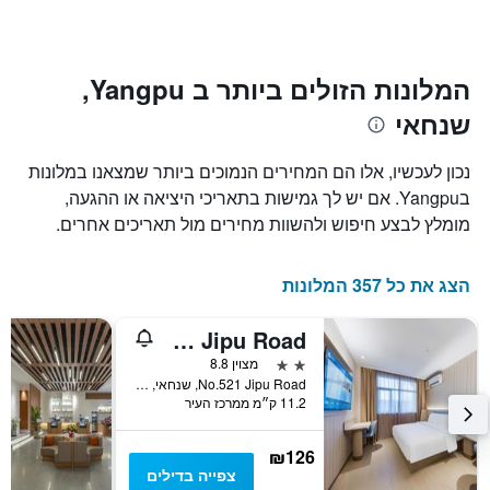
ציר
השהות
Y
התרשים
כולל1
המציגים
את
ציר
המלונות הזולים ביותר ב Yangpu,
X
המחיר
שנחאי
הממוצע
המציגים
של
את
חדר
מספר
נכון לעכשיו, אלו הם המחירים הנמוכים ביותר שמצאנו במלונות
הימים
במהלך
בYangpu. אם יש לך גמישות בתאריכי היציאה או ההגעה,
סוף
שנותרו
מומלץ לבצע חיפוש ולהשוות מחירים מול תאריכים אחרים.
עד
השבוע
זה
למועד
השהות
שנמצא
הצג את כל 357 המלונות
בימים
התרשים
כולל
האחרונים
1
Hanting Hotel Shanghai University of Finance and Economics Jipu Road
ציר
2 כוכבים
מצוין 8.8
Y
No.521 Jipu Road, שנחאי, סין
המציג
11.2 ק״מ ממרכז העיר
את
מחיר
הממוצע
₪126
של
צפייה בדילים