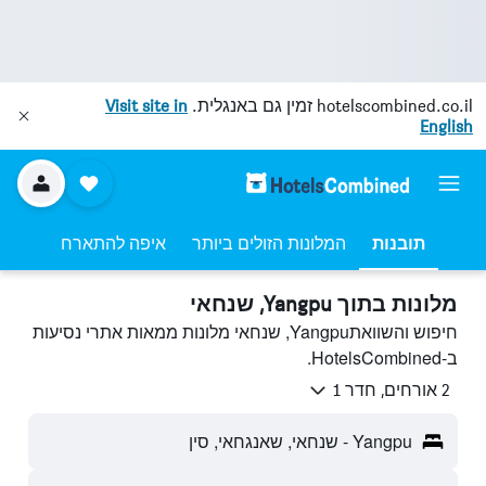
hotelscombined.co.il
זמין גם באנגלית.
Visit site in
English
תובנות
המלונות הזולים ביותר
איפה להתארח
מלונות בתוך Yangpu, שנחאי
חיפוש והשוואתYangpu, שנחאי מלונות ממאות אתרי נסיעות
ב-HotelsCombined.
2 אורחים, חדר 1
Yangpu - שנחאי, שאנגחאי, סין