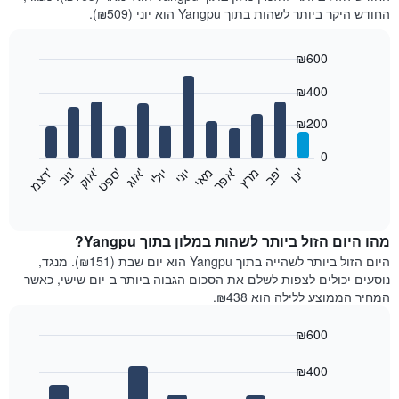
החודש היקר ביותר לשהות בתוך Yangpu הוא יוני (₪509).
₪600
Bar
Chart
₪400
graphic.
chart
with
12
₪200
bars.
0
התרשים
'
'
מרץ
'
מאי
יוני
יולי
'
'
'
'
'
י
נ
ו
פ
ב​​​​​​​
א
פ
ר
א
ו
ג
ס
פ
ט
א
ו
ק
נ
ו
ב
ד
צ
מ
הבא
End
of
מציג
interactive
את
chart
מחיר
מהו היום הזול ביותר לשהות במלון בתוך Yangpu?
הממוצע
היום הזול ביותר לשהייה בתוך Yangpu הוא יום שבת (₪151). מנגד,
של
נוסעים יכולים לצפות לשלם את הסכום הגבוה ביותר ב-יום שישי, כאשר
חדר
המחיר הממוצע ללילה הוא ₪438.
בכל
חודש
₪600
התרשים
Bar
כולל
Chart
graphic.
chart
₪400
1
with
ציר
7