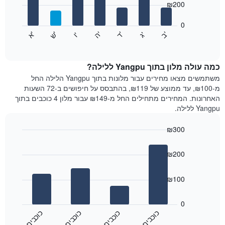
₪200
X
bars.
המציגים
חודשים.
0
התרשים
התרשים
'
'
'
'
'
'
ש
'
א
ה
ד
ב
ג
ו
הבא
End
כולל
of
מציג
interactive
1
את
chart
ציר
מחיר
כמה עולה מלון בתוך Yangpu ללילה?
Y
הממוצע
משתמשים מצאו מחירים עבור מלונות בתוך Yangpu הלילה החל
המציגים
של
מ-₪100, עד ממוצע של ₪119, בהתבסס על חיפושים ב-72 השעות
את
חדר
האחרונות. המחירים מתחילים החל מ-₪149 עבור מלון 4 כוכבים בתוך
המחיר
לכל
Yangpu ללילה.
הממוצע
יום
של
בשבוע
חדר
₪300
התרשים
Bar
כולל
Chart
graphic.
chart
1
₪200
with
ציר
4
X
bars.
₪100
המציגים
את
התרשים
ימי
הבא
0
השבוע.
מציג
כ
ם
כ
ם
כ
ם
כ
ם
התרשים
את