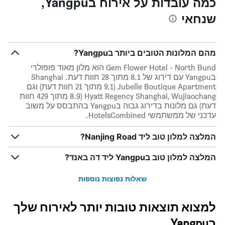
כמה עובדות על אירוח בYangpu,
שנחאי
מהם המלונות הטובים ביותר בYangpu?
Gem Flower Hotel - North Bund הוא מלון מאוד פופולרי
בYangpu עם דירוג של 8.1 מתוך 28 חוות דעת. Shanghai
Jubelle Boutique Apartment (9.1 מתוך 21 חוות דעת) וגם
Hyatt Regency Shanghai, Wujiaochang (8.9 מתוך 429 חוות
דעת) גם מלונות בדירוג גבוה בYangpu בהתבסס על משוב
עדכני של ממשתמשי HotelsCombined.
המלצה למלון טוב ליד Nanjing Road?
המלצה למלון טוב בYangpu ליד דה באנד?
שאלות נפוצות נוספות
למצוא תוצאות טובות יותר לאירוח שלך
בYangpu