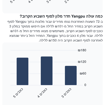
2
ו
כ
ב
י
3
ו
כ
ב
י
4
ו
כ
ב
י
5
ו
כ
ב
י
כולל
End
מחיר
1
of
הממוצע
interactive
ציר
של
chart
Y
כמה עולה Yangpu חדר מלון לסוף השבוע הקרוב?
חדר
המציג
הלילה
ב-72 השעות האחרונות נצפו מחירים עבור מלונות בתוך Yangpu לסוף
את
שנמצא
השבוע הקרוב במחיר החל מ-₪101 ללילה אם חיפוש ממוקד במלון 3
מחיר
היום
כוכבים לסוף השבוע הקרוב, משתמשים מצאו מחירים החל מ-₪101
הממוצע
בימים
ללילה. עבור מלון 4 כוכבים בתוך Yangpu, המחיר הזול ביותר שנמצא
של
האחרונים
לאחרונה לסוף השבוע הקרוב היה ₪150 ללילה.
חדר
השלושה,
מקובץ
₪180
לפי
Bar
Chart
דירוג
graphic.
chart
הכוכבים
₪120
with
התרשים
3
מציג
bars.
₪60
1
ציר
התרשים
X
הבא
0
המציג
מציג
כ
ם
כ
ם
כ
ם
קטגוריות
את
3
ו
כ
ב
י
4
ו
כ
ב
י
5
ו
כ
ב
י
מלונות
End
המחיר
of
לפי
הממוצע
interactive