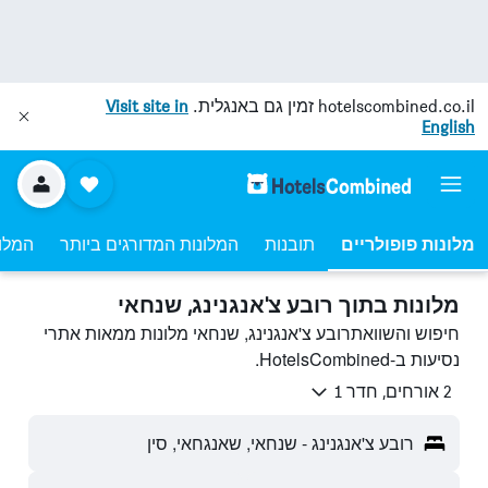
hotelscombined.co.il
זמין גם באנגלית.
Visit site in
English
מלונות פופולריים
תובנות
המלונות המדורגים ביותר
המלונ
מלונות בתוך רובע צ'אנגנינג, שנחאי
חיפוש והשוואתרובע צ'אנגנינג, שנחאי מלונות ממאות אתרי
נסיעות ב-HotelsCombined.
2 אורחים, חדר 1
רובע צ'אנגנינג - שנחאי, שאנגחאי, סין