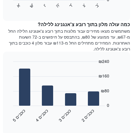
התרשים
התרשים
'
'
'
'
'
'
ש
'
א
ה
ד
ב
ג
ו
הבא
End
כולל
of
מציג
interactive
1
את
chart
ציר
מחיר
כמה עולה מלון בתוך רובע צ'אנגנינג ללילה?
Y
הממוצע
משתמשים מצאו מחירים עבור מלונות בתוך רובע צ'אנגנינג הלילה החל
המציגים
של
מ-₪67, עד ממוצע של ₪80, בהתבסס על חיפושים ב-72 השעות
את
חדר
האחרונות. המחירים מתחילים החל מ-₪113 עבור מלון 4 כוכבים בתוך
המחיר
לכל
רובע צ'אנגנינג ללילה.
הממוצע
יום
של
בשבוע
חדר
₪240
התרשים
Bar
כולל
Chart
graphic.
chart
1
₪160
with
ציר
4
X
bars.
₪80
המציגים
את
התרשים
ימי
הבא
0
השבוע.
מציג
כ
ם
כ
ם
כ
ם
כ
ם
התרשים
את
2
ו
כ
ב
י
3
ו
כ
ב
י
4
ו
כ
ב
י
5
ו
כ
ב
י
כולל
End
מחיר
1
of
הממוצע
interactive
ציר
של
chart