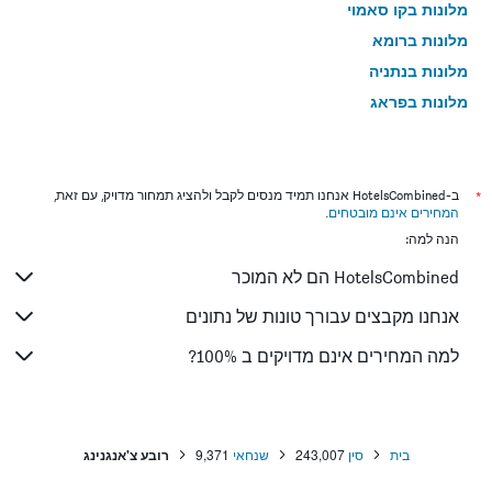
מלונות בקו סאמוי
מלונות ברומא
מלונות בנתניה
מלונות בפראג
מלונות בטבריה
מלונות בטוקיו
מלונות בניו יורק
*
ב-HotelsCombined אנחנו תמיד מנסים לקבל ולהציג תמחור מדויק, עם זאת,
המחירים אינם מובטחים
.
מלונות בבנגקוק
הנה למה:
מלונות בלונדון
HotelsCombined הם לא המוכר
מלונות בבוקרשט
מלונות בפאפוס
אנחנו מקבצים עבורך טונות של נתונים
מלונות בלימסול
למה המחירים אינם מדויקים ב 100%?
מלונות בפאטונג
מלונות בפריז
מלונות בוינה
בית
סין
243,007
שנחאי
9,371
רובע צ'אנגנינג
מלונות בטביליסי