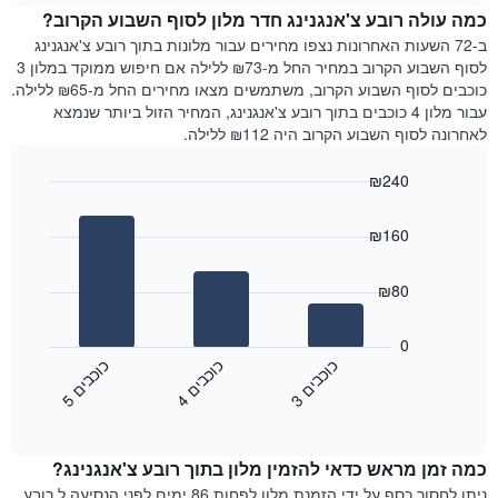
Y
כמה עולה רובע צ'אנגנינג חדר מלון לסוף השבוע הקרוב?
חדר
המציג
הלילה
ב-72 השעות האחרונות נצפו מחירים עבור מלונות בתוך רובע צ'אנגנינג
את
שנמצא
לסוף השבוע הקרוב במחיר החל מ-₪73 ללילה אם חיפוש ממוקד במלון 3
מחיר
היום
כוכבים לסוף השבוע הקרוב, משתמשים מצאו מחירים החל מ-₪65 ללילה.
הממוצע
בימים
עבור מלון 4 כוכבים בתוך רובע צ'אנגנינג, המחיר הזול ביותר שנמצא
של
האחרונים
לאחרונה לסוף השבוע הקרוב היה ₪112 ללילה.
חדר
השלושה,
מקובץ
₪240
לפי
Bar
Chart
דירוג
graphic.
chart
הכוכבים
₪160
with
התרשים
3
מציג
bars.
₪80
1
ציר
התרשים
X
הבא
0
המציג
מציג
כ
ם
כ
ם
כ
ם
קטגוריות
את
3
ו
כ
ב
י
4
ו
כ
ב
י
5
ו
כ
ב
י
מלונות
End
המחיר
of
לפי
הממוצע
interactive
מדרגות
לחדר
chart
כוכבים.
כמה זמן מראש כדאי להזמין מלון בתוך רובע צ'אנגנינג?
ללילה
התרשים
הנוכחי,
ניתן לחסוך כסף על ידי הזמנת מלון לפחות 86 ימים לפני הנסיעה ל רובע