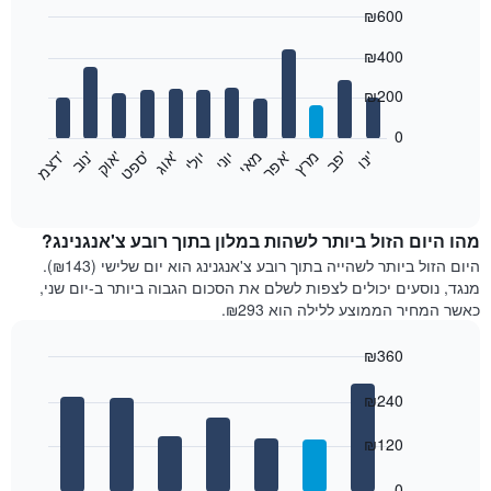
₪600
Bar
Chart
₪400
graphic.
chart
with
12
₪200
bars.
0
התרשים
'
'
מרץ
'
מאי
יוני
יולי
'
'
'
'
'
י
נ
ו
פ
ב​​​​​​​
א
פ
ר
א
ו
ג
ס
פ
ט
א
ו
ק
נ
ו
ב
ד
צ
מ
הבא
End
of
מציג
interactive
את
chart
מחיר
מהו היום הזול ביותר לשהות במלון בתוך רובע צ'אנגנינג?
הממוצע
היום הזול ביותר לשהייה בתוך רובע צ'אנגנינג הוא יום שלישי (₪143).
של
מנגד, נוסעים יכולים לצפות לשלם את הסכום הגבוה ביותר ב-יום שני,
חדר
כאשר המחיר הממוצע ללילה הוא ₪293.
בכל
חודש
₪360
התרשים
Bar
כולל
Chart
graphic.
chart
₪240
1
with
ציר
7
₪120
X
bars.
המציגים
חודשים.
0