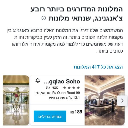
כולל1
המציגים
את
ציר
המלונות המדורגים ביותר רובע
X
המחיר
צ'אנגנינג, שנחאי מלונות
הממוצע
המציגים
של
את
חדר
מספר
המשתמשים שלנו דירגו את המלונות האלה ברובע צ'אנגנינג בין
הימים
במהלך
מקומות הלינה הטובים ביותר. זה הזמן לעיין בביקורות וחוות
סוף
שנותרו
דעת של משתמשים כדי ללמוד למה מקומות אירוח אלו דורגו
עד
השבוע
זה
למועד
כטובים ביותר.
השהות
שנמצא
בימים
התרשים
כולל
האחרונים
הצג את כל 417 המלונות
1
ציר
Mercure Shanghai Hongqiao Soho
Y
המציג
4 כוכבים
מצוין 8.7
את
99 Fu Quan Road, שנחאי, סין
13.1 ק״מ ממרכז העיר
מחיר
הממוצע
של
₪189
חדר
צפייה בדילים