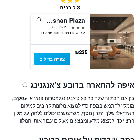
3 כוכבים
3 כוכבים
Hyatt Place Shanghai Tianshan Plaza
3 כוכבים
מצוין 8.3
#2 Tower 1 Soho Tianshan Plaza, שנחאי, סין
₪235
צפייה בדילים
איפה להתארח ברובע צ'אנגנינג
בין אם הביקור שלך ברובע צ'אנגנינגלמטרות פנאי או עסקים,
מומלץ להתמש במפה כדי למצוא מלונות קרובים למיקום
האידיאלי שלך. יתרון נוסף, משתמשים יכולים ללחוץ על מלון
הרצוי כדי למצוא מידע ומבצעים מעולים עבור אותו המלון.
כמה עובדות על אירוח ברובע