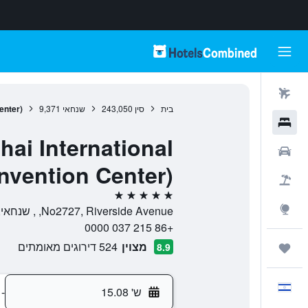
טיסות
בית
סין
243,050
שנחאי
9,371
enter)
מלונות
hai International
רכבים
nvention Center)
חבילות
5 כוכבים
Explore
No2727, Riverside Avenue, , שנחאי, שאנגחאי, סין
+86 215 037 0000
מצוין
524 דירוגים מאומתים
8.9
טיולים ונסיעות
עִבְרִית
ש' 15.08
-