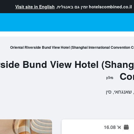
hotelscombined.co.il
זמין גם באנגלית.
Visit site in English
Oriental Riverside Bund View Hotel (Shanghai International Convention C
rside Bund View Hotel (Shang
Co
מלון
א' 16.08