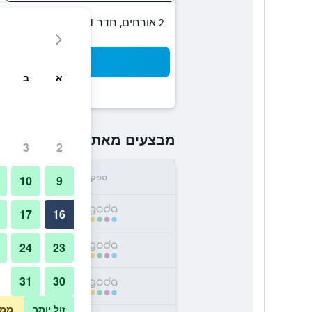
2 אורחים, חדר 1
חיפו
א
ב
₪319
מבצעים מאת
/
הזול ביותר 
3
2
ספק
סה"
10
9
9
17
16
24
23
3
31
30
7
זול יותר
ממו