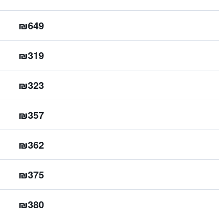
₪649
₪319
₪323
₪357
₪362
₪375
₪380