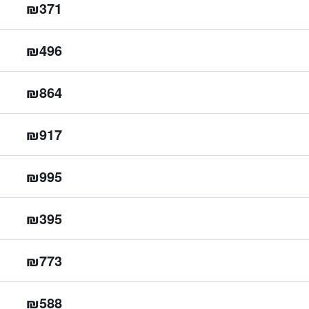
₪371
₪496
₪864
₪917
₪995
₪395
₪773
₪588