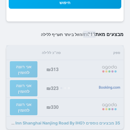
חיפוש
מבצעים מאת
₪313
/
הזול ביותר תעריף ללילה
ספק
סה"כ ללילה
אני רוצה
₪313
להזמין
אני רוצה
₪323
להזמין
אני רוצה
₪330
להזמין
35 מבצעים נוספים לHoliday Inn Shanghai Nanjing Road By IHG