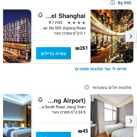
By IHG
Central Hotel Shanghai
4 כוכבים
מצוין 8.7
No 555 Jiujiang Road, שנחאי, סין
0.1 ק״מ ממרכז העיר
₪261
צפייה בדילים
תראו לי עוד מלונות סמוכים
מלונות זולים בשנחאי
Pod Inn (Shanghai Pudong Airport)
No. 10 Shuizha South Road, Jiang Town, שנחאי, סין
24.5 ק״מ ממרכז העיר
₪45