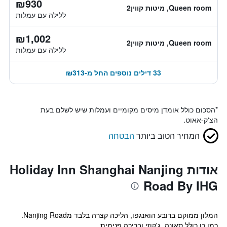
₪930
Queen room, מיטות קווין2
ללילה עם עמלות
₪1,002
Queen room, מיטות קווין2
ללילה עם עמלות
33 דילים נוספים החל מ-₪313
*
הסכום כולל אומדן מיסים מקומיים ועמלות שיש לשלם בעת
הצ'ק-אאוט.
המחיר הטוב ביותר
הבטחה
אודות Holiday Inn Shanghai Nanjing
Road By IHG
המלון ממוקם ברובע הואנגפו, הליכה קצרה בלבד מNanjing Road.
כמו כן כולל סאונה, ג'קוזי ובריכה פנימית.