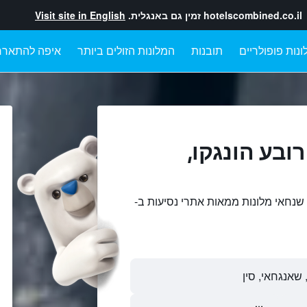
hotelscombined.co.il
זמין גם באנגלית.
Visit site in English
ונות פופולריים
תובנות
המלונות הזולים ביותר
איפה להתארח
ובע הונגקו,
 שנחאי מלונות ממאות אתרי נסיעות ב-