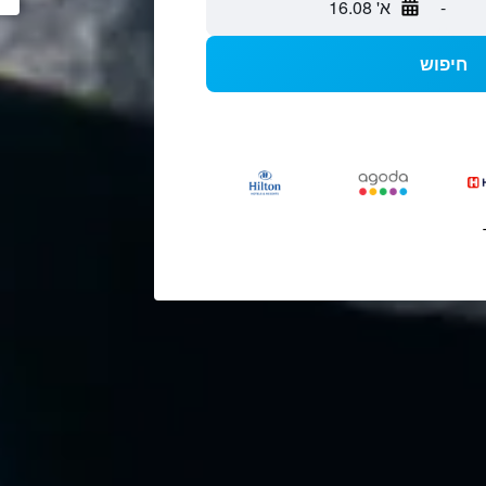
-
א' 16.08
חיפוש