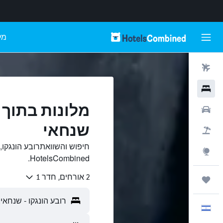
מל
טיסות
מלונות
מלונות בתוך ר
רכבים
שנחאי
חבילות
חיפוש והשוואתרובע הונגקו,
Explore
HotelsCombined.
2 אורחים, חדר 1
טיולים ונסיעות
עִבְרִית