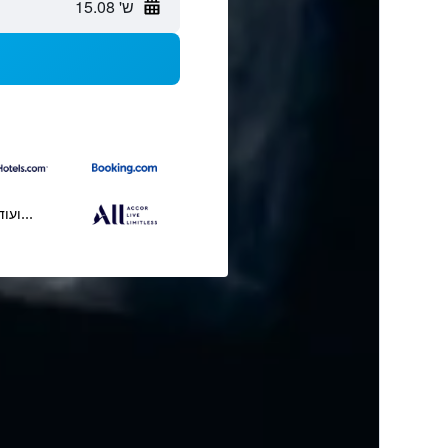
ש' 15.08
...ועוד