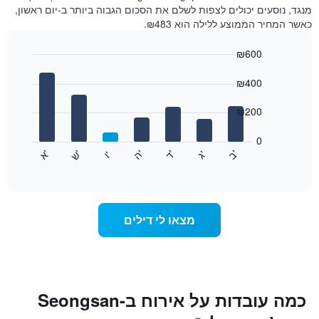
מנגד, נוסעים יכולים לצפות לשלם את הסכום הגבוה ביותר ב-יום ראשון,
כאשר המחיר הממוצע ללילה הוא ₪483.
₪600
Bar
Chart
graphic.
chart
₪400
with
7
₪200
bars.
0
התרשים
'
'
'
'
'
'
ש
'
א
ה
ד
ב
ג
ו
הבא
End
of
מציג
interactive
את
chart
מחיר
הממוצע
מצאו לי דילים
של
חדר
לכל
יום
בשבוע
התרשים
כמה עובדות על אירוח בSeongsan-
כולל