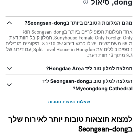
dong, סיאול
1
ציר
X
המציגים
מהם המלונות הטובים ביותר בSeongsan-dong?
את
ימי
אחד המלונות הפופולריים ביותר בSeongsan-dong הוא
השבוע.
Sunyhouse Female Only Foreign Only, המלון קיבל חוות דעת
התרשים
מ-66 משתמשים ויש לו כרגע דירוג של 8.2/10. מיקומים מובילים
כולל
נוספים כוללים את Split Level House in Hongdae, עם דירוג של
1
9.3 מתוך 13 חוות דעת.
ציר
Y
המלצה למלון טוב ליד Hongdae Area?
המציג
את
המלצה למלון טוב בSeongsan-dong ליד
מחיר
הממוצע
Myeongdong Cathedral?
של
חדר
שאלות נפוצות נוספות
למצוא תוצאות טובות יותר לאירוח שלך
בSeongsan-dong