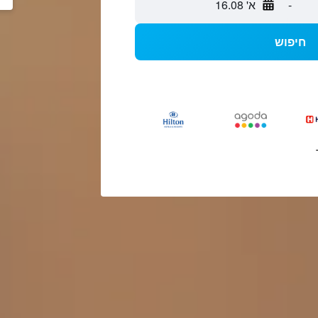
-
א' 16.08
חיפוש