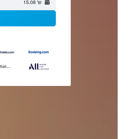
ש' 15.08
...ועוד