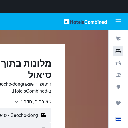
טיסות
מלונות
רכבים
סיאול
חבילות
Explore
ב-HotelsCombined.
2 אורחים, חדר 1
טיולים ונסיעות
עִבְרִית