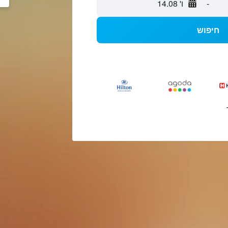
-
ו' 14.08
חיפוש