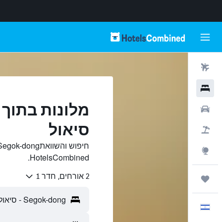
טיסות
מלונות
רכבים
סיאול
חבילות
Explore
HotelsCombined.
2 אורחים, חדר 1
טיולים ונסיעות
עִבְרִית