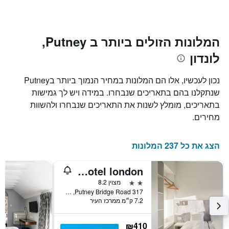
ציר
השהות
Y
התרשים
כולל1
המציגים
את
ציר
המלונות הזולים ביותר ב Putney,
X
המחיר
לונדון
הממוצע
המציגים
של
את
חדר
מספר
נכון לעכשיו, אלו הם המלונות במחיר הנמוך ביותר בPutney
הימים
במהלך
שנתקלנו בהם בתאריכים שנבחרו. במידה ויש לך גמישות
סוף
שנותרו
בתאריכים, מומלץ לשנות את התאריכים שנבחרו ולהשוות
עד
השבוע
זה
למועד
מחירים.
השהות
שנמצא
בימים
התרשים
כולל
האחרונים
הצג את כל 237 המלונות
1
ציר
mk | hotel london
Y
המציג
2 כוכבים
מצוין 8.2
את
317 Putney Bridge Road, לונדון, בריטניה
7.2 ק״מ ממרכז העיר
מחיר
הממוצע
של
₪410