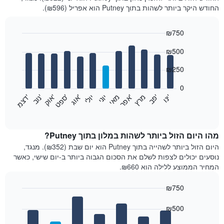
החודש היקר ביותר לשהות בתוך Putney הוא אפריל (₪596).
₪750
Bar
Chart
₪500
graphic.
chart
with
12
₪250
bars.
0
התרשים
'
'
מרץ
'
מאי
יוני
יולי
'
'
'
'
'
י
נ
ו
פ
ב​​​​​​​
א
פ
ר
א
ו
ג
ס
פ
ט
א
ו
ק
נ
ו
ב
ד
צ
מ
הבא
End
of
מציג
interactive
את
chart
מחיר
מהו היום הזול ביותר לשהות במלון בתוך Putney?
הממוצע
היום הזול ביותר לשהייה בתוך Putney הוא יום שבת (₪352). מנגד,
של
נוסעים יכולים לצפות לשלם את הסכום הגבוה ביותר ב-יום שישי, כאשר
חדר
המחיר הממוצע ללילה הוא ₪660.
בכל
חודש
₪750
התרשים
Bar
כולל
Chart
graphic.
chart
₪500
1
with
ציר
7