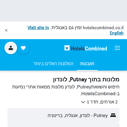
hotelscombined.co.il
זמין גם באנגלית.
Visit site in
English
תובנות
המלונות הזולים ביותר
מלונות בתוך Putney, לונדון
חיפוש והשוואתPutney, לונדון מלונות ממאות אתרי נסיעות
ב-HotelsCombined.
2 אורחים, חדר 1
Putney - לונדון, אנגליה, בריטניה