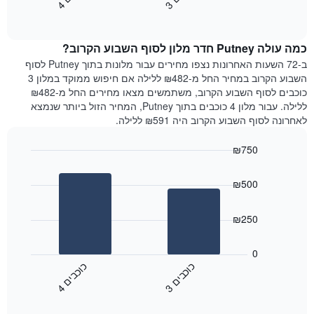
3
ו
כ
ב
י
4
ו
כ
ב
י
כולל
End
מחיר
1
of
הממוצע
interactive
ציר
של
chart
Y
כמה עולה Putney חדר מלון לסוף השבוע הקרוב?
חדר
המציג
הלילה
ב-72 השעות האחרונות נצפו מחירים עבור מלונות בתוך Putney לסוף
את
שנמצא
השבוע הקרוב במחיר החל מ-₪482 ללילה אם חיפוש ממוקד במלון 3
מחיר
היום
כוכבים לסוף השבוע הקרוב, משתמשים מצאו מחירים החל מ-₪482
הממוצע
בימים
ללילה. עבור מלון 4 כוכבים בתוך Putney, המחיר הזול ביותר שנמצא
של
האחרונים
לאחרונה לסוף השבוע הקרוב היה ₪591 ללילה.
חדר
השלושה,
מקובץ
₪750
לפי
Bar
Chart
דירוג
graphic.
chart
הכוכבים
₪500
with
התרשים
2
מציג
bars.
₪250
1
ציר
התרשים
X
הבא
0
המציג
מציג
כ
ם
כ
ם
קטגוריות
את
3
ו
כ
ב
י
4
ו
כ
ב
י
מלונות
End
המחיר
of
לפי
הממוצע
interactive