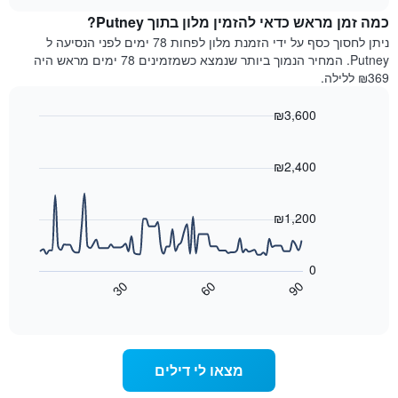
מדרגות
לחדר
chart
כוכבים.
כמה זמן מראש כדאי להזמין מלון בתוך Putney?
ללילה
התרשים
הנוכחי,
ניתן לחסוך כסף על ידי הזמנת מלון לפחות 78 ימים לפני הנסיעה ל
כולל
כפי
Putney. המחיר הנמוך ביותר שנמצא כשמזמינים 78 ימים מראש היה
1
שנמצא
₪369 ללילה.
ציר
בשלושת
Y
הימים
₪3,600
המציגים
האחרונים,
את
Line
Chart
לפי
graphic.
chart
מחיר
דירוג
with
₪2,400
החדר
כוכבים
90
הממוצע
התרשים
data
להלילה
points.
כולל1
₪1,200
שנמצא
ציר
בשלושת
X
התרשים
הימים
הבא
המציגים
0
האחרונים
מציג
קטגוריות
30
60
90
כיצד
מלונות
End
of
לפי
משתנה
interactive
דירוג
מחיר
chart
החדר
כוכבים.
ככל
התרשים
מצאו לי דילים
כולל
שמתקרב
1
מועד