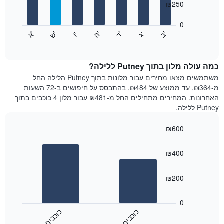
₪250
X
bars.
המציגים
חודשים.
0
התרשים
התרשים
'
'
'
'
'
'
ש
'
א
ה
ד
ב
ג
ו
הבא
End
כולל
of
מציג
interactive
1
את
chart
ציר
מחיר
כמה עולה מלון בתוך Putney ללילה?
Y
הממוצע
משתמשים מצאו מחירים עבור מלונות בתוך Putney הלילה החל
המציגים
של
מ-₪364, עד ממוצע של ₪484, בהתבסס על חיפושים ב-72 השעות
את
חדר
האחרונות. המחירים מתחילים החל מ-₪481 עבור מלון 4 כוכבים בתוך
המחיר
לכל
Putney ללילה.
הממוצע
יום
של
בשבוע
חדר
₪600
התרשים
Bar
כולל
Chart
graphic.
chart
1
₪400
with
ציר
2
X
bars.
₪200
המציגים
את
התרשים
ימי
הבא
0
השבוע.
מציג
כ
ם
כ
ם
התרשים
את