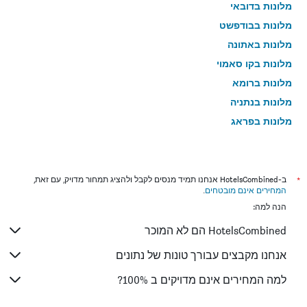
מלונות בדובאי
מלונות בבודפשט
מלונות באתונה
מלונות בקו סאמוי
מלונות ברומא
מלונות בנתניה
מלונות בפראג
מלונות בטבריה
מלונות בטוקיו
מלונות בניו יורק
*
ב-HotelsCombined אנחנו תמיד מנסים לקבל ולהציג תמחור מדויק, עם זאת,
המחירים אינם מובטחים
.
מלונות בבנגקוק
הנה למה:
מלונות בבוקרשט
HotelsCombined הם לא המוכר
מלונות בפאפוס
מלונות בלימסול
אנחנו מקבצים עבורך טונות של נתונים
מלונות בפאטונג
למה המחירים אינם מדויקים ב 100%?
מלונות בפריז