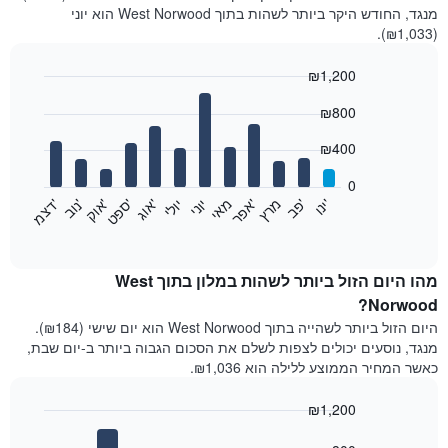
מנגד, החודש היקר ביותר לשהות בתוך West Norwood הוא יוני
(₪1,033).
₪1,200
Bar
Chart
₪800
graphic.
chart
with
12
₪400
bars.
0
התרשים
'
'
מרץ
'
מאי
יוני
יולי
'
'
'
'
'
י
נ
ו
פ
ב​​​​​​​
א
פ
ר
א
ו
ג
ס
פ
ט
א
ו
ק
נ
ו
ב
ד
צ
מ
הבא
End
of
מציג
interactive
את
chart
מחיר
מהו היום הזול ביותר לשהות במלון בתוך West
הממוצע
Norwood?
של
היום הזול ביותר לשהייה בתוך West Norwood הוא יום שישי (₪184).
חדר
מנגד, נוסעים יכולים לצפות לשלם את הסכום הגבוה ביותר ב-יום שבת,
בכל
כאשר המחיר הממוצע ללילה הוא ₪1,036.
חודש
התרשים
₪1,200
כולל
1
Bar
Chart
graphic.
chart