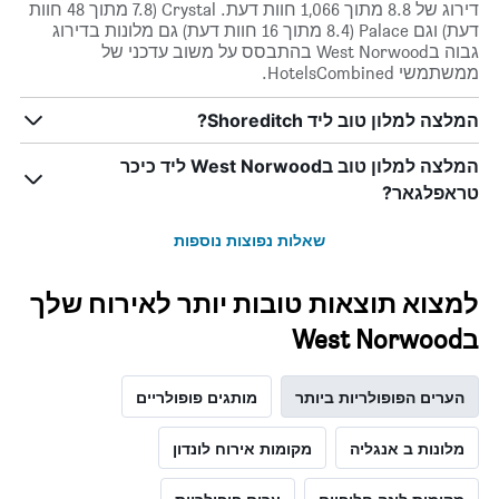
השבוע.
דירוג של 8.8 מתוך 1,066 חוות דעת. Crystal (7.8 מתוך 48 חוות
התרשים
דעת) וגם Palace (8.4 מתוך 16 חוות דעת) גם מלונות בדירוג
כולל
גבוה בWest Norwood בהתבסס על משוב עדכני של
1
ממשתמשי HotelsCombined.
ציר
Y
המלצה למלון טוב ליד Shoreditch?
המציג
את
המלצה למלון טוב בWest Norwood ליד כיכר
מחיר
הממוצע
טראפלגאר?
של
חדר
שאלות נפוצות נוספות
למצוא תוצאות טובות יותר לאירוח שלך
בWest Norwood
הערים הפופולריות ביותר
מותגים פופולריים
מלונות ב אנגליה
מקומות אירוח לונדון