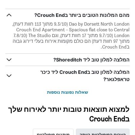
X
המציגים
מהם המלונות הטובים ביותר בCrouch End?
את
ימי
Dao by Dorsett North London (9.3/10 מתוך 113 חוות דעת),
השבוע.
Crouch End Apartment - Spacious flat close to Central
התרשים
London (9.7/10 מתוך 17 חוות דעת), וגם The Studio (7.8/10
כולל
מתוך 97 חוות דעת) הם כולם מקומות אירוח בעלי דירוג גבוה
1
בCrouch End.
ציר
Y
המלצה למלון טוב ליד Shoreditch?
המציג
את
המלצה למלון טוב בCrouch End ליד כיכר
מחיר
הממוצע
טראפלגאר?
של
חדר
שאלות נפוצות נוספות
למצוא תוצאות טובות יותר לאירוח שלך
בCrouch End
הערים הפופולריות ביותר
מותגים פופולריים