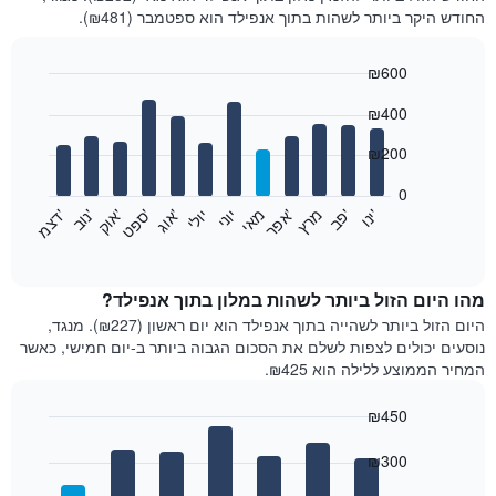
החודש היקר ביותר לשהות בתוך אנפילד הוא ספטמבר (₪481).
₪600
Bar
Chart
₪400
graphic.
chart
with
12
₪200
bars.
0
התרשים
'
'
מרץ
'
מאי
יוני
יולי
'
'
'
'
'
י
נ
ו
פ
ב​​​​​​​
א
פ
ר
א
ו
ג
ס
פ
ט
א
ו
ק
נ
ו
ב
ד
צ
מ
הבא
End
of
מציג
interactive
את
chart
מחיר
מהו היום הזול ביותר לשהות במלון בתוך אנפילד?
הממוצע
היום הזול ביותר לשהייה בתוך אנפילד הוא יום ראשון (₪227). מנגד,
של
נוסעים יכולים לצפות לשלם את הסכום הגבוה ביותר ב-יום חמישי, כאשר
חדר
המחיר הממוצע ללילה הוא ₪425.
בכל
חודש
₪450
התרשים
Bar
כולל
Chart
graphic.
chart
₪300
1
with
ציר
7