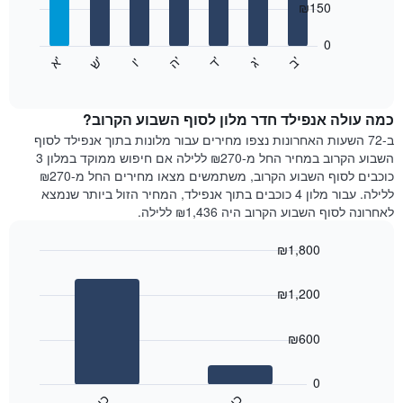
₪150
X
bars.
המציגים
חודשים.
0
התרשים
התרשים
'
'
'
'
'
'
ש
'
א
ה
ד
ב
ג
ו
הבא
End
כולל
of
מציג
interactive
1
את
chart
ציר
מחיר
כמה עולה אנפילד חדר מלון לסוף השבוע הקרוב?
Y
הממוצע
ב-72 השעות האחרונות נצפו מחירים עבור מלונות בתוך אנפילד לסוף
המציגים
של
השבוע הקרוב במחיר החל מ-₪270 ללילה אם חיפוש ממוקד במלון 3
את
חדר
כוכבים לסוף השבוע הקרוב, משתמשים מצאו מחירים החל מ-₪270
המחיר
לכל
ללילה. עבור מלון 4 כוכבים בתוך אנפילד, המחיר הזול ביותר שנמצא
הממוצע
יום
לאחרונה לסוף השבוע הקרוב היה ₪1,436 ללילה.
של
בשבוע
חדר
התרשים
₪1,800
כולל
1
Bar
Chart
graphic.
chart
ציר
₪1,200
with
X
2
המציגים
bars.
₪600
את
ימי
התרשים
השבוע.
הבא
0
התרשים
מציג