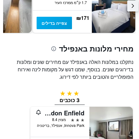
1.7 ק״מ ממרכז העיר
מחיר
הממוצע
של
₪171
חדר
צפייה בדילים
מחירי מלונות באנפילד
נתקלנו במלונות האלה באנפילד עם מחירים שונים ומלונות
בדירוגים שונים. בנוסף, שמנו דגש על מקומות לינה ואירוח
הפופולריים והטובים ביותר לפי דירוג.
3 כוכבים
3 כוכבים
Premier Inn London Enfield
3 כוכבים
מצוין 8.4
Innova Park, אנפילד, בריטניה