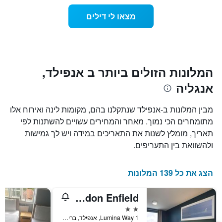
החדר
כוכבים.
ככל
התרשים
מצאו לי דילים
כולל
שמתקרב
1
מועד
ציר
השהות
Y
התרשים
כולל1
המציגים
את
ציר
המלונות הזולים ביותר ב אנפילד,
X
המחיר
אנגליה
הממוצע
המציגים
של
את
חדר
מספר
מבין המלונות ב-אנפילד שנתקלנו בהם, מקומות לינה ואירוח אלו
הימים
במהלך
מתומחרים הכי נמוך. מאחר והמחירים עשויים להשתנות לפי
סוף
שנותרו
תאריך, מומלץ לשנות את התאריכים במידה ויש לך גמישות
עד
השבוע
זה
למועד
ולהשוואת בין התעריפים.
השהות
שנמצא
בימים
התרשים
כולל
האחרונים
הצג את כל 139 המלונות
1
ציר
Travelodge London Enfield
Y
המציג
2 כוכבים
את
1 Lumina Way, אנפילד, בריטניה