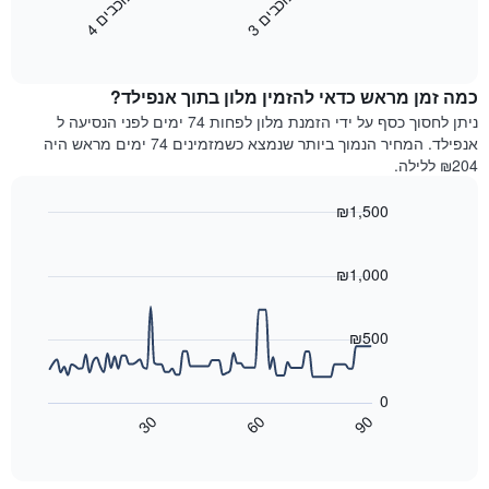
כ
ם
כ
ם
כולל
את
1
3
ו
כ
ב
י
4
ו
כ
ב
י
End
המחיר
ציר
of
הממוצע
interactive
Y
לחדר
chart
המציג
כמה זמן מראש כדאי להזמין מלון בתוך אנפילד?
ללילה
את
הנוכחי,
ניתן לחסוך כסף על ידי הזמנת מלון לפחות 74 ימים לפני הנסיעה ל
מחיר
כפי
אנפילד. המחיר הנמוך ביותר שנמצא כשמזמינים 74 ימים מראש היה
הממוצע
שנמצא
₪204 ללילה.
של
בשלושת
חדר
הימים
₪1,500
האחרונים,
Line
Chart
לפי
graphic.
chart
דירוג
with
₪1,000
כוכבים
90
התרשים
data
points.
כולל1
₪500
ציר
X
התרשים
הבא
המציגים
0
מציג
קטגוריות
30
60
90
כיצד
מלונות
End
of
לפי
משתנה
interactive
דירוג
מחיר
chart