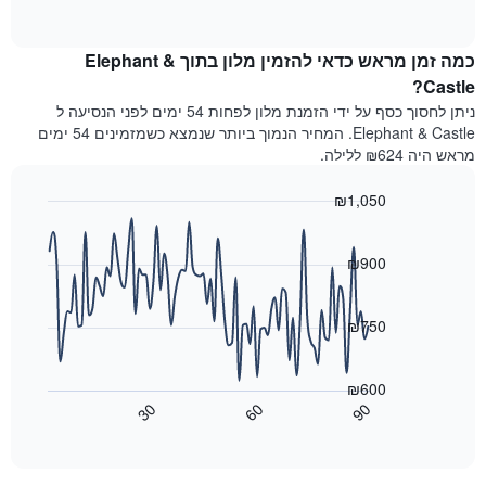
מדרגות
of
הממוצע
interactive
כוכבים.
לחדר
chart
התרשים
כמה זמן מראש כדאי להזמין מלון בתוך Elephant &
ללילה
כולל
הנוכחי,
Castle?
1
כפי
ניתן לחסוך כסף על ידי הזמנת מלון לפחות 54 ימים לפני הנסיעה ל
ציר
שנמצא
Y
Elephant & Castle. המחיר הנמוך ביותר שנמצא כשמזמינים 54 ימים
בשלושת
המציגים
מראש היה ₪624 ללילה.
הימים
את
האחרונים,
מחיר
₪1,050
לפי
החדר
דירוג
Line
Chart
הממוצע
graphic.
chart
כוכבים
להלילה
with
₪900
התרשים
שנמצא
90
כולל1
data
בשלושת
ציר
points.
הימים
₪750
X
האחרונים
המציגים
התרשים
קטגוריות
הבא
₪600
מלונות
מציג
30
60
90
לפי
כיצד
End
דירוג
of
משתנה
interactive
כוכבים.
מחיר
chart
התרשים
החדר