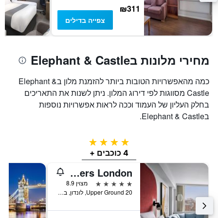
מחיר
₪311
הממוצע
של
צפייה בדילים
חדר
מחירי מלונות בElephant & Castle
כמה מהאפשרויות הטובות ביותר להזמנת מלון בElephant &
Castle מסווגות לפי דירוג המלון. ניתן לשנות את התאריכים
בחלק העליון של העמוד וככה לראות אפשרויות נוספות
בElephant & Castle.
4 כוכבים
4 כוכבים +
Sea Containers London
5 כוכבים
מצוין 8.9
20 Upper Ground, לונדון, בריטניה