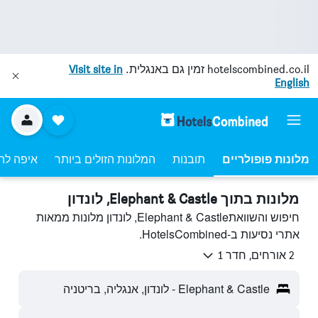
hotelscombined.co.il
זמין גם באנגלית.
Visit site in
English
מלונות פופולריים
תובנות
המלונות הזולים ביותר
איפה לה
מלונות בתוך Elephant & Castle, לונדון
חיפוש והשוואתElephant & Castle, לונדון מלונות ממאות
אתרי נסיעות ב-HotelsCombined.
2 אורחים, חדר 1
Elephant & Castle - לונדון, אנגליה, בריטניה