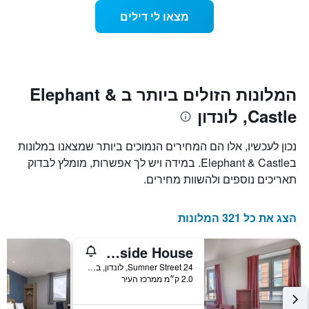
כולל
ככל
מצאו לי דילים
1
שמתקרב
ציר
מועד
Y
השהות
המציגים
התרשים
את
כולל1
המחיר
ציר
המלונות הזולים ביותר ב Elephant &
הממוצע
X
של
Castle, לונדון
המציגים
חדר
את
במהלך
מספר
נכון לעכשיו, אלו הם המחירים הנמוכים ביותר שמצאנו במלונות
סוף
הימים
בElephant & Castle. במידה ויש לך אפשרות, מומלץ לבדוק
השבוע
שנותרו
זה
תאריכים נוספים ולהשוות מחירים.
עד
שנמצא
למועד
בימים
השהות
האחרונים
הצג את כל 321 המלונות
התרשים
כולל
1
Lse Bankside House
ציר
24 Sumner Street, לונדון, בריטניה
Y
2.0 ק״מ ממרכז העיר
המציג
את