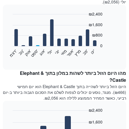
יולי (₪2,056).
₪2,400
Bar
Chart
₪1,600
graphic.
chart
with
12
₪800
bars.
0
התרשים
'
'
מרץ
'
מאי
יוני
יולי
'
'
'
'
'
י
נ
ו
פ
ב​​​​​​​
א
פ
ר
א
ו
ג
ס
פ
ט
א
ו
ק
נ
ו
ב
ד
צ
מ
הבא
End
of
מציג
interactive
את
chart
מחיר
מהו היום הזול ביותר לשהות במלון בתוך Elephant &
הממוצע
Castle?
של
היום הזול ביותר לשהייה בתוך Elephant & Castle הוא יום חמישי
חדר
(₪466). מנגד, נוסעים יכולים לצפות לשלם את הסכום הגבוה ביותר ב-יום
בכל
רביעי, כאשר המחיר הממוצע ללילה הוא ₪2,056.
חודש
התרשים
₪2,400
כולל
1
Bar
Chart
graphic.
ציר
chart
₪1,600
with
X