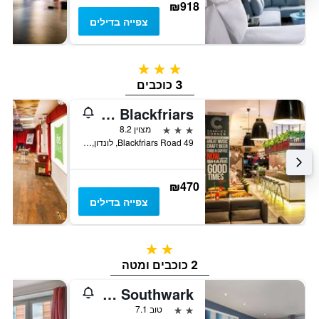
₪918
צפייה בדילים
3 כוכבים
3 כוכבים
ibis London Blackfriars
3 כוכבים
מצוין 8.2
49 Blackfriars Road, לונדון, בריטניה
₪470
צפייה בדילים
2 כוכבים
2 כוכבים ומטה
Travelodge London Southwark
2 כוכבים
טוב 7.1