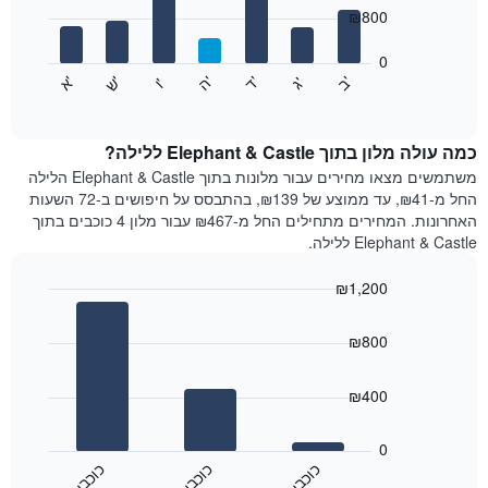
7
המציגים
₪800
bars.
חודשים.
התרשים
0
התרשים
כולל
'
'
'
'
'
'
ש
'
א
ה
ב
ד
ג
ו
הבא
End
1
of
מציג
ציר
interactive
את
chart
Y
מחיר
כמה עולה מלון בתוך Elephant & Castle ללילה?
המציגים
הממוצע
משתמשים מצאו מחירים עבור מלונות בתוך Elephant & Castle הלילה
את
של
החל מ-₪41, עד ממוצע של ₪139, בהתבסס על חיפושים ב-72 השעות
המחיר
חדר
הממוצע
האחרונות. המחירים מתחילים החל מ-₪467 עבור מלון 4 כוכבים בתוך
לכל
של
Elephant & Castle ללילה.
יום
חדר
בשבוע
₪1,200
התרשים
Bar
כולל
Chart
graphic.
chart
1
₪800
with
ציר
3
X
bars.
₪400
המציגים
את
התרשים
ימי
הבא
0
השבוע.
מציג
כ
ם
כ
ם
כ
ם
התרשים
את