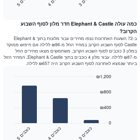
3
ו
כ
ב
י
4
ו
כ
ב
י
5
ו
כ
ב
י
כולל
End
מחיר
1
of
הממוצע
interactive
ציר
של
chart
Y
כמה עולה Elephant & Castle חדר מלון לסוף השבוע
חדר
המציג
הלילה
הקרוב?
את
שנמצא
ב-72 השעות האחרונות נצפו מחירים עבור מלונות בתוך Elephant &
מחיר
היום
Castle לסוף השבוע הקרוב במחיר החל מ-₪96 ללילה אם חיפוש ממוקד
הממוצע
בימים
במלון 3 כוכבים לסוף השבוע הקרוב, משתמשים מצאו מחירים החל
של
האחרונים
מ-₪87 ללילה. עבור מלון 4 כוכבים בתוך Elephant & Castle, המחיר הזול
חדר
השלושה,
ביותר שנמצא לאחרונה לסוף השבוע הקרוב היה ₪657 ללילה.
מקובץ
לפי
₪1,200
דירוג
הכוכבים
Bar
Chart
graphic.
chart
התרשים
₪800
with
מציג
3
1
bars.
ציר
₪400
X
התרשים
המציג
הבא
0
קטגוריות
מציג
כ
ם
כ
ם
כ
ם
מלונות
את
לפי
3
ו
כ
ב
י
4
ו
כ
ב
י
5
ו
כ
ב
י
End
המחיר