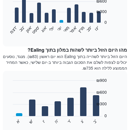
₪600
graphic.
chart
with
12
₪300
bars.
0
התרשים
'
'
מרץ
'
מאי
יוני
יולי
'
'
'
'
'
י
נ
ו
פ
ב​​​​​​​
א
פ
ר
א
ו
ג
ס
פ
ט
א
ו
ק
נ
ו
ב
ד
צ
מ
הבא
End
of
מציג
interactive
את
chart
מחיר
מהו היום הזול ביותר לשהות במלון בתוך Ealing?
הממוצע
היום הזול ביותר לשהייה בתוך Ealing הוא יום ראשון (₪83). מנגד, נוסעים
של
יכולים לצפות לשלם את הסכום הגבוה ביותר ב-יום שלישי, כאשר המחיר
חדר
הממוצע ללילה הוא ₪735.
בכל
חודש
₪900
התרשים
Bar
כולל
Chart
graphic.
chart
₪600
1
with
ציר
7
₪300
X
bars.
המציגים
חודשים.
0
התרשים
התרשים
'
'
'
'
'
'
ש
'
א
ה
ד
ב
ג
ו
הבא
End
כולל
of
מציג
interactive