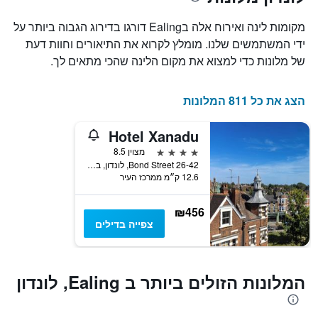
של
את
חדר
מספר
מקומות לינה ואירוח אלה בEaling דורגו בדירוג הגבוה ביותר על
הימים
במהלך
ידי המשתמשים שלנו. מומלץ לקרוא את התיאורים וחוות דעת
סוף
שנותרו
של מלונות כדי למצוא את מקום הלינה שהכי מתאים לך.
עד
השבוע
זה
למועד
השהות
שנמצא
הצג את כל 811 המלונות
בימים
התרשים
כולל
האחרונים
1
Hotel Xanadu
ציר
4 כוכבים
מצוין 8.5
Y
26-42 Bond Street, לונדון, בריטניה
המציג
12.6 ק״מ ממרכז העיר
את
מחיר
הממוצע
₪456
של
צפייה בדילים
חדר
המלונות הזולים ביותר ב Ealing, לונדון