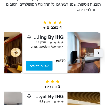
תובנות נוספות, שמנו דגש גם על המלונות הפופולריים והטובים
ביותר לפי דירוג.
4 כוכבים
4 כוכבים +
Crowne Plaza London - Ealing By IHG
4 כוכבים
מצוין 8.0
Western Avenue, 4, לונדון, בריטניה
₪379
צפייה בדילים
3 כוכבים
3 כוכבים
Holiday Inn Express London - Park Royal By IHG
3 כוכבים
מצוין 8.1