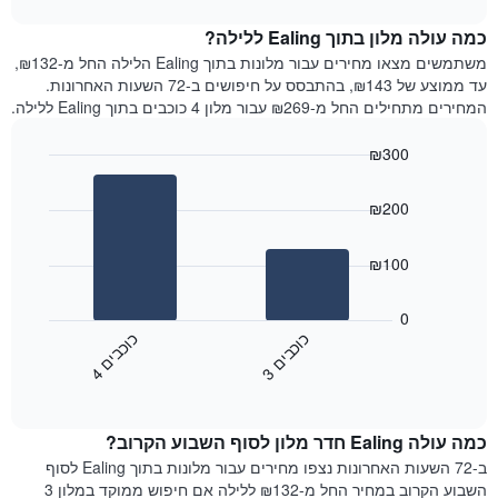
1
את
chart
ציר
מחיר
כמה עולה מלון בתוך Ealing ללילה?
Y
הממוצע
משתמשים מצאו מחירים עבור מלונות בתוך Ealing הלילה החל מ-₪132,
המציגים
של
עד ממוצע של ₪143, בהתבסס על חיפושים ב-72 השעות האחרונות.
את
חדר
המחירים מתחילים החל מ-₪269 עבור מלון 4 כוכבים בתוך Ealing ללילה.
המחיר
לכל
הממוצע
יום
₪300
של
בשבוע
חדר
Bar
התרשים
Chart
graphic.
chart
כולל
₪200
with
1
2
ציר
bars.
₪100
X
המציגים
התרשים
את
הבא
0
ימי
מציג
כ
ם
כ
ם
השבוע.
את
3
ו
כ
ב
י
4
ו
כ
ב
י
התרשים
End
מחיר
of
כולל
הממוצע
interactive
1
של
chart
ציר
כמה עולה Ealing חדר מלון לסוף השבוע הקרוב?
חדר
Y
הלילה
ב-72 השעות האחרונות נצפו מחירים עבור מלונות בתוך Ealing לסוף
המציג
שנמצא
השבוע הקרוב במחיר החל מ-₪132 ללילה אם חיפוש ממוקד במלון 3