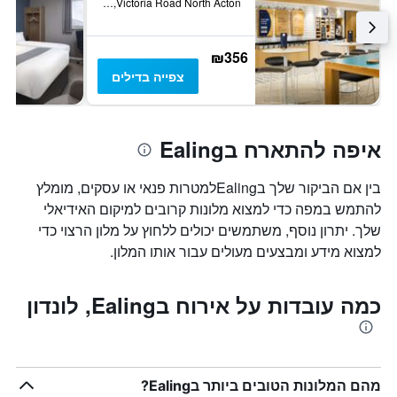
Victoria Road North Acton, לונדון, בריטניה
₪356
צפייה בדילים
איפה להתארח בEaling
בין אם הביקור שלך בEalingלמטרות פנאי או עסקים, מומלץ
להתמש במפה כדי למצוא מלונות קרובים למיקום האידיאלי
שלך. יתרון נוסף, משתמשים יכולים ללחוץ על מלון הרצוי כדי
למצוא מידע ומבצעים מעולים עבור אותו המלון.
כמה עובדות על אירוח בEaling, לונדון
מהם המלונות הטובים ביותר בEaling?