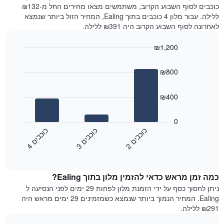
את
היום
כוכבים לסוף השבוע הקרוב, משתמשים מצאו מחירים החל מ-₪132
מחיר
בימים
ללילה. עבור מלון 4 כוכבים בתוך Ealing, המחיר הזול ביותר שנמצא
הממוצע
האחרונים
לאחרונה לסוף השבוע הקרוב היה ₪391 ללילה.
של
השלושה,
חדר
מקובץ
₪1,200
לפי
Bar
Chart
דירוג
graphic.
chart
הכוכבים
₪800
with
התרשים
3
מציג
bars.
₪400
1
ציר
התרשים
X
הבא
0
המציג
מציג
כ
ם
כ
ם
כ
ם
קטגוריות
את
2
ו
כ
ב
י
3
ו
כ
ב
י
4
ו
כ
ב
י
מלונות
End
המחיר
of
לפי
הממוצע
interactive
מדרגות
לחדר
chart
כוכבים.
כמה זמן מראש כדאי להזמין מלון בתוך Ealing?
ללילה
התרשים
הנוכחי,
ניתן לחסוך כסף על ידי הזמנת מלון לפחות 29 ימים לפני הנסיעה ל
כולל
כפי
Ealing. המחיר הנמוך ביותר שנמצא כשמזמינים 29 ימים מראש היה
1
שנמצא
₪291 ללילה.
ציר
בשלושת
Y