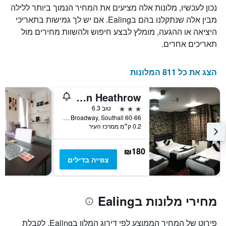
נכון לעכשיו, מלונות אלה מציעים את המחיר הנמוך ביותר ללילה
מבין אלה שנתקלנו בהם בEaling. אם יש לך גמישות בתאריכי
היציאה או ההגעה, מומלץ לבצע חיפוש ולהשוות מחירים מול
תאריכים אחרים.
הצג את כל 811 המלונות
Pacific Inn London Heathrow
3 כוכבים
טוב 6.3
60-66 The Broadway, Southall, בריטניה
0.2 ק״מ ממרכז העיר
₪180
צפייה בדילים
מחירי מלונות בEaling
פירוט של המחיר הממוצע לפי דירוג המלון בEaling. לקבלת