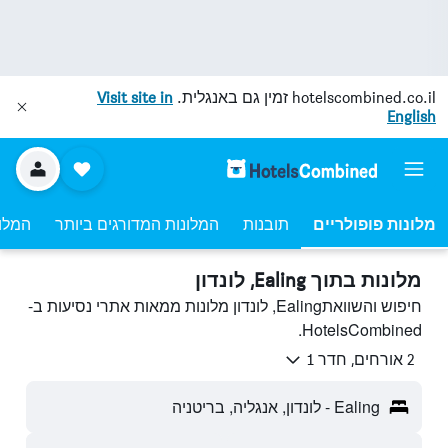
hotelscombined.co.il
זמין גם באנגלית.
Visit site in
English
מלונות פופולריים
תובנות
המלונות המדורגים ביותר
המלונ
מלונות בתוך Ealing, לונדון
חיפוש והשוואתEaling, לונדון מלונות ממאות אתרי נסיעות ב-
HotelsCombined.
2 אורחים, חדר 1
Ealing - לונדון, אנגליה, בריטניה