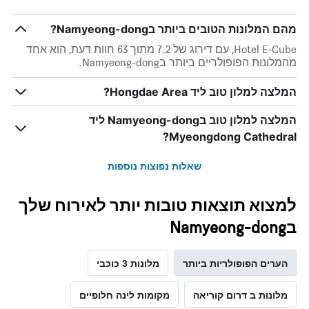
ציר
Y
המציג
מהם המלונות הטובים ביותר בNamyeong-dong?
את
Hotel E-Cube, עם דירוג של 7.2 מתוך 63 חוות דעת, הוא אחד
מחיר
מהמלונות הפופולריים ביותר בNamyeong-dong.
הממוצע
של
המלצה למלון טוב ליד Hongdae Area?
חדר
המלצה למלון טוב בNamyeong-dong ליד
Myeongdong Cathedral?
שאלות נפוצות נוספות
למצוא תוצאות טובות יותר לאירוח שלך
בNamyeong-dong
הערים הפופולריות ביותר
מלונות 3 כוכבי
מלונות ב דרום קוריאה
מקומות לינה חלופיים