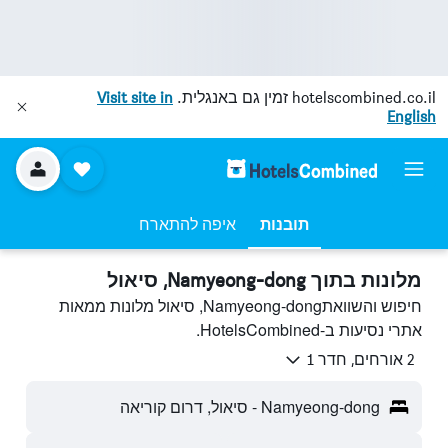
hotelscombined.co.il
זמין גם באנגלית.
Visit site in
English
תובנות
איפה להתארח
מלונות בתוך Namyeong-dong, סיאול
חיפוש והשוואתNamyeong-dong, סיאול מלונות ממאות
אתרי נסיעות ב-HotelsCombined.
2 אורחים, חדר 1
Namyeong-dong - סיאול, דרום קוריאה