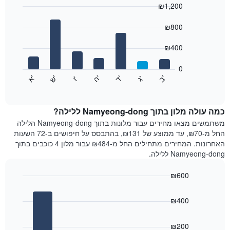
₪1,200
כולל
1
Bar
Chart
graphic.
ציר
chart
₪800
with
X
7
המציגים
₪400
bars.
חודשים.
התרשים
0
התרשים
כולל
'
'
'
'
'
'
ש
'
א
ה
ב
ד
ג
ו
הבא
End
1
of
מציג
ציר
interactive
את
chart
Y
מחיר
כמה עולה מלון בתוך Namyeong-dong ללילה?
המציגים
הממוצע
משתמשים מצאו מחירים עבור מלונות בתוך Namyeong-dong הלילה
את
של
החל מ-₪70, עד ממוצע של ₪131, בהתבסס על חיפושים ב-72 השעות
המחיר
חדר
הממוצע
האחרונות. המחירים מתחילים החל מ-₪484 עבור מלון 4 כוכבים בתוך
לכל
של
Namyeong-dong ללילה.
יום
חדר
בשבוע
₪600
התרשים
Bar
כולל
Chart
graphic.
chart
1
₪400
with
ציר
4
X
bars.
₪200
המציגים