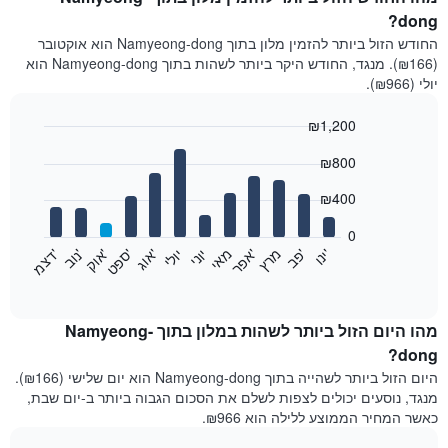
dong?
החודש הזול ביותר להזמין מלון בתוך Namyeong-dong הוא אוקטובר
(₪166). מנגד, החודש היקר ביותר לשהות בתוך Namyeong-dong הוא
יולי (₪966).
₪1,200
Bar
Chart
₪800
graphic.
chart
with
12
₪400
bars.
0
התרשים
'
'
מרץ
'
מאי
יוני
יולי
'
'
'
'
'
י
נ
ו
פ
ב​​​​​​​
א
פ
ר
א
ו
ג
ס
פ
ט
א
ו
ק
נ
ו
ב
ד
צ
מ
הבא
End
of
מציג
interactive
את
chart
מחיר
מהו היום הזול ביותר לשהות במלון בתוך Namyeong-
הממוצע
dong?
של
היום הזול ביותר לשהייה בתוך Namyeong-dong הוא יום שלישי (₪166).
חדר
מנגד, נוסעים יכולים לצפות לשלם את הסכום הגבוה ביותר ב-יום שבת,
בכל
כאשר המחיר הממוצע ללילה הוא ₪966.
חודש
התרשים