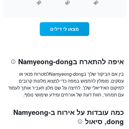
30
60
90
לפי
כיצד
End
דירוג
of
משתנה
interactive
כוכבים.
מחיר
chart
התרשים
החדר
כולל
ככל
מצאו לי דילים
1
שמתקרב
ציר
מועד
Y
השהות
המציגים
התרשים
את
כולל1
המחיר
ציר
איפה להתארח בNamyeong-dong
הממוצע
X
של
המציגים
חדר
בין אם הביקור שלך בNamyeong-dongלמטרות פנאי או
את
במהלך
מספר
עסקים, מומלץ להתמש במפה כדי למצוא מלונות קרובים
סוף
הימים
למיקום האידיאלי שלך. לחיצה על שם מלון תעביר אותך לעמוד
השבוע
שנותרו
עם תמחור, חוות דעת של אורחים ומידע שימושי נוסף.
זה
עד
שנמצא
למועד
בימים
השהות
כמה עובדות על אירוח בNamyeong-
האחרונים
התרשים
כולל
dong, סיאול
1