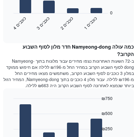
את
התרשים
ימי
הבא
0
השבוע.
מציג
כ
ם
כ
ם
כ
ם
כ
ם
התרשים
את
1
ו
כ
ב
י
2
ו
כ
ב
י
3
ו
כ
ב
י
4
ו
כ
ב
י
כולל
End
מחיר
1
of
הממוצע
interactive
ציר
של
chart
Y
כמה עולה Namyeong-dong חדר מלון לסוף השבוע
חדר
המציג
הלילה
הקרוב?
את
שנמצא
ב-72 השעות האחרונות נצפו מחירים עבור מלונות בתוך Namyeong-
מחיר
היום
dong לסוף השבוע הקרוב במחיר החל מ-₪196 ללילה אם חיפוש ממוקד
הממוצע
בימים
במלון 3 כוכבים לסוף השבוע הקרוב, משתמשים מצאו מחירים החל
של
האחרונים
מ-₪196 ללילה. עבור מלון 4 כוכבים בתוך Namyeong-dong, המחיר הזול
חדר
השלושה,
ביותר שנמצא לאחרונה לסוף השבוע הקרוב היה ₪663 ללילה.
מקובץ
לפי
₪750
דירוג
הכוכבים
Bar
Chart
graphic.
chart
התרשים
₪500
with
מציג
4
1
bars.
ציר
₪250
X
התרשים