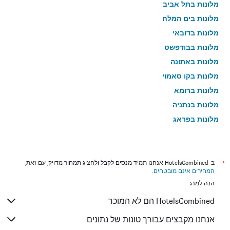
מלונות בתל אביב
מלונות בים המלח
מלונות בדובאי
מלונות בבודפשט
מלונות באתונה
מלונות בקו סאמוי
מלונות ברומא
מלונות בנתניה
מלונות בפראג
מלונות בטבריה
מלונות בטוקיו
מלונות בניו יורק
*
ב-HotelsCombined אנחנו תמיד מנסים לקבל ולהציג תמחור מדויק, עם זאת,
המחירים אינם מובטחים
.
מלונות בבנגקוק
הנה למה:
מלונות בלונדון
HotelsCombined הם לא המוכר
מלונות בבוקרשט
מלונות בפאפוס
אנחנו מקבצים עבורך טונות של נתונים