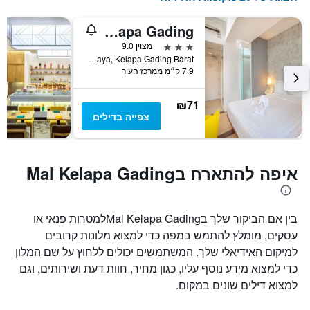
1o1 Urban Jakarta Kelapa Gading
3 כוכבים
מצוין 9.0
Jl. Boulevard Bukit Gading Raya, Kelapa Gading Barat, ג'קרטה, אינדונזיה
7.9 ק״מ ממרכז העיר
₪71
צפייה בדילים
איפה להתארח בMal Kelapa Gading
בין אם הביקור שלך בMal Kelapa Gadingלמטרות פנאי או
עסקים, מומלץ להתמש במפה כדי למצוא מלונות קרובים
למיקום האידיאלי שלך. המשתמשים יכולים ללחוץ על שם המלון
כדי למצוא מידע נוסף עליו, כגון מחיר, חוות דעת ושירותים, וגם
למצוא דילים שונים במקום.