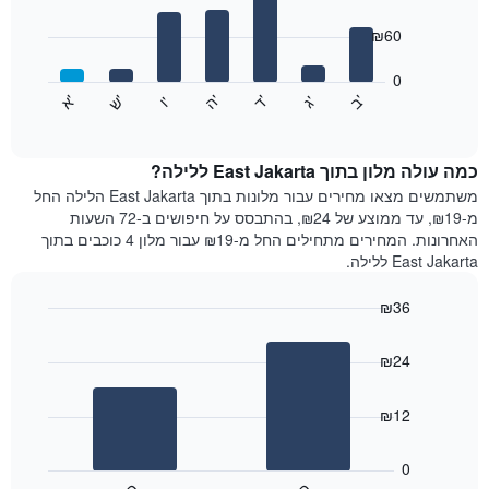
with
ציר
7
₪60
X
bars.
המציגים
חודשים.
0
התרשים
התרשים
'
'
'
'
'
'
ש
'
א
ה
ד
ב
ג
ו
הבא
End
כולל
of
מציג
interactive
1
את
chart
ציר
מחיר
כמה עולה מלון בתוך East Jakarta ללילה?
Y
הממוצע
משתמשים מצאו מחירים עבור מלונות בתוך East Jakarta הלילה החל
המציגים
של
מ-₪19, עד ממוצע של ₪24, בהתבסס על חיפושים ב-72 השעות
את
חדר
האחרונות. המחירים מתחילים החל מ-₪19 עבור מלון 4 כוכבים בתוך
המחיר
לכל
East Jakarta ללילה.
הממוצע
יום
של
בשבוע
חדר
₪36
התרשים
Bar
כולל
Chart
graphic.
chart
1
₪24
with
ציר
2
X
bars.
₪12
המציגים
את
התרשים
ימי
הבא
0
השבוע.
מציג