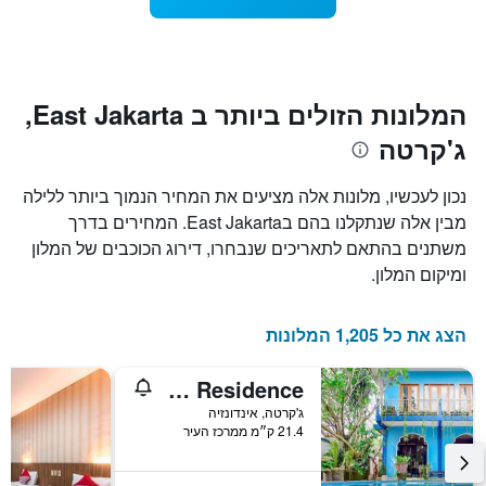
1
מועד
ציר
השהות
Y
התרשים
כולל1
המציגים
את
ציר
המלונות הזולים ביותר ב East Jakarta,
X
המחיר
ג'קרטה
הממוצע
המציגים
של
את
חדר
מספר
נכון לעכשיו, מלונות אלה מציעים את המחיר הנמוך ביותר ללילה
הימים
במהלך
מבין אלה שנתקלנו בהם בEast Jakarta. המחירים בדרך
סוף
שנותרו
משתנים בהתאם לתאריכים שנבחרו, דירוג הכוכבים של המלון
עד
השבוע
זה
למועד
ומיקום המלון.
השהות
שנמצא
בימים
התרשים
כולל
האחרונים
הצג את כל 1,205 המלונות
1
ציר
Namora Residence
Y
המציג
ג'קרטה, אינדונזיה
21.4 ק״מ ממרכז העיר
את
מחיר
הממוצע