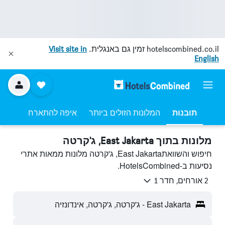
hotelscombined.co.il
זמין גם באנגלית.
Visit site in
English
תובנות
המלונות הזולים ביותר
איפה להתארח
מלונות בתוך East Jakarta, ג'קרטה
חיפוש והשוואתEast Jakarta, ג'קרטה מלונות ממאות אתרי
נסיעות ב-HotelsCombined.
2 אורחים, חדר 1
East Jakarta - ג'קרטה, ג'קרטה, אינדונזיה