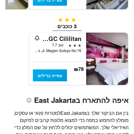
3 כוכבים
3 כוכבים
favehotel PGC Cililitan
3 כוכבים
טוב 7.7
Jl. Mayjen Sutoyo No.76, ג'קרטה, אינדונזיה
₪78
צפייה בדילים
איפה להתארח בEast Jakarta
בין אם הביקור שלך בEast Jakartaלמטרות פנאי או עסקים,
מומלץ להתמש במפה כדי למצוא מלונות קרובים למיקום
האידיאלי שלך. המשתמשים יכולים ללחוץ על שם המלון כדי