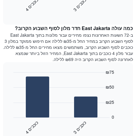
כ
ם
כ
ם
התרשים
את
3
ו
כ
ב
י
4
ו
כ
ב
י
כולל
End
מחיר
1
of
הממוצע
interactive
ציר
של
chart
Y
כמה עולה East Jakarta חדר מלון לסוף השבוע הקרוב?
חדר
המציג
הלילה
ב-72 השעות האחרונות נצפו מחירים עבור מלונות בתוך East Jakarta
את
שנמצא
לסוף השבוע הקרוב במחיר החל מ-₪35 ללילה אם חיפוש ממוקד במלון 3
מחיר
היום
כוכבים לסוף השבוע הקרוב, משתמשים מצאו מחירים החל מ-₪35 ללילה.
הממוצע
בימים
עבור מלון 4 כוכבים בתוך East Jakarta, המחיר הזול ביותר שנמצא
של
האחרונים
לאחרונה לסוף השבוע הקרוב היה ₪69 ללילה.
חדר
השלושה,
מקובץ
₪75
לפי
Bar
Chart
דירוג
graphic.
chart
הכוכבים
₪50
with
התרשים
2
מציג
bars.
₪25
1
ציר
התרשים
X
הבא
0
המציג
מציג
כ
ם
כ
ם
קטגוריות
את
3
ו
כ
ב
י
4
ו
כ
ב
י
מלונות
End
המחיר