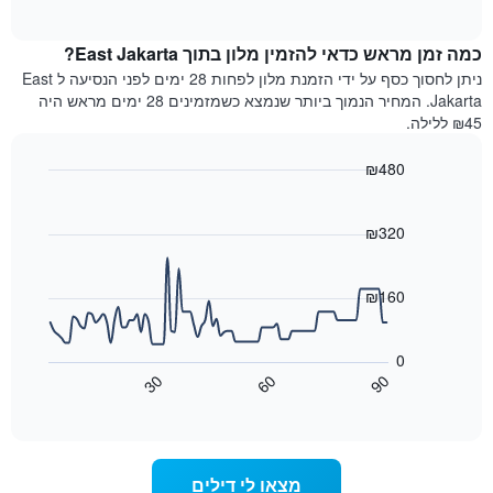
of
לפי
הממוצע
interactive
מדרגות
לחדר
chart
כוכבים.
כמה זמן מראש כדאי להזמין מלון בתוך East Jakarta?
ללילה
התרשים
הנוכחי,
ניתן לחסוך כסף על ידי הזמנת מלון לפחות 28 ימים לפני הנסיעה ל East
כולל
כפי
Jakarta. המחיר הנמוך ביותר שנמצא כשמזמינים 28 ימים מראש היה
1
שנמצא
₪45 ללילה.
ציר
בשלושת
Y
הימים
₪480
המציגים
האחרונים,
את
Line
Chart
לפי
graphic.
chart
מחיר
דירוג
with
₪320
החדר
כוכבים
90
הממוצע
התרשים
data
להלילה
points.
כולל1
₪160
שנמצא
ציר
בשלושת
X
התרשים
הימים
הבא
המציגים
0
האחרונים
מציג
קטגוריות
30
60
90
כיצד
מלונות
End
of
לפי
משתנה
interactive
דירוג
מחיר
chart
החדר
כוכבים.
ככל
התרשים
מצאו לי דילים
כולל
שמתקרב