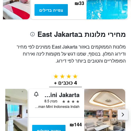
של
₪33
חדר
צפייה בדילים
מחירי מלונות בEast Jakarta
מלונות הממוקמים באזור East Jakarta ממוינים לפי מחיר
ודירוג המלון. בנוסף, שמנו דגש על מקומות לינה ואירוח
הפופולריים והטובים ביותר לפי דירוג.
4 כוכבים
4 כוכבים +
Oakwood Hotel & Apartments Taman Mini Jakarta
4 כוכבים
מצוין 8.5
Jalan Pintu 1, Taman Mini Indonesia Indah, ג'קרטה, אינדונזיה
₪144
צפייה בדילים