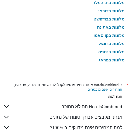
מלונות בים המלח
מלונות בדובאי
מלונות בבודפשט
מלונות באתונה
מלונות בקו סאמוי
מלונות ברומא
מלונות בנתניה
מלונות בפראג
מלונות בטבריה
מלונות בטוקיו
מלונות בניו יורק
*
ב-HotelsCombined אנחנו תמיד מנסים לקבל ולהציג תמחור מדויק, עם זאת,
המחירים אינם מובטחים
.
מלונות בבנגקוק
הנה למה:
מלונות בלונדון
HotelsCombined הם לא המוכר
מלונות בבוקרשט
מלונות בפאפוס
אנחנו מקבצים עבורך טונות של נתונים
מלונות בלימסול
למה המחירים אינם מדויקים ב 100%?