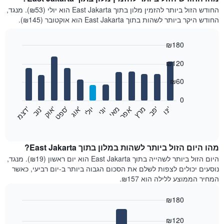
החודש הזול ביותר להזמין מלון בתוך East Jakarta הוא יולי (₪53). מנגד,
החודש היקר ביותר לשהות בתוך East Jakarta הוא אוקטובר (₪145).
₪180
Bar
Chart
₪120
graphic.
chart
with
12
₪60
bars.
0
התרשים
'
'
מרץ
'
מאי
יוני
יולי
'
'
'
'
'
י
נ
ו
פ
ב​​​​​​​
א
פ
ר
א
ו
ג
ס
פ
ט
א
ו
ק
נ
ו
ב
ד
צ
מ
הבא
End
of
מציג
interactive
את
chart
מחיר
מהו היום הזול ביותר לשהות במלון בתוך East Jakarta?
הממוצע
היום הזול ביותר לשהייה בתוך East Jakarta הוא יום ראשון (₪19). מנגד,
של
נוסעים יכולים לצפות לשלם את הסכום הגבוה ביותר ב-יום רביעי, כאשר
חדר
המחיר הממוצע ללילה הוא ₪157.
בכל
חודש
₪180
התרשים
Bar
כולל
Chart
graphic.
chart
₪120
1