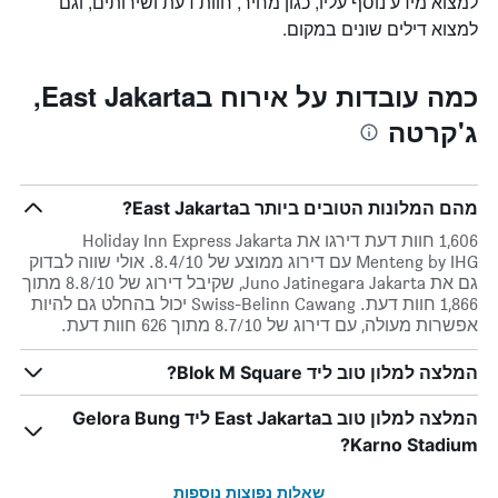
למצוא מידע נוסף עליו, כגון מחיר, חוות דעת ושירותים, וגם
למצוא דילים שונים במקום.
כמה עובדות על אירוח בEast Jakarta,
ג'קרטה
מהם המלונות הטובים ביותר בEast Jakarta?
1,606 חוות דעת דירגו את Holiday Inn Express Jakarta
Menteng by IHG עם דירוג ממוצע של 8.4/10. אולי שווה לבדוק
גם את Juno Jatinegara Jakarta, שקיבל דירוג של 8.8/10 מתוך
1,866 חוות דעת. Swiss-Belinn Cawang יכול בהחלט גם להיות
אפשרות מעולה, עם דירוג של 8.7/10 מתוך 626 חוות דעת.
המלצה למלון טוב ליד Blok M Square?
המלצה למלון טוב בEast Jakarta ליד Gelora Bung
Karno Stadium?
שאלות נפוצות נוספות