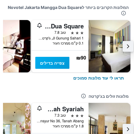
המלונות הקרובים ביותר לNovotel Jakarta Mangga Dua Square
Ibis Styles Jakarta Mangga Dua Square
3 כוכבים
טוב 7.8
Jl Gunung Sahari 1, ג'קרטה, אינדונזיה
0.1 ק״מ ממרכז העיר
₪90
צפייה בדילים
תראו לי עוד מלונות סמוכים
מלונות זולים בג'קרטה
Hotel Nusantara Indah Syariah
3 כוכבים
טוב 7.3
Jl. K.H. Mas Mansyur No 36, Tanah Abang, ג'קרטה, אינדונזיה
1.8 ק״מ ממרכז העיר