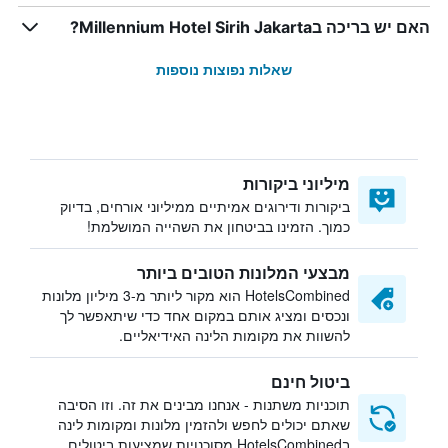
האם יש בריכה בMillennium Hotel Sirih Jakarta?
שאלות נפוצות נוספות
מיליוני ביקורות
ביקורות ודירוגים אמיתיים ממיליוני אורחים, בדיוק
כמוך. הזמינו בביטחון את השהייה המושלמת!
מבצעי המלונות הטובים ביותר
HotelsCombined הוא מקור ליותר מ-3 מיליון מלונות
ונכסים ומציג אותם במקום אחד כדי שיתאפשר לך
להשוות את מקומות הלינה האידיאליים.
ביטול חינם
תוכניות משתנות - אנחנו מבינים את זה. וזו הסיבה
שאתם יכולים לחפש ולהזמין מלונות ומקומות לינה
בHotelsCombined מסוכנויות שמציעות ביטולים