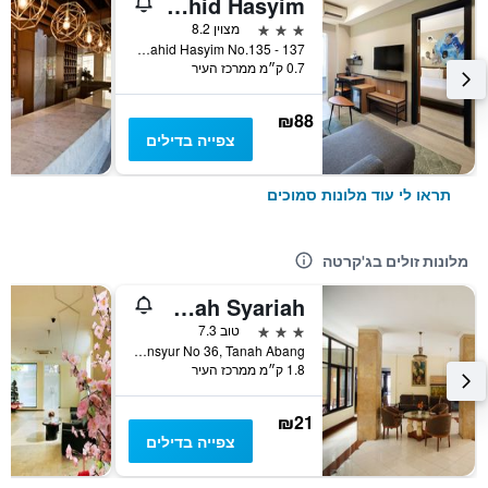
Swiss-Belinn Wahid Hasyim
3 כוכבים
מצוין 8.2
Jl. KH. Wahid Hasyim No.135 - 137, ג'קרטה, אינדונזיה
0.7 ק״מ ממרכז העיר
₪88
צפייה בדילים
תראו לי עוד מלונות סמוכים
מלונות זולים בג'קרטה
Hotel Nusantara Indah Syariah
3 כוכבים
טוב 7.3
Jl. K.H. Mas Mansyur No 36, Tanah Abang, ג'קרטה, אינדונזיה
1.8 ק״מ ממרכז העיר
₪21
צפייה בדילים