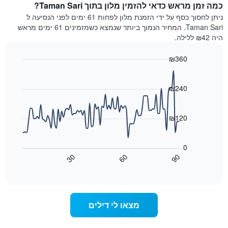
כוכבים.
כמה זמן מראש כדאי להזמין מלון בתוך Taman Sari?
ללילה
התרשים
הנוכחי,
ניתן לחסוך כסף על ידי הזמנת מלון לפחות 61 ימים לפני הנסיעה ל
כולל
כפי
Taman Sari. המחיר הנמוך ביותר שנמצא כשמזמינים 61 ימים מראש
1
שנמצא
היה ₪42 ללילה.
ציר
בשלושת
Y
הימים
₪360
המציגים
האחרונים,
את
Line
Chart
לפי
graphic.
chart
מחיר
דירוג
with
₪240
החדר
כוכבים
90
הממוצע
התרשים
data
להלילה
points.
כולל1
₪120
שנמצא
ציר
בשלושת
X
התרשים
הימים
הבא
המציגים
0
האחרונים
מציג
קטגוריות
30
60
90
כיצד
מלונות
End
of
לפי
משתנה
interactive
דירוג
מחיר
chart
החדר
כוכבים.
ככל
התרשים
מצאו לי דילים
כולל
שמתקרב
1
מועד
ציר
השהות