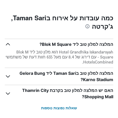
Y
התרשים
כולל1
המציגים
את
ציר
כמה עובדות על אירוח בTaman Sari,
X
המחיר
ג'קרטה
הממוצע
המציגים
של
את
חדר
מספר
הימים
במהלך
המלצה למלון טוב ליד Blok M Square?
סוף
שנותרו
עד
השבוע
Hotel Grandhika Iskandarsyah הוא מלון טוב ליד Blok M
זה
למועד
Square - עם דירוג של 8.4 עם מעל 635 חוות דעת של משתמשי
השהות
שנמצא
HotelsCombined.
בימים
התרשים
כולל
האחרונים
המלצה למלון טוב בTaman Sari ליד Gelora Bung
1
Karno Stadium?
ציר
Y
המציג
האם יש המלצה למלון טוב בקרבת Thamrin City
את
Shopping Mall?
מחיר
הממוצע
שאלות נפוצות נוספות
של
חדר