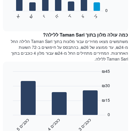
המציגים
חודשים.
0
התרשים
התרשים
'
'
'
'
'
'
ש
'
א
ה
ד
ב
ג
ו
הבא
End
כולל
of
מציג
interactive
1
את
chart
ציר
מחיר
כמה עולה מלון בתוך Taman Sari ללילה?
Y
הממוצע
משתמשים מצאו מחירים עבור מלונות בתוך Taman Sari הלילה החל
המציגים
של
מ-₪24, עד ממוצע של ₪26, בהתבסס על חיפושים ב-72 השעות
את
חדר
האחרונות. המחירים מתחילים החל מ-₪24 עבור מלון 4 כוכבים בתוך
המחיר
לכל
Taman Sari ללילה.
הממוצע
יום
של
בשבוע
חדר
₪45
התרשים
Bar
כולל
Chart
graphic.
chart
1
₪30
with
ציר
3
X
bars.
₪15
המציגים
את
התרשים
ימי
הבא
0
השבוע.
מציג
כ
ם
כ
ם
כ
ם
התרשים
את
4
ו
כ
ב
י
5
ו
כ
ב
י
3
ו
כ
ב
י
כולל
End
מחיר