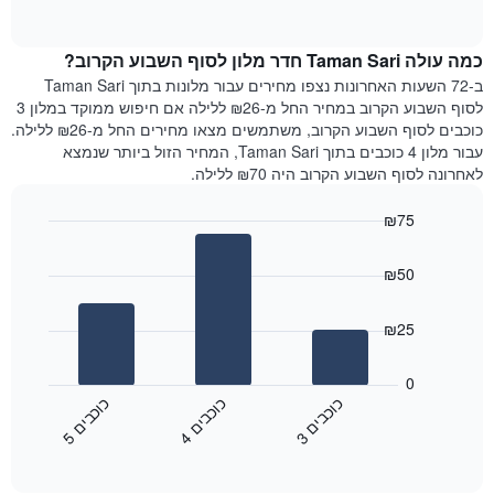
1
of
הממוצע
interactive
ציר
של
chart
Y
כמה עולה Taman Sari חדר מלון לסוף השבוע הקרוב?
חדר
המציג
הלילה
ב-72 השעות האחרונות נצפו מחירים עבור מלונות בתוך Taman Sari
את
שנמצא
לסוף השבוע הקרוב במחיר החל מ-₪26 ללילה אם חיפוש ממוקד במלון 3
מחיר
היום
כוכבים לסוף השבוע הקרוב, משתמשים מצאו מחירים החל מ-₪26 ללילה.
הממוצע
בימים
עבור מלון 4 כוכבים בתוך Taman Sari, המחיר הזול ביותר שנמצא
של
האחרונים
לאחרונה לסוף השבוע הקרוב היה ₪70 ללילה.
חדר
השלושה,
מקובץ
₪75
לפי
Bar
Chart
דירוג
graphic.
chart
הכוכבים
₪50
with
התרשים
3
מציג
bars.
₪25
1
ציר
התרשים
X
הבא
0
המציג
מציג
כ
ם
כ
ם
כ
ם
קטגוריות
את
4
ו
כ
ב
י
5
ו
כ
ב
י
3
ו
כ
ב
י
מלונות
End
המחיר
of
לפי
הממוצע
interactive
מדרגות
לחדר
chart