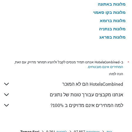
מלונות באתונה
מלונות בקו סאמוי
מלונות ברומא
מלונות בנתניה
מלונות בפראג
מלונות בטבריה
מלונות בטוקיו
מלונות בניו יורק
*
ב-HotelsCombined אנחנו תמיד מנסים לקבל ולהציג תמחור מדויק, עם זאת,
המחירים אינם מובטחים
.
מלונות בבנגקוק
הנה למה:
מלונות בלונדון
HotelsCombined הם לא המוכר
מלונות בבוקרשט
מלונות בפאפוס
אנחנו מקבצים עבורך טונות של נתונים
מלונות בלימסול
למה המחירים אינם מדויקים ב 100%?
מלונות בפאטונג
מלונות בפריז
מלונות בוינה
בית
אינדונזיה
97,857
ג'קרטה
9,261
Taman Sari