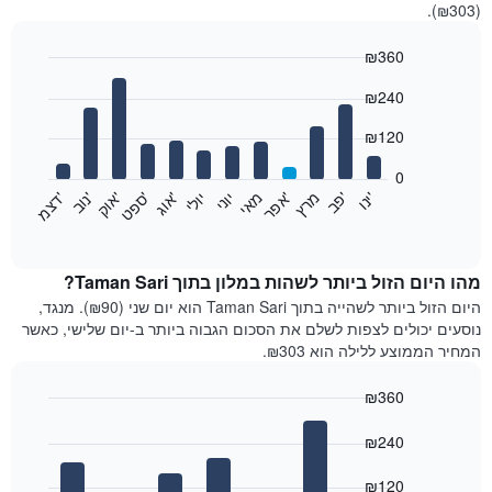
(₪303).
₪360
Bar
Chart
₪240
graphic.
chart
with
12
₪120
bars.
0
התרשים
'
'
מרץ
'
מאי
יוני
יולי
'
'
'
'
'
י
נ
ו
פ
ב​​​​​​​
א
פ
ר
א
ו
ג
ס
פ
ט
א
ו
ק
נ
ו
ב
ד
צ
מ
הבא
End
of
מציג
interactive
את
chart
מחיר
מהו היום הזול ביותר לשהות במלון בתוך Taman Sari?
הממוצע
היום הזול ביותר לשהייה בתוך Taman Sari הוא יום שני (₪90). מנגד,
של
נוסעים יכולים לצפות לשלם את הסכום הגבוה ביותר ב-יום שלישי, כאשר
חדר
המחיר הממוצע ללילה הוא ₪303.
בכל
חודש
₪360
התרשים
Bar
כולל
Chart
graphic.
chart
₪240
1
with
ציר
7
₪120
X
bars.