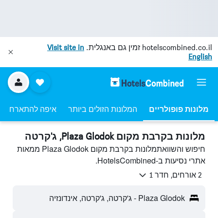
hotelscombined.co.il
זמין גם באנגלית.
Visit site in
English
מלונות פופולריים
המלונות הזולים ביותר
איפה להתארח
מלונות בקרבת מקום Plaza Glodok, ג'קרטה
חיפוש והשוואתמלונות בקרבת מקום Plaza Glodok ממאות
אתרי נסיעות ב-HotelsCombined.
2 אורחים, חדר 1
Plaza Glodok - ג'קרטה, ג'קרטה, אינדונזיה