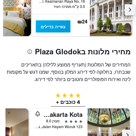
Jl. Keamanan Raya No. 16, ג'קרטה, אינדונזיה
3.5 ק״מ ממרכז העיר
₪24
צפייה בדילים
מחירי מלונות בPlaza Glodok
המחירים של המלונות (תעריף ממוצע ללילה) בתאריכים
שנבחרו, בחלוקה לפי דירוג המלון בנוסף, שמנו דגש על מקומות
לינה ואירוח הפופולריים והטובים ביותר לפי דירוג.
4 כוכבים
4 כוכבים +
Mercure Jakarta Kota
4 כוכבים
מצוין 8.0
Jalan Hayam Wuruk 123, ג'קרטה, אינדונזיה