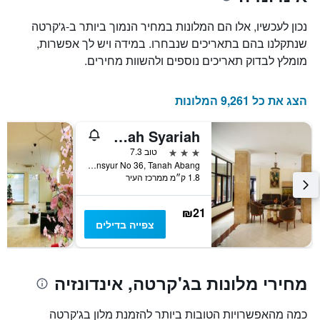
נכון לעכשיו, אלו הם המלונות במחיר הנמוך ביותר ב-ג'קרטה
שנתקלנו בהם בתאריכים שנבחרו. במידה ויש לך אפשרות,
מומלץ לבדוק תאריכים נוספים ולהשוות מחירים.
הצג את כל 9,261 המלונות
Hotel Nusantara Indah Syariah
3 כוכבים
טוב 7.3
Jl. K.H. Mas Mansyur No 36, Tanah Abang, ג'קרטה, אינדונזיה
1.8 ק״מ ממרכז העיר
₪21
צפייה בדילים
מחירי מלונות בג'קרטה, אינדונזיה
כמה מהאפשרויות הטובות ביותר להזמנת מלון בג'קרטה