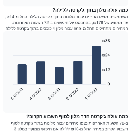
1
את
chart
ציר
מחיר
כמה עולה מלון בתוך ג'קרטה ללילה?
Y
הממוצע
משתמשים מצאו מחירים עבור מלונות בתוך ג'קרטה הלילה החל מ-₪14,
המציגים
של
עד ממוצע של ₪176, בהתבסס על חיפושים ב-72 השעות האחרונות.
את
חדר
המחירים מתחילים החל מ-₪19 עבור מלון 4 כוכבים בתוך ג'קרטה ללילה.
המחיר
לכל
הממוצע
יום
₪36
של
בשבוע
חדר
Bar
התרשים
Chart
graphic.
chart
כולל
₪24
with
1
5
ציר
bars.
₪12
X
המציגים
התרשים
את
הבא
0
ימי
מציג
כ
ם
כ
ם
כ
ם
כ
ם
כ
ם
השבוע.
את
3
ו
כ
ב
י
1
ו
כ
ב
י
4
ו
כ
ב
י
2
ו
כ
ב
י
5
ו
כ
ב
י
התרשים
End
מחיר
of
כולל
הממוצע
interactive
1
של
chart
ציר
כמה עולה ג'קרטה חדר מלון לסוף השבוע הקרוב?
חדר
Y
הלילה
ב-72 השעות האחרונות נצפו מחירים עבור מלונות בתוך ג'קרטה לסוף
המציג
שנמצא
השבוע הקרוב במחיר החל מ-₪16 ללילה אם חיפוש ממוקד במלון 3