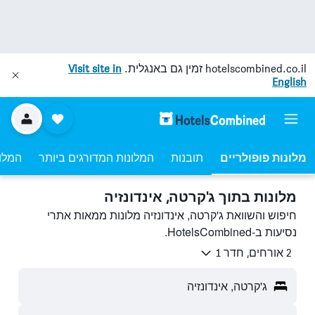
hotelscombined.co.il
זמין גם באנגלית.
Visit site in
English
מלונות פופולריים
תובנות
המלונות המדורגים ביותר
המלונ
מלונות בתוך ג'קרטה, אינדונזיה
חיפוש והשוואת ג'קרטה, אינדונזיה מלונות ממאות אתרי
נסיעות ב-HotelsCombined.
2 אורחים, חדר 1
ג'קרטה, אינדונזיה