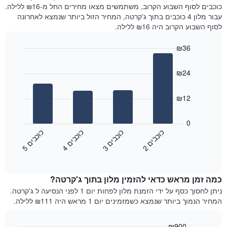
את
היום
כוכבים לסוף השבוע הקרוב, משתמשים מצאו מחירים החל מ-₪16 ללילה.
מחיר
בימים
עבור מלון 4 כוכבים בתוך ג'קרטה, המחיר הזול ביותר שנמצא לאחרונה
הממוצע
האחרונים
לסוף השבוע הקרוב היה ₪16 ללילה.
של
השלושה,
חדר
מקובץ
₪36
לפי
Bar
Chart
דירוג
graphic.
chart
הכוכבים
₪24
with
התרשים
4
מציג
bars.
₪12
1
ציר
התרשים
X
הבא
0
המציג
מציג
כ
ם
כ
ם
כ
ם
כ
ם
קטגוריות
את
2
ו
כ
ב
י
3
ו
כ
ב
י
4
ו
כ
ב
י
5
ו
כ
ב
י
מלונות
End
המחיר
of
לפי
הממוצע
interactive
מדרגות
לחדר
chart
כוכבים.
כמה זמן מראש כדאי להזמין מלון בתוך ג'קרטה?
ללילה
התרשים
הנוכחי,
ניתן לחסוך כסף על ידי הזמנת מלון לפחות יום 1 לפני הנסיעה ל ג'קרטה.
כולל
כפי
המחיר הנמוך ביותר שנמצא כשמזמינים יום 1 מראש היה ₪111 ללילה.
1
שנמצא
ציר
בשלושת
Y
₪900