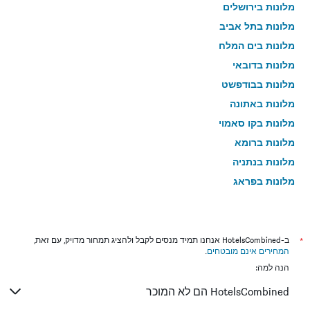
מלונות בירושלים
מלונות בתל אביב
מלונות בים המלח
מלונות בדובאי
מלונות בבודפשט
מלונות באתונה
מלונות בקו סאמוי
מלונות ברומא
מלונות בנתניה
מלונות בפראג
מלונות בטבריה
מלונות בטוקיו
מלונות בניו יורק
*
ב-HotelsCombined אנחנו תמיד מנסים לקבל ולהציג תמחור מדויק, עם זאת,
המחירים אינם מובטחים
.
מלונות בבנגקוק
הנה למה:
מלונות בלונדון
HotelsCombined הם לא המוכר
מלונות בבוקרשט