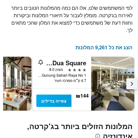
של
מספר
לפי המשתמשים שלנו, אלו הם כמה מהמלונות הטובים ביותר
חדר
הימים
במהלך
לאירוח בג'קרטה. מומלץ לעבור על תיאורי המלונות וביקורות
שנותרו
סוף
וחוות דעת של משתמשים כדי למצוא את המלון שהכי מתאים
עד
השבוע
למועד
לך.
זה
השהות
שנמצא
התרשים
בימים
כולל
הצג את כל 9,261 המלונות
האחרונים
1
ציר
Novotel Jakarta Mangga Dua Square
Y
המציג
4 כוכבים
מצוין 8.0
את
Jalan Gunung Sahari Raya No 1, ג'קרטה, אינדונזיה
4.7 ק״מ ממרכז העיר
מחיר
הממוצע
של
₪144
חדר
צפייה בדילים
המלונות הזולים ביותר בג'קרטה,
אינדונזיה