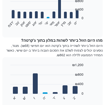
₪800
graphic.
chart
with
12
₪400
bars.
0
התרשים
'
'
מרץ
'
מאי
יוני
יולי
'
'
'
'
'
י
נ
ו
פ
ב​​​​​​​
א
פ
ר
א
ו
ג
ס
פ
ט
א
ו
ק
נ
ו
ב
ד
צ
מ
הבא
End
of
מציג
interactive
את
chart
מחיר
מהו היום הזול ביותר לשהות במלון בתוך ג'קרטה?
הממוצע
היום הזול ביותר לשהייה בתוך ג'קרטה הוא יום חמישי (₪68). מנגד,
של
נוסעים יכולים לצפות לשלם את הסכום הגבוה ביותר ב-יום שישי, כאשר
חדר
המחיר הממוצע ללילה הוא ₪862.
בכל
חודש
₪1,200
התרשים
Bar
כולל
Chart
graphic.
chart
₪800
1
with
ציר
7
₪400
X
bars.
המציגים
חודשים.
0
התרשים
התרשים
'
'
'
'
'
'
ש
'
א
ה
ב
ד
ג
ו
הבא
End
כולל
of
מציג
interactive