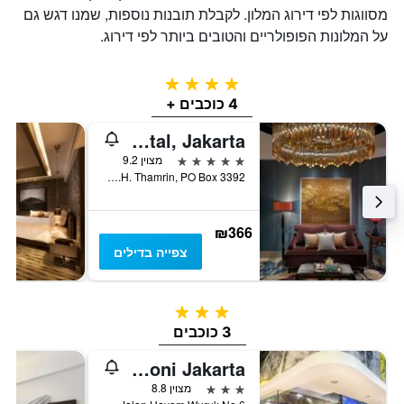
מסווגות לפי דירוג המלון. לקבלת תובנות נוספות, שמנו דגש גם
על המלונות הפופולריים והטובים ביותר לפי דירוג.
4 כוכבים
4 כוכבים +
Mandarin Oriental, Jakarta
5 כוכבים
מצוין 9.2
Jalan M.H. Thamrin, PO Box 3392, ג'קרטה, אינדונזיה
₪366
צפייה בדילים
3 כוכבים
3 כוכבים
Yello Hotel Harmoni Jakarta
3 כוכבים
מצוין 8.8