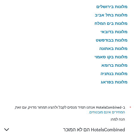
מלונות בירושלים
מלונות בתל אביב
מלונות בים המלח
מלונות בדובאי
מלונות בבודפשט
מלונות באתונה
מלונות בקו סאמוי
מלונות ברומא
מלונות בנתניה
מלונות בפראג
מלונות בטבריה
מלונות בטוקיו
מלונות בניו יורק
*
ב-HotelsCombined אנחנו תמיד מנסים לקבל ולהציג תמחור מדויק, עם זאת,
המחירים אינם מובטחים
.
מלונות בבנגקוק
הנה למה:
מלונות בלונדון
HotelsCombined הם לא המוכר
מלונות בבוקרשט