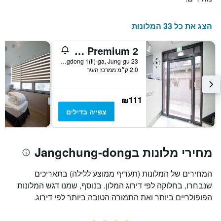
השהות
התרשים
כולל
הצג את כל 33 המלונות
1
ציר
K-Guesthouse Dongdaemun Premium 2
Y
המציג
23 Jangchungdong 1(il)-ga, Jung-gu, סיאול, דרום קוריאה
2.0 ק״מ ממרכז העיר
את
מחיר
הממוצע
של
₪111
חדר
צפייה בדילים
מחירי מלונות בJangchung-dong
המחירים של המלונות (תעריף ממוצע ללילה) בתאריכים
שנבחרו, בחלוקה לפי דירוג המלון. בנוסף, שמנו דגש המלונות
הפופולריים ביותר ואת התמורה הטובה ביותר לפי דירוג.