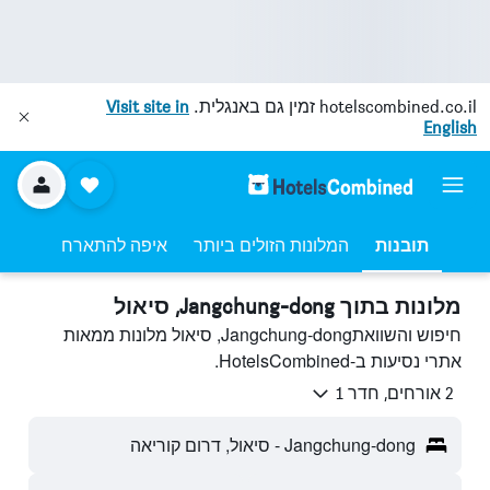
hotelscombined.co.il
זמין גם באנגלית.
Visit site in
English
תובנות
המלונות הזולים ביותר
איפה להתארח
מלונות בתוך Jangchung-dong, סיאול
חיפוש והשוואתJangchung-dong, סיאול מלונות ממאות
אתרי נסיעות ב-HotelsCombined.
2 אורחים, חדר 1
Jangchung-dong - סיאול, דרום קוריאה