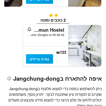
2 דירוג מחלקת נוסעים
2 כוכבים ומטה
Jc Inn Dongdaemun Hostel
42 Dongho-ro 30-Gil, סיאול, דרום קוריאה
₪123
צפייה בדילים
איפה להתארח בJangchung-dong
ניתן להשתמש במפה כדי למצוא מלונות בJangchung-dong
שקרובים לנקודות ציון שתכננת לבקר. יתרון נוסף, משתמשים
יכולים ללחוץ על מלון הרצוי כדי למצוא מידע ומבצעים מעולים
עבור אותו המלון.