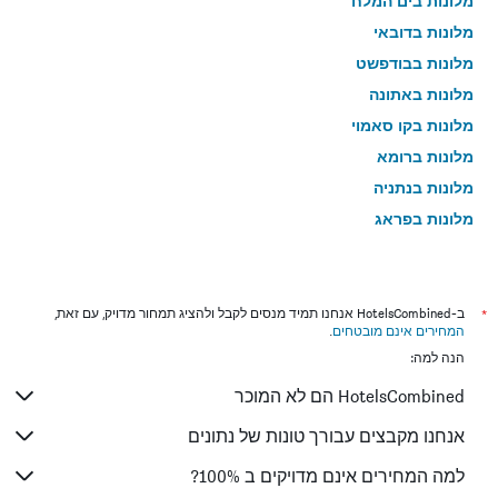
מלונות בים המלח
מלונות בדובאי
מלונות בבודפשט
מלונות באתונה
מלונות בקו סאמוי
מלונות ברומא
מלונות בנתניה
מלונות בפראג
מלונות בטבריה
מלונות בטוקיו
מלונות בניו יורק
*
ב-HotelsCombined אנחנו תמיד מנסים לקבל ולהציג תמחור מדויק, עם זאת,
המחירים אינם מובטחים
.
מלונות בבנגקוק
הנה למה:
מלונות בלונדון
HotelsCombined הם לא המוכר
מלונות בבוקרשט
מלונות בפאפוס
אנחנו מקבצים עבורך טונות של נתונים
מלונות בלימסול
למה המחירים אינם מדויקים ב 100%?