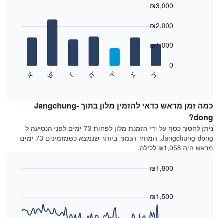
₪3,000
כולל
1
Bar
Chart
graphic.
ציר
chart
₪2,000
with
X
7
המציגים
₪1,000
bars.
חודשים.
התרשים
0
התרשים
כולל
'
'
'
'
'
'
ש
'
א
ה
ב
ד
ג
ו
הבא
End
1
of
מציג
ציר
interactive
את
chart
Y
מחיר
כמה זמן מראש כדאי להזמין מלון בתוך Jangchung-
המציגים
הממוצע
dong?
את
של
המחיר
ניתן לחסוך כסף על ידי הזמנת מלון לפחות 73 ימים לפני הנסיעה ל
חדר
הממוצע
Jangchung-dong. המחיר הנמוך ביותר שנמצא כשמזמינים 73 ימים
לכל
של
מראש היה ₪1,058 ללילה.
יום
חדר
בשבוע
₪1,800
התרשים
כולל
Line
Chart
graphic.
1
chart
with
₪1,500
ציר
90
X
data
המציגים
points.