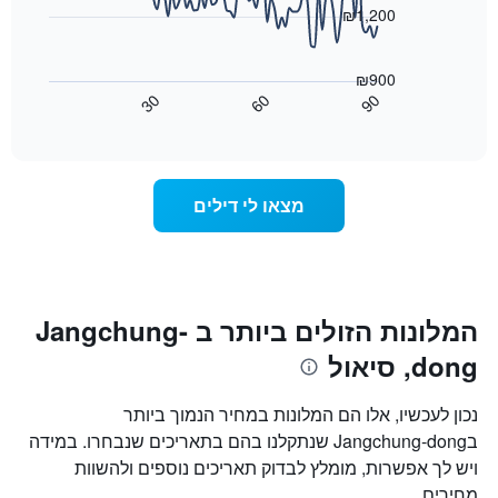
את
₪1,200
ימי
התרשים
השבוע.
הבא
התרשים
₪900
מציג
כולל
30
60
90
כיצד
End
1
of
משתנה
interactive
ציר
מחיר
chart
Y
החדר
המציג
ככל
מצאו לי דילים
את
שמתקרב
מחיר
מועד
הממוצע
השהות
של
התרשים
חדר
כולל1
ציר
המלונות הזולים ביותר ב Jangchung-
X
dong, סיאול
המציגים
את
מספר
נכון לעכשיו, אלו הם המלונות במחיר הנמוך ביותר
הימים
בJangchung-dong שנתקלנו בהם בתאריכים שנבחרו. במידה
שנותרו
ויש לך אפשרות, מומלץ לבדוק תאריכים נוספים ולהשוות
עד
למועד
מחירים.