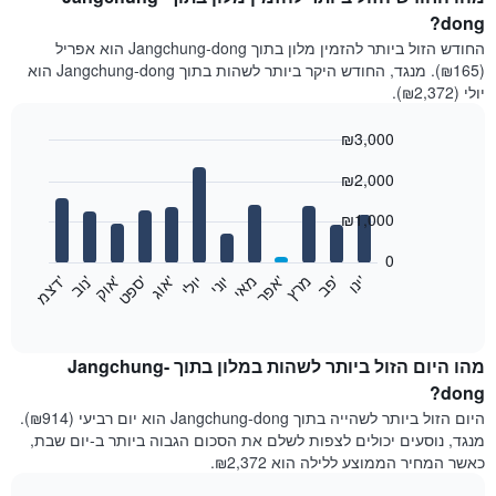
dong?
החודש הזול ביותר להזמין מלון בתוך Jangchung-dong הוא אפריל
(₪165). מנגד, החודש היקר ביותר לשהות בתוך Jangchung-dong הוא
יולי (₪2,372).
₪3,000
Bar
Chart
₪2,000
graphic.
chart
with
12
₪1,000
bars.
0
התרשים
'
'
מרץ
'
מאי
יוני
יולי
'
'
'
'
'
י
נ
ו
פ
ב​​​​​​​
א
פ
ר
א
ו
ג
ס
פ
ט
א
ו
ק
נ
ו
ב
ד
צ
מ
הבא
End
of
מציג
interactive
את
chart
מחיר
מהו היום הזול ביותר לשהות במלון בתוך Jangchung-
הממוצע
dong?
של
היום הזול ביותר לשהייה בתוך Jangchung-dong הוא יום רביעי (₪914).
חדר
מנגד, נוסעים יכולים לצפות לשלם את הסכום הגבוה ביותר ב-יום שבת,
בכל
כאשר המחיר הממוצע ללילה הוא ₪2,372.
חודש
התרשים