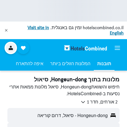
hotelscombined.co.il
זמין גם באנגלית.
Visit site in
English
תובנות
המלונות הזולים ביותר
איפה להתארח
מלונות בתוך Hongeun-dong, סיאול
חיפוש והשוואתHongeun-dong, סיאול מלונות ממאות אתרי
נסיעות ב-HotelsCombined.
2 אורחים, חדר 1
Hongeun-dong - סיאול, דרום קוריאה