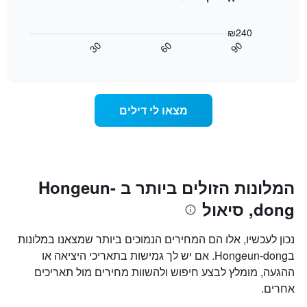
את
התרשים
ימי
הבא
₪240
השבוע.
מציג
30
60
90
התרשים
כיצד
End
of
כולל
משתנה
interactive
1
מחיר
chart
ציר
החדר
Y
ככל
מצאו לי דילים
המציג
שמתקרב
את
מועד
מחיר
השהות
הממוצע
התרשים
של
כולל1
חדר
ציר
המלונות הזולים ביותר ב Hongeun-
X
dong, סיאול
המציגים
את
מספר
נכון לעכשיו, אלו הם המחירים הנמוכים ביותר שמצאנו במלונות
הימים
בHongeun-dong. אם יש לך גמישות בתאריכי היציאה או
שנותרו
ההגעה, מומלץ לבצע חיפוש ולהשוות מחירים מול תאריכים
עד
למועד
אחרים.
השהות