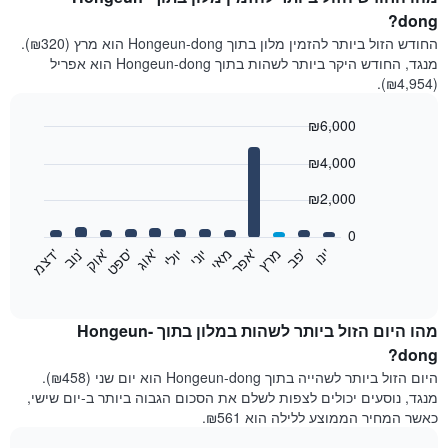
dong?
החודש הזול ביותר להזמין מלון בתוך Hongeun-dong הוא מרץ (₪320).
מנגד, החודש היקר ביותר לשהות בתוך Hongeun-dong הוא אפריל
(₪4,954).
₪6,000
Bar
Chart
₪4,000
graphic.
chart
with
12
₪2,000
bars.
0
התרשים
'
'
מרץ
'
מאי
יוני
יולי
'
'
'
'
'
י
נ
ו
פ
ב​​​​​​​
א
פ
ר
א
ו
ג
ס
פ
ט
א
ו
ק
נ
ו
ב
ד
צ
מ
הבא
End
of
מציג
interactive
את
chart
מחיר
מהו היום הזול ביותר לשהות במלון בתוך Hongeun-
הממוצע
dong?
של
היום הזול ביותר לשהייה בתוך Hongeun-dong הוא יום שני (₪458).
חדר
מנגד, נוסעים יכולים לצפות לשלם את הסכום הגבוה ביותר ב-יום שישי,
בכל
כאשר המחיר הממוצע ללילה הוא ₪561.
חודש
התרשים