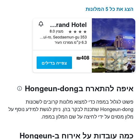
התרשים
כולל
הצג את כל 5 המלונות
1
ציר
Swiss Grand Hotel
Y
המציג
4 כוכבים
מצוין 8.0
את
353 Yeonhui-ro, Seodaemun-gu, סיאול, דרום קוריאה
6.3 ק״מ ממרכז העיר
מחיר
הממוצע
של
₪408
חדר
צפייה בדילים
איפה להתארח בHongeun-dong
פשוט לגלול במפה כדי למצוא מלונות קרובים לשכונות
Hongeun-dong שתכנת לבקר בהן. ניתן לגשת למידע נוסף על
מלון מסוים על ידי לחיצה על שם המלון במפה.
כמה עובדות על אירוח בHongeun-