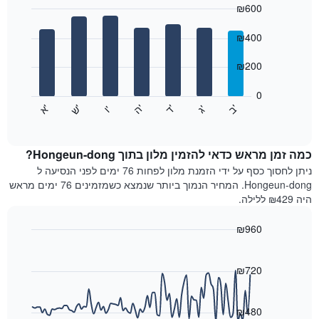
₪600
כולל
1
Bar
Chart
graphic.
ציר
chart
₪400
with
X
7
המציגים
₪200
bars.
חודשים.
התרשים
0
התרשים
כולל
'
'
'
'
'
'
ש
'
א
ה
ד
ב
ג
ו
הבא
End
1
of
מציג
ציר
interactive
את
chart
Y
מחיר
כמה זמן מראש כדאי להזמין מלון בתוך Hongeun-dong?
המציגים
הממוצע
ניתן לחסוך כסף על ידי הזמנת מלון לפחות 76 ימים לפני הנסיעה ל
את
של
Hongeun-dong. המחיר הנמוך ביותר שנמצא כשמזמינים 76 ימים מראש
המחיר
חדר
הממוצע
היה ₪429 ללילה.
לכל
של
יום
חדר
₪960
בשבוע
Line
התרשים
Chart
graphic.
chart
כולל
with
₪720
1
90
ציר
data
X
points.
₪480
המציגים