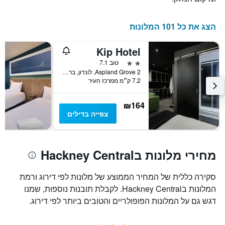
השהות
התרשים
כולל
הצג את כל 101 המלונות
1
ציר
Kip Hotel
Y
המציג
2 כוכבים
טוב 7.1
את
2 Aspland Grove, לונדון, בריטניה
7.2 ק״מ ממרכז העיר
מחיר
הממוצע
של
₪164
חדר
צפייה בדילים
מחירי מלונות בHackney Central
סקירה כללית של המחיר הממוצע של מלונות לפי דירוג ורמת
המלונות בHackney Central. לקבלת תובנות נוספות, שמנו
דגש גם על המלונות הפופולריים והטובים ביותר לפי דירוג.