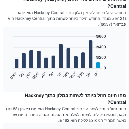
Central?
החודש הזול ביותר להזמין מלון בתוך Hackney Central הוא ינואר
(₪121). מנגד, החודש היקר ביותר לשהות בתוך Hackney Central הוא
פברואר (₪537).
₪600
Bar
Chart
₪400
graphic.
chart
with
12
₪200
bars.
0
התרשים
'
'
מרץ
'
מאי
יוני
יולי
'
'
'
'
'
י
נ
ו
פ
ב​​​​​​​
א
פ
ר
א
ו
ג
ס
פ
ט
א
ו
ק
נ
ו
ב
ד
צ
מ
הבא
End
of
מציג
interactive
את
chart
מחיר
מהו היום הזול ביותר לשהות במלון בתוך Hackney
הממוצע
Central?
של
היום הזול ביותר לשהייה בתוך Hackney Central הוא יום ראשון (₪188).
חדר
מנגד, נוסעים יכולים לצפות לשלם את הסכום הגבוה ביותר ב-יום שני,
בכל
כאשר המחיר הממוצע ללילה הוא ₪462.
חודש
התרשים