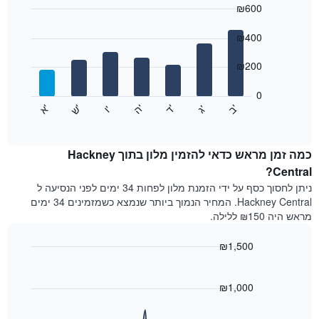
₪600
כולל
1
Bar
Chart
graphic.
ציר
chart
₪400
with
X
7
המציגים
₪200
bars.
חודשים.
התרשים
0
התרשים
כולל
'
'
'
'
'
'
ש
'
א
ה
ד
ב
ג
ו
הבא
End
1
of
מציג
ציר
interactive
את
chart
Y
מחיר
כמה זמן מראש כדאי להזמין מלון בתוך Hackney
המציגים
הממוצע
Central?
את
של
המחיר
ניתן לחסוך כסף על ידי הזמנת מלון לפחות 34 ימים לפני הנסיעה ל
חדר
הממוצע
Hackney Central. המחיר הנמוך ביותר שנמצא כשמזמינים 34 ימים
לכל
של
מראש היה ₪150 ללילה.
יום
חדר
בשבוע
₪1,500
התרשים
כולל
Line
Chart
graphic.
1
chart
with
₪1,000
ציר
90
X
data
המציגים
points.