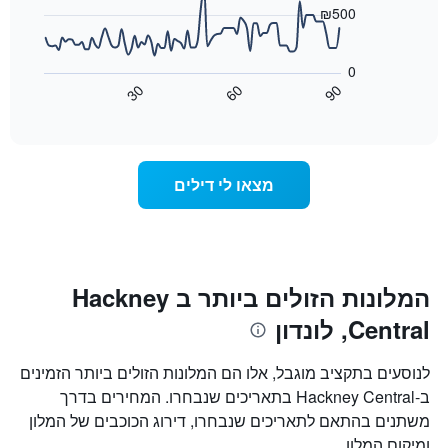
את
₪500
ימי
התרשים
השבוע.
הבא
התרשים
0
מציג
כולל
30
60
90
כיצד
End
1
of
משתנה
interactive
ציר
מחיר
chart
Y
החדר
המציג
ככל
מצאו לי דילים
את
שמתקרב
מחיר
מועד
הממוצע
השהות
של
התרשים
חדר
כולל1
ציר
המלונות הזולים ביותר ב Hackney
X
Central, לונדון
המציגים
את
מספר
לנוסעים בתקציב מוגבל, אלו הם המלונות הזולים ביותר הזמינים
הימים
ב-Hackney Central בתאריכים שנבחרו. המחירים בדרך
שנותרו
משתנים בהתאם לתאריכים שנבחרו, דירוג הכוכבים של המלון
עד
למועד
ומיקום המלון.