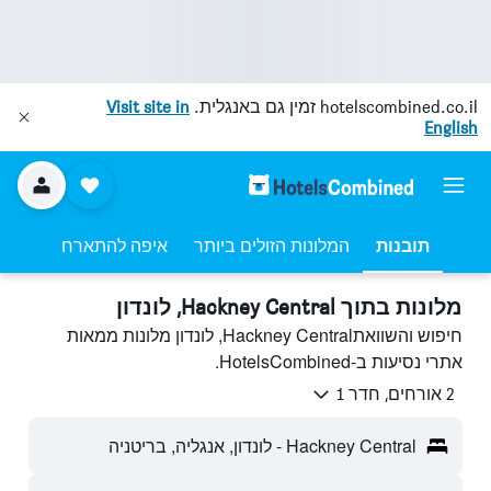
hotelscombined.co.il
זמין גם באנגלית.
Visit site in
English
תובנות
המלונות הזולים ביותר
איפה להתארח
מלונות בתוך Hackney Central, לונדון
חיפוש והשוואתHackney Central, לונדון מלונות ממאות
אתרי נסיעות ב-HotelsCombined.
2 אורחים, חדר 1
Hackney Central - לונדון, אנגליה, בריטניה