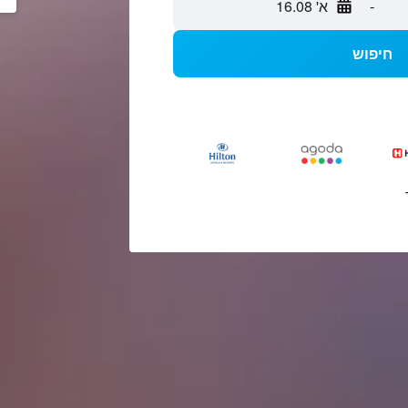
-
א' 16.08
חיפוש