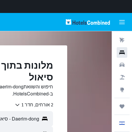
טיסות
מלונות
רכבים
סיאול
חבילות
Explore
ב-HotelsCombined.
2 אורחים, חדר 1
טיולים ונסיעות
עִבְרִית