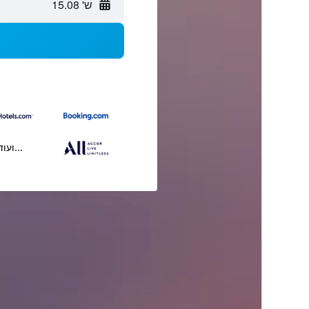
ש' 15.08
...ועוד