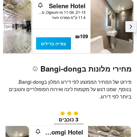
ציר
Selene Hotel
Y
המציג
21-15, Ogeum-ro 11-Gil, סיאול, דרום קוריאה
11.4 ק״מ ממרכז העיר
את
מחיר
הממוצע
של
₪109
חדר
צפייה בדילים
מחירי מלונות בBangi-dong
פירוט של המחיר הממוצע לפי דירוג המלון בBangi-dong.
בנוסף, שמנו דגש על מקומות לינה ואירוח הפופולריים והטובים
ביותר לפי דירוג.
3 דירוג מחלקת נוסעים
3 כוכבים
Jamsil Tomgi Hotel