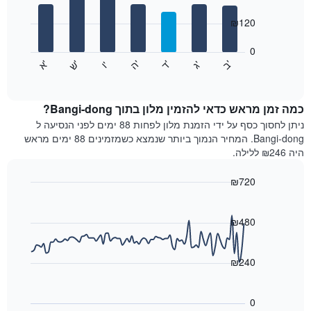
with
ציר
7
₪120
X
bars.
המציגים
חודשים.
0
התרשים
התרשים
'
'
'
'
'
'
ש
'
א
ה
ד
ב
ג
ו
הבא
End
כולל
of
מציג
interactive
1
את
chart
ציר
מחיר
כמה זמן מראש כדאי להזמין מלון בתוך Bangi-dong?
Y
הממוצע
ניתן לחסוך כסף על ידי הזמנת מלון לפחות 88 ימים לפני הנסיעה ל
המציגים
של
Bangi-dong. המחיר הנמוך ביותר שנמצא כשמזמינים 88 ימים מראש
את
חדר
היה ₪246 ללילה.
המחיר
לכל
הממוצע
יום
₪720
של
בשבוע
חדר
Line
התרשים
Chart
graphic.
chart
כולל
with
₪480
1
90
ציר
data
X
points.
₪240
המציגים
את
התרשים
ימי
הבא
0
השבוע.
מציג