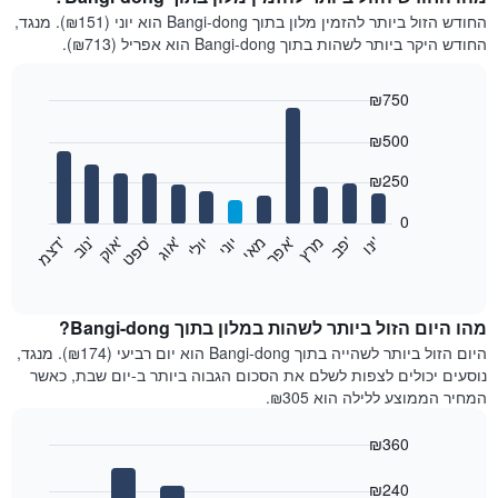
החודש הזול ביותר להזמין מלון בתוך Bangi-dong הוא יוני (₪151). מנגד,
החודש היקר ביותר לשהות בתוך Bangi-dong הוא אפריל (₪713).
₪750
Bar
Chart
₪500
graphic.
chart
with
12
₪250
bars.
0
התרשים
'
'
מרץ
'
מאי
יוני
יולי
'
'
'
'
'
י
נ
ו
פ
ב​​​​​​​
א
פ
ר
א
ו
ג
ס
פ
ט
א
ו
ק
נ
ו
ב
ד
צ
מ
הבא
End
of
מציג
interactive
את
chart
מחיר
מהו היום הזול ביותר לשהות במלון בתוך Bangi-dong?
הממוצע
היום הזול ביותר לשהייה בתוך Bangi-dong הוא יום רביעי (₪174). מנגד,
של
נוסעים יכולים לצפות לשלם את הסכום הגבוה ביותר ב-יום שבת, כאשר
חדר
המחיר הממוצע ללילה הוא ₪305.
בכל
חודש
₪360
התרשים
Bar
כולל
Chart
graphic.
chart
₪240
1