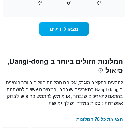
30
60
90
התרשים
כיצד
End
of
כולל
משתנה
interactive
1
מחיר
chart
ציר
החדר
Y
ככל
מצאו לי דילים
המציג
שמתקרב
את
מועד
מחיר
השהות
הממוצע
התרשים
של
כולל1
חדר
ציר
המלונות הזולים ביותר ב Bangi-dong,
X
סיאול
המציגים
את
מספר
לנוסעים בתקציב מוגבל, אלו הם המלונות הזולים ביותר הזמינים
הימים
ב-Bangi-dong בתאריכים שנבחרו. המחירים עשויים להשתנות
שנותרו
בהתאם לתאריכים שנבחרו, אז מומלץ להתמש בחיפוש ולבדוק
עד
למועד
אפשרויות נוספות במידה ויש לך גמישות.
השהות
התרשים
כולל
הצג את כל 76 המלונות
1