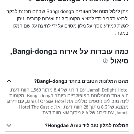
ניתן לגלול מטה אל האזורים בBangi-dong שבהם תכננת לבקר
ולבצע תקריב כדי למצוא מקומות לינה ואירוח קרובים. ניתן
לגשת למידע נוסף על מלון מסוים על ידי לחיצה על שם המלון
במפה.
כמה עובדות על אירוח בBangi-dong,
סיאול
מהם המלונות הטובים ביותר בBangi-dong?
Jamsil Delight Hotel, עם דירוג של 8.4 מתוך 1,569 חוות דעת,
הוא אחד מהמלונות הפופולריים ביותר בBangi-dong. מקומות
לינה מובילים נוספים כוללים את Jamsil Orosie Hotel, עם דירוג
ממוצע של 8.3 מתוך 28 חוות דעת, ואת Hotel The Castle
Jamsil, עם דירוג של 8.5 מתוך 393 חוות דעת.
המלצה למלון טוב ליד Hongdae Area?