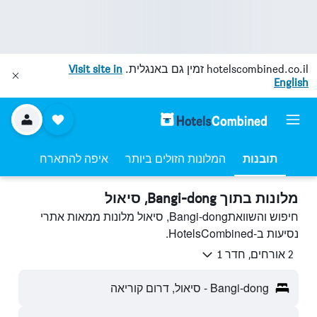
hotelscombined.co.il
זמין גם באנגלית.
Visit site in
English
תובנות
המלונות הזולים ביותר
איפה להתארח
מלונות בתוך Bangi-dong, סיאול
חיפוש והשוואתBangi-dong, סיאול מלונות ממאות אתרי
נסיעות ב-HotelsCombined.
2 אורחים, חדר 1
Bangi-dong - סיאול, דרום קוריאה