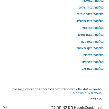
מלונות באילת
מלונות בירושלים
מלונות בתל אביב
מלונות בים המלח
מלונות בדובאי
מלונות בבודפשט
מלונות באתונה
מלונות בקו סאמוי
מלונות ברומא
מלונות בנתניה
מלונות בפראג
מלונות בטבריה
מלונות בטוקיו
מלונות בניו יורק
*
ב-HotelsCombined אנחנו תמיד מנסים לקבל ולהציג תמחור מדויק, עם זאת,
המחירים אינם מובטחים
.
מלונות בבנגקוק
הנה למה:
מלונות בלונדון
HotelsCombined הם לא המוכר