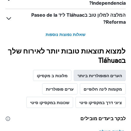
Independencia?
Y
המציג
את
המלצה למלון טוב בTláhuac ליד Paseo de la
מחיר
Reforma?
הממוצע
של
שאלות נפוצות נוספות
חדר
למצוא תוצאות טובות יותר לאירוח שלך
בTláhuac
הערים הפופולריות ביותר
מלונות ב מקסיקו
מקומות לינה חלופיים
ערים פופולריות
ציוני דרך במקסיקו סיטי
שכונות במקסיקו סיטי
לבקר ביעדים מובילים