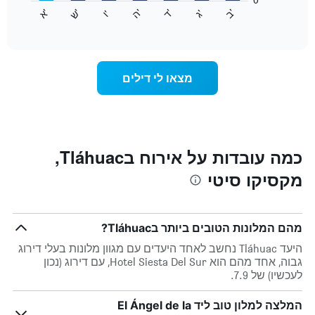
התרשים
התרשים
'
'
'
'
'
'
ש
'
א
ה
ד
ב
ג
ו
הבא
End
כולל
of
מציג
interactive
1
את
chart
ציר
מחיר
Y
הממוצע
מצאו לי דילים
המציגים
של
את
חדר
המחיר
לכל
הממוצע
יום
של
בשבוע
חדר
התרשים
כמה עובדות על אירוח בTláhuac,
כולל
מקסיקו סיטי
1
ציר
X
המציגים
מהם המלונות הטובים ביותר בTláhuac?
את
ימי
היעד Tláhuac נחשב לאחד היעדים עם מגוון מלונות בעלי דירוג
השבוע.
גבוה, אחד מהם הוא Hotel Siesta Del Sur, עם דירוג (נכון
התרשים
לעכשיו) של 7.9.
כולל
1
המלצה למלון טוב ליד El Ángel de la
ציר