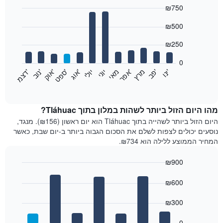
₪750
Bar
Chart
₪500
graphic.
chart
with
12
₪250
bars.
0
התרשים
'
'
מרץ
'
מאי
יוני
יולי
'
'
'
'
'
י
נ
ו
פ
ב​​​​​​​
א
פ
ר
א
ו
ג
ס
פ
ט
א
ו
ק
נ
ו
ב
ד
צ
מ
הבא
End
of
מציג
interactive
את
chart
מחיר
מהו היום הזול ביותר לשהות במלון בתוך Tláhuac?
הממוצע
היום הזול ביותר לשהייה בתוך Tláhuac הוא יום ראשון (₪156). מנגד,
של
נוסעים יכולים לצפות לשלם את הסכום הגבוה ביותר ב-יום שבת, כאשר
חדר
המחיר הממוצע ללילה הוא ₪734.
בכל
חודש
₪900
התרשים
Bar
כולל
Chart
graphic.
chart
₪600
1
with
ציר
7
₪300
X
bars.
המציגים
חודשים.
0